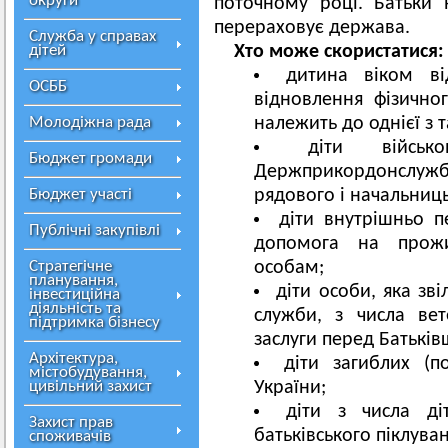
округи
поточному році. Батьки
перераховує держава.
Служба у справах
дітей
Хто може скористатися:
дитина віком в
ОСББ
відновлення фізичног
Молодіжна рада
належить до однієї з т
діти військ
Бюджет громади
Держприкордонслуж
Бюджет участі
рядового і начальниць
діти внутрішньо п
Публічні закупівлі
допомога на прожи
Стратегічне
особам;
планування,
діти особи, яка зві
інвестиційна
діяльність та
служби, з числа вет
підтримка бізнесу
заслуги перед Батькі
Архітектура,
діти загиблих (п
містобудування,
цивільний захист
України;
діти з числа ді
Захист прав
батьківського піклува
споживачів