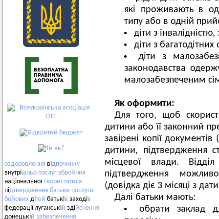
які проживають в од
типу або в одній прийо
діти з інвалідністю
діти з багатодітних 
діти з малозабез
законодавства одерж
малозабезпеченим сі
Як оформити:
Для того, щоб скорист
дитини або її законний пр
завірені копії документів
дитини, підтвердження ст
місцевої влади. Відді
оздоровлення
ві
дпочинку
підтвердження можлив
внутрі
шньо
послуг
збройних
національної
скористатися
(довідка діє 3 місяці з дати
пі
дтвердження
батьки
послуги
Далі батьки мають:
бойових
ді
тей
батькі
в
заході
в
обрати заклад д
федерації луганські
й
зді
йснення
донецькі
й
забезпечення