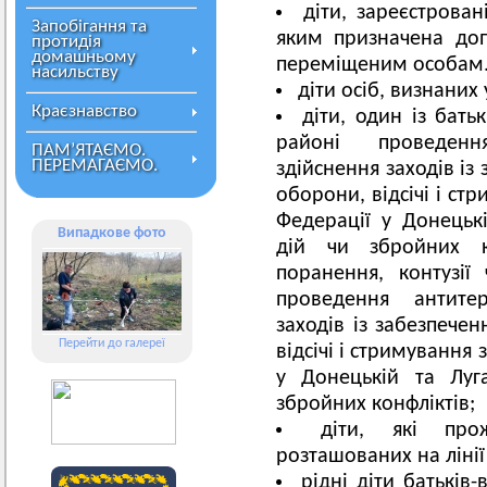
діти, зареєстрова
Запобігання та
яким призначена до
протидія
домашньому
переміщеним особам
насильству
діти осіб, визнаних
Краєзнавство
діти, один із бать
районі проведення
ПАМ’ЯТАЄМО.
ПЕРЕМАГАЄМО.
здійснення заходів із
оборони, відсічі і стр
Федерації у Донецькі
Випадкове фото
дій чи збройних к
поранення, контузії
проведення антитер
заходів із забезпече
Перейти до галереї
відсічі і стримування 
у Донецькій та Луга
збройних конфліктів;
діти, які про
розташованих на лінії
рідні діти батьків