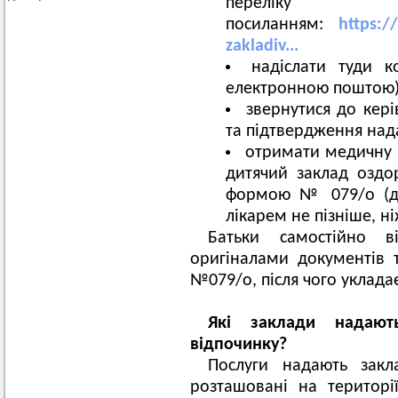
пере
посиланням:
https://
zakladiv...
надіслати туди к
електронною поштою)
звернутися до кер
та підтвердження над
отримати медичну д
дитячий заклад оздо
формою № 079/о (до
лікарем не пізніше, ні
Батьки самостійно 
оригіналами документів
№079/о, після чого укладає
Які заклади надают
відпочинку?
Послуги надають закл
розташовані на території