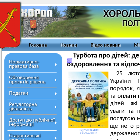
Головна
Новини
Відео новини
Мі
Турбота про дітей: д
Нормативно-
оздоровлення та відпоч
правова база
25 люто
Обговорення
України
проєктів рішень
порядок, 
Податки
та оплати 
дітей, як
Регуляторна
діяльність
уваги та п
послугою
Доступ до публічної
інформації
ще не отр
натисніть для
державно
збільшення
Старостинські