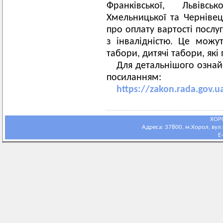
Франківської, Львівськ
Хмельницької та Чернівец
про оплату вартості послу
з інвалідністю. Це можут
табори, дитячі табори, які
Для детальнішого ознай
посиланням:
https://zakon.rada.gov
ХОР
Адреса: 37800, м.Хорол, вул.С
E