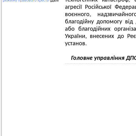
техногенних катастроф, 
режиму
правового
хреста
(далі
агресії Російської Федер
воєнного, надзвичайно
благодійну допомогу від
або благодійних організ
України, внесених до Реє
установ.
Головне управління ДП