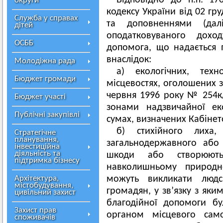
Відповідно до п.п. 170
округи
кодексу України від 02 гр
Служба у справах
та доповненнями (да
дітей
оподатковуваного доход
ОСББ
допомога, що надається 
внаслідок:
Молодіжна рада
а) екологічних, тех
Бюджет громади
місцевостях, оголошених з
червня 1996 року № 254к
Бюджет участі
зонами надзвичайної еко
Публічні закупівлі
сумах, визначених Кабінето
б) стихійного лиха,
Стратегічне
планування,
загальнодержавного або 
інвестиційна
діяльність та
шкоди або створюють
підтримка бізнесу
навколишньому природн
Архітектура,
можуть викликати людс
містобудування,
громадян, у зв’язку з яки
цивільний захист
благодійної допомоги б
Захист прав
органом місцевого само
споживачів