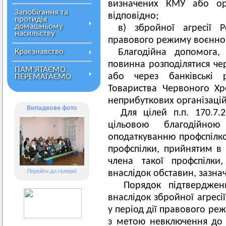
визначених КМУ або ор
Запобігання та
відповідно;
протидія
домашньому
в) збройної агресії Р
насильству
правового режиму воєнног
Краєзнавство
Благодійна допомога,
повинна розподілятися ч
ПАМ’ЯТАЄМО.
або через банківські р
ПЕРЕМАГАЄМО.
Товариства Червоного Хр
неприбуткових організацій
Випадкове фото
Для цілей п.п. 170.7.2
цільовою благодійно
оподаткуванню профспілко
профспілки, прийнятим в
члена такої профспілки
Перейти до галереї
внаслідок обставин, зазнач
Порядок підтвердженн
внаслідок збройної агресі
у період дії правового ре
з метою невключення до 