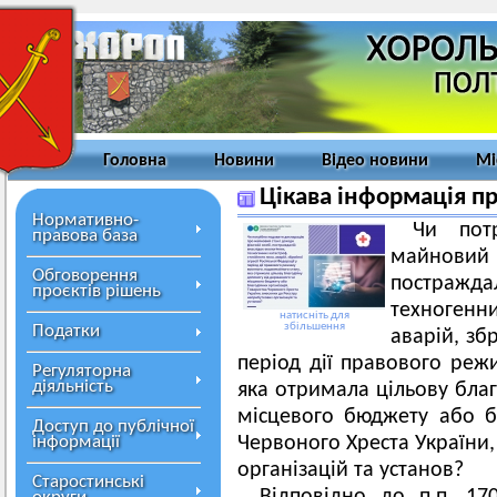
Головна
Новини
Відео новини
Мі
Цікава інформація п
Нормативно-
Чи пот
правова база
майновий
Обговорення
постражд
проєктів рішень
техногенн
натисніть для
збільшення
Податки
аварій, зб
період дії правового реж
Регуляторна
діяльність
яка отримала цільову бла
місцевого бюджету або бл
Доступ до публічної
інформації
Червоного Хреста України,
організацій та установ?
Старостинські