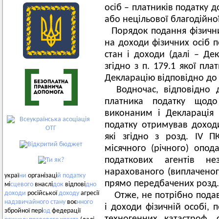
осіб – платників податку д
або нецільової благодійно
Порядок подання фізичн
на доходи фізичних осіб 
стан і доходи (далі – Дек
згідно з п. 179.1 якої пл
Декларацію відповідно до
Водночас, відповідно д
платника податку щодо
виконаним і Декларація 
податку отримував доходи
які згідно з розд. IV 
місячного (річного) опод
податкових агентів н
нарахованого (виплаченого
украї
ни
організаці
й
податку
прямо передбачених розд. 
мі
сцевого
внаслі
док
відпові
дно
доходи
російської
доходу
агресії
Отже, не потрібно пода
надзвичайного
стану
воє
нного
і доходи фізичній особі, 
збройної пері
од
федерації