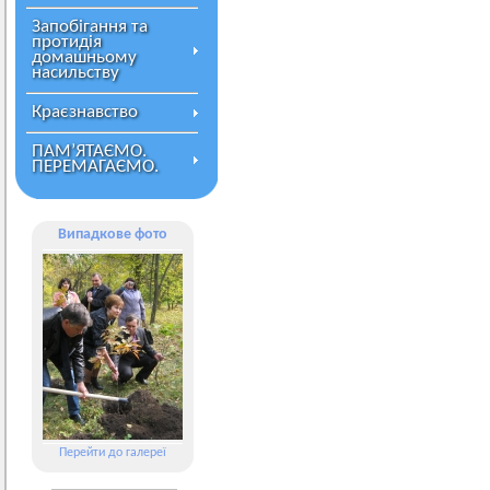
Запобігання та
протидія
домашньому
насильству
Краєзнавство
ПАМ’ЯТАЄМО.
ПЕРЕМАГАЄМО.
Випадкове фото
Перейти до галереї