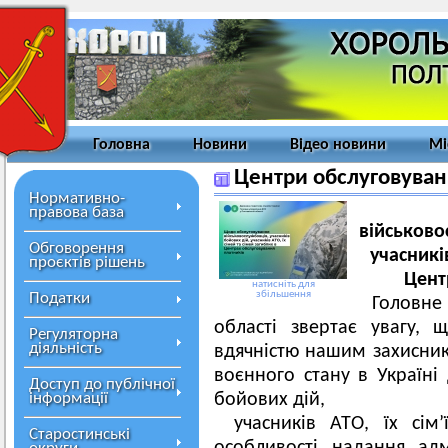
Головна
Новини
Відео новини
Мі
Центри обслуговуван
Нормативно-
правова база
військово
Обговорення
учасникі
проєктів рішень
Цент
натисніть для
збільшення
Податки
Головн
області звертає увагу,
Регуляторна
діяльність
вдячністю нашим захисник
воєнного стану в Україні 
Доступ до публічної
інформації
бойових дій,
учасників АТО, їх сім’
Старостинські