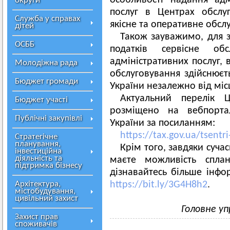
особливості надання адм
округи
послуг в Центрах обслу
Служба у справах
якісне та оперативне обслу
дітей
Також зауважимо, для з
ОСББ
податків сервісне обс
адміністративних послуг, 
Молодіжна рада
обслуговування здійснює
Бюджет громади
України незалежно від місц
Актуальний перелік Ц
Бюджет участі
розміщено на вебпорта
Публічні закупівлі
України за посиланням:
https://tax.gov.ua/tsentr
Стратегічне
планування,
Крім того, завдяки суча
інвестиційна
діяльність та
маєте можливість сплан
підтримка бізнесу
дізнавайтесь більше інф
Архітектура,
https://bit.ly/3G4H8h2
.
містобудування,
цивільний захист
Головне уп
Захист прав
споживачів