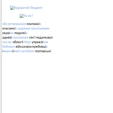
обслуговування
платникі
в
учасникі
в
надання
посиланням
украї
ни
податкі
в
адміні
стративних
сім’ї податкової
послуг
області
https
управлі
ння
бойових
військовослужбовці
в
і
нших
сі
мей
загиблих
полтавські