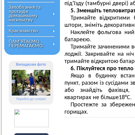
під’їзду (тамбурні двері) 
Запобігання та
5. Зменшіть тепловитра
протидія
домашньому
Тримайте відкритими ба
насильству
штори, зніміть декоративні
Краєзнавство
Наклейте фольгова ний
батареєю.
ПАМ’ЯТАЄМО.
ПЕРЕМАГАЄМО.
Тримайте зачиненими всі
лоджії. Закривайте на ні
тримайте відкритою батар
Випадкове фото
6. Піклуйтеся про тепло 
Якщо в будинку встан
пункт, разом із сусідами 
або знайдіть фахівця,
квартирах не більше18°С.
Перейти до галереї
Простежте за збереженн
горищах.