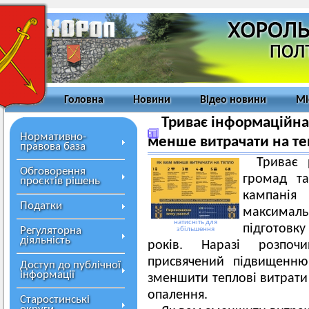
Головна
Новини
Відео новини
Мі
Триває інформаційна
Нормативно-
менше витрачати на те
правова база
Триває 
Обговорення
громад та
проєктів рішень
кампанія
Податки
максимал
натисніть для
підготовк
Регуляторна
збільшення
діяльність
років. Наразі розпоч
присвячений підвищенню
Доступ до публічної
інформації
зменшити теплові витрати 
опалення.
Старостинські