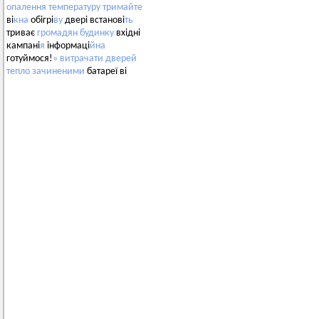
опалення
температуру
тримайте
ві
кна
обігрі
ву
двері встанові
ть
триває
громадян
будинку
вхідні
кампані
я
інформаці
йна
готуймося!
»
витрачати
дверей
тепло
зачиненими
батареї ві