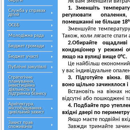
округи
Як вам зменшити витрач
1. Зменшіть температ
Служба у справах
дітей
регулювати опалення
помешканні не більше 18
°
ОСББ
Зменшуйте температуру 
Молодіжна рада
Також, коли лягаєте спати 
2.Обирайте ощадливі 
Бюджет громади
кондиціонер у режимі об
Бюджет участі
якщо на вулиці вище 0°С.
Це найбільш економний т
Публічні закупівлі
у вас індивідуальне опале
Стратегічне
3. Підготуйте вікна. 
планування,
воно щільно зачинялося і 
інвестиційна
діяльність та
Встановіть на вікнах н
підтримка бізнесу
відсутні або пошкоджені т
Архітектура,
4. Подбайте про утепле
містобудування,
цивільний захист
вхідні двері по периметру
Якщо маєте подвійні вхі
Захист прав
Завжди тримайте зачин
споживачів