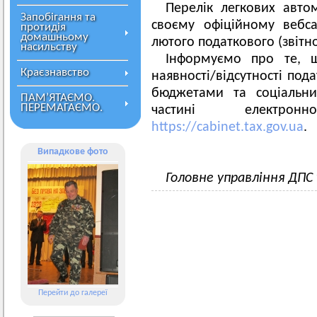
Перелік легкових авто
Запобігання та
своєму офіційному вебса
протидія
домашньому
лютого податкового (звітно
насильству
Інформуємо про те, 
Краєзнавство
наявності/відсутності под
бюджетами та соціальн
ПАМ’ЯТАЄМО.
ПЕРЕМАГАЄМО.
частині електрон
https://cabinet.tax.gov.ua
.
Випадкове фото
Головне управління ДПС
Перейти до галереї