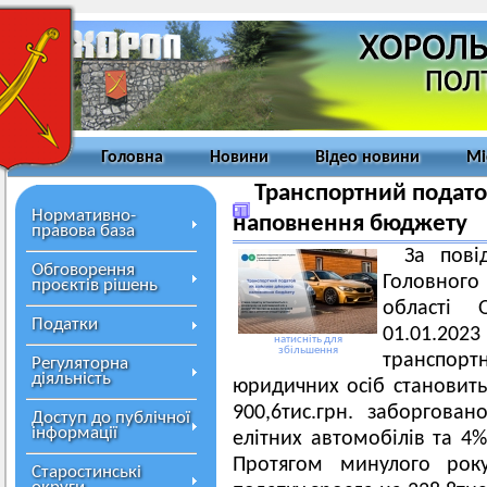
Головна
Новини
Відео новини
Мі
Транспортний подато
Нормативно-
наповнення бюджету
правова база
За пові
Обговорення
Головног
проєктів рішень
області 
Податки
01.01.2
натисніть для
збільшення
транспор
Регуляторна
діяльність
юридичних осіб становить 
900,6тис.грн. заборгова
Доступ до публічної
інформації
елітних автомобілів та 4%
Протягом минулого року
Старостинські