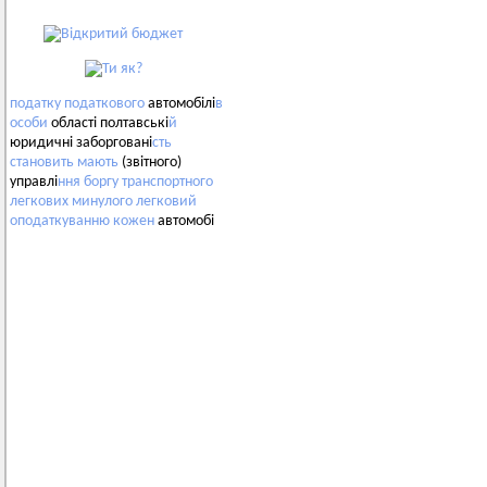
податку
податкового
автомобілі
в
особи
області полтавські
й
юридичні заборговані
сть
становить
мають
(звітного)
управлі
ння
боргу
транспортного
легкових
минулого
легковий
оподаткуванню
кожен
автомобі