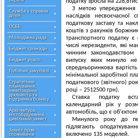
округи
податку зросла на 228,8тис
З метою упередження 
Служба у справах
дітей
наслідків несвоєчасної 
податкову заставу та нак
ОСББ
коштів з рахунків боржник
Молодіжна рада
транспортного податку є 
числі нерезиденти, які ма
Бюджет громади
чинним законодавством в
Бюджет участі
випуску яких минуло не
середньоринкова вартість
Публічні закупівлі
мінімальної заробітної пл
Стратегічне
податкового (звітного) рок
планування,
році – 2512500 грн).
інвестиційна
діяльність та
Ставка податку вст
підтримка бізнесу
календарний рік у розм
Архітектура,
автомобіль, що є об'єкто
містобудування,
цивільний захист
Минулого року до пер
підлягають оподаткуван
Захист прав
включено 135 моделей.
споживачів