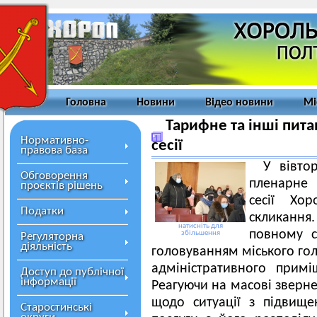
Головна
Новини
Відео новини
Мі
Тарифне та інші пита
Нормативно-
сесії
правова база
У вівто
Обговорення
пленарне 
проєктів рішень
сесії Хор
Податки
скликання
натисніть для
повному с
збільшення
Регуляторна
діяльність
головуванням міського гол
адміністративного прим
Доступ до публічної
інформації
Реагуючи на масові зверне
щодо ситуації з підвищ
Старостинські