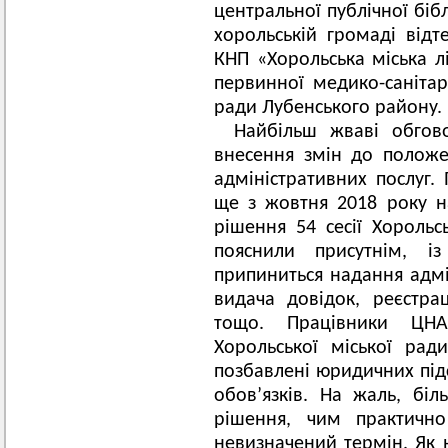
центральної публічної біб
хорольській громаді від
КНП «Хорольська міська л
первинної медико-санітар
ради Лубенського району.
Найбільш жваві обгов
внесення змін до полож
адміністративних послуг.
ще з жовтня 2018 року на
рішення 54 сесії Хорольсь
пояснили присутнім, і
припиниться надання адмі
видача довідок, реєстра
тощо. Працівники ЦНА
Хорольської міської рад
позбавлені юридичних під
обов’язків. На жаль, біл
рішення, чим практичн
невизначений термін. Як 