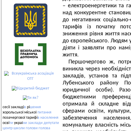
– електроенергетики та г
над конкурентне станови
до негативних соціально-
тарифів із початку пот
зниження рівня життя нас
до європейського. Людям у
діяти і заявляти про нам
життя.
Першочергово ж, потре
виникла через необхідніс
закладів, установ та під
Лубенського району Пол
юридичної особи). Ра
бюджетними преференц
отримала й складне від
сесії закладі
в
рі
шення
сферами освіти, культури
хорольської міської
питання
забезпечення населен
позачергової тарифі
в
населення
осві
ти
украї
ни
заклади
депутати
комунальну власність місь
центр
школи
голови
голова