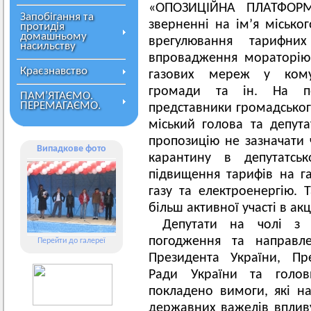
«ОПОЗИЦІЙНА ПЛАТФОР
Запобігання та
зверненні на ім’я місько
протидія
домашньому
врегулювання тарифн
насильству
впровадження мораторію
Краєзнавство
газових мереж у комун
громади та ін. На поз
ПАМ’ЯТАЄМО.
ПЕРЕМАГАЄМО.
представники громадського
міський голова та депута
пропозицію не зазначати
Випадкове фото
карантину в депутатсь
підвищення тарифів на га
газу та електроенергію. 
більш активної участі в акц
Депутати на чолі з
погодження та направле
Перейти до галереї
Президента України, Пре
Ради України та голо
покладено вимоги, які на
державних важелів вплив