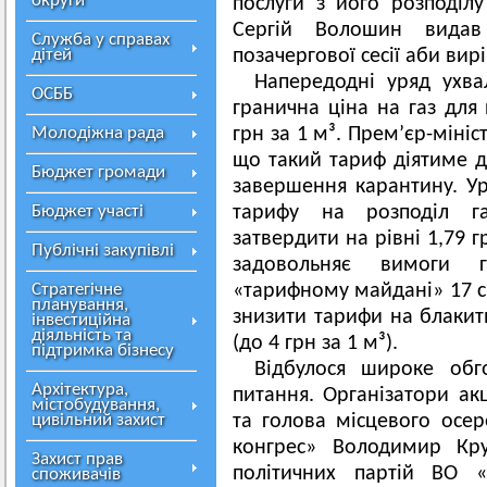
округи
послуги з його розподілу
Сергій Волошин видав
Служба у справах
дітей
позачергової сесії аби вир
Напередодні уряд ухва
ОСББ
гранична ціна на газ для 
Молодіжна рада
грн за 1 м³. Прем’єр-міні
що такий тариф діятиме д
Бюджет громади
завершення карантину. Ур
Бюджет участі
тарифу на розподіл га
затвердити на рівні 1,79 г
Публічні закупівлі
задовольняє вимоги г
Стратегічне
«тарифному майдані» 17 с
планування,
знизити тарифи на блакит
інвестиційна
діяльність та
(до 4 грн за 1 м³).
підтримка бізнесу
Відбулося широке обг
Архітектура,
питання. Організатори ак
містобудування,
цивільний захист
та голова місцевого осе
конгрес» Володимир Кру
Захист прав
політичних партій ВО 
споживачів