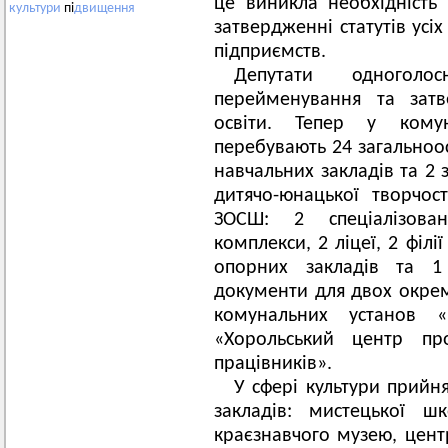
це виникла необхідність
культури
пі
двищення
затвердженні статутів усі
підприємств.
Депутати одногол
перейменування та затв
освіти. Тепер у комун
перебувають 24 загальноос
навчальних закладів та 2 
дитячо-юнацької творчо
ЗОСШ: 2 спеціалізова
комплекси, 2 ліцеї, 2 філ
опорних закладів та 1 
документи для двох окрем
комунальних установ «
«Хорольський центр про
працівників».
У сфері культури прийня
закладів: мистецької ш
краєзнавчого музею, центр