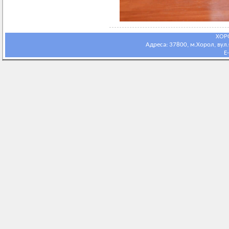
ХОР
Адреса: 37800, м.Хорол, вул.С
E