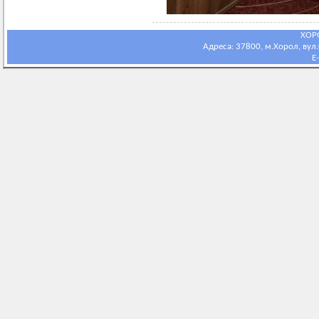
ХОР
Адреса: 37800, м.Хорол, вул.С
E