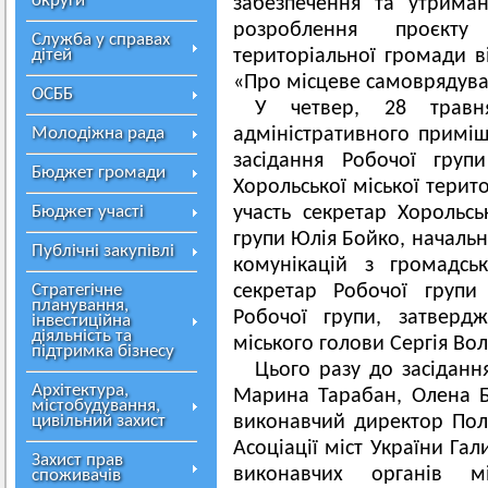
округи
забезпечення та утриман
розроблення проєкту
Служба у справах
дітей
територіальної громади в
«Про місцеве самоврядуван
ОСББ
У четвер, 28 травн
Молодіжна рада
адміністративного приміщ
засідання Робочої груп
Бюджет громади
Хорольської міської терит
Бюджет участі
участь секретар Хорольсь
групи Юлія Бойко, начальн
Публічні закупівлі
комунікацій з громадсь
Стратегічне
секретар Робочої групи
планування,
Робочої групи, затверд
інвестиційна
діяльність та
міського голови Сергія Во
підтримка бізнесу
Цього разу до засіданн
Архітектура,
Марина Тарабан, Олена Б
містобудування,
цивільний захист
виконавчий директор Полт
Асоціації міст України Га
Захист прав
виконавчих органів 
споживачів