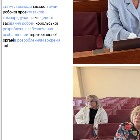
статуту
громади
міської
групи
робочої проє
кту
також
самоврядування
мі
сцевого
засі
дання
роботи
хорольської
розроблення
забезпечення
особливостей
територіальної
органі
в
розробленням
зокрема
зді