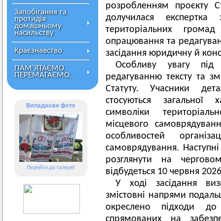
розробленням проєкту С
Запобігання та
долучилася експертка 
протидія
домашньому
територіальних грома
насильству
опрацювання та редагуван
Краєзнавство
засідання юридичну й конс
Особливу увагу під
ПАМ’ЯТАЄМО.
ПЕРЕМАГАЄМО.
редагуванню тексту та зм
Статуту. Учасники де
стосуються загальної х
Випадкове фото
символіки територіаль
місцевого самоврядуван
особливостей організ
самоврядування. Наступні 
розглянути на черговом
Перейти до галереї
відбудеться 10 червня 2026
У ході засідання виз
змістовні напрями подаль
окреслено підходи до
спрямованих на забезпе