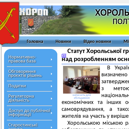
Головна
Новини
Відео новини
Мі
Статут Хорольської г
Нормативно-
над розробленням осн
правова база
В Украї
Обговорення
визначен
проєктів рішень
затверджен
Податки
з метою
націона
натисніть для
Регуляторна
збільшення
діяльність
економічних та інших о
самоврядування, а тако
Доступ до публічної
інформації
жителів на участь у виріш
Хорольською міською р
Старостинські