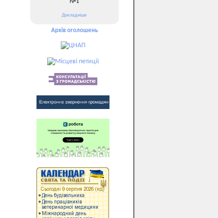
№1
Докладніше
Архів оголошень