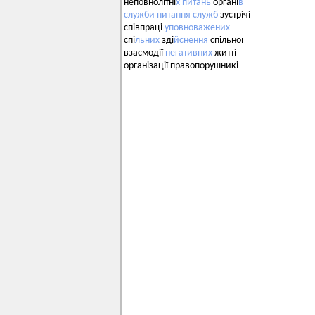
неповнолітні
х
питань
органі
в
служби
питання
служб
зустрічі
співпраці
уповноважених
спі
льних
зді
йснення
спільної
взаємодії
негативних
житті
організації правопорушникі