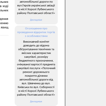
автомобільної дороги по
ільних
вул.Героїв української авіації
в ході
в місті Хоролі Лубенського
ільних
району Полтавської області»
едення
Докладніше
женню
х явищ
Оголошення про
проведення відкритих торгів
з особливостями
Виконавчий комітет
доводить до відома
обґрунтування технічних та
якісних характеристик
закупівлі, розміру
бюджетного призначення,
очікуваної вартості предмета
закупівлі послуги «Поточний
ремонт дорожнього
покриття ділянки
автомобільної дороги від
вул. Шевченка до вул.
Київська по вул. Соборності
в місті Хоролі Лубенського
району Полтавської області»
Докладніше