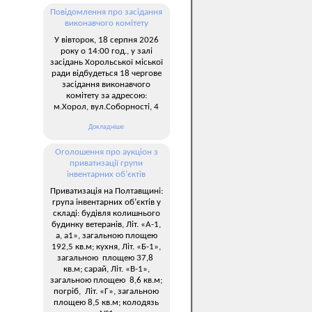
Повідомлення про засідання
виконавчого комітету
У вівторок, 18 серпня 2026
року о 14:00 год., у залі
засідань Хорольської міської
ради відбудеться 18 чергове
засідання виконавчого
комітету за адресою:
м.Хорол, вул.Соборності, 4
Докладніше
Оголошення про аукціон з
приватизації групи
інвентарних об’єктів
Приватизація на Полтавщині:
група інвентарних об’єктів у
складі: будівля колишнього
будинку ветеранів, Літ. «А-1,
а, а1», загальною площею
192,5 кв.м; кухня, Літ. «Б-1»,
загальною площею 37,8
кв.м; сарай, Літ. «В-1»,
загальною площею 8,6 кв.м;
погріб, Літ. «Г», загальною
площею 8,5 кв.м; колодязь