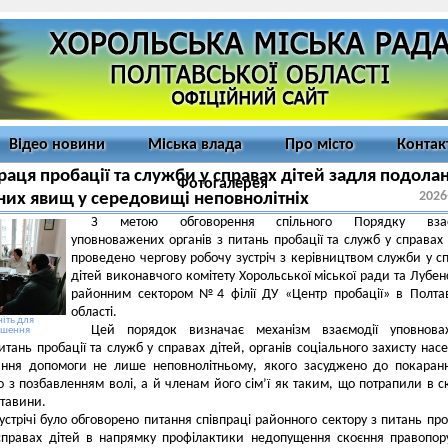
Відео новини
Міська влада
Про місто
Контак
раця пробації та служби у справах дітей задля подола
Фотогалерея
2026
них явищ у середовищі неповнолітніх
З метою обговорення спільного Порядку взає
уповноважених органів з питань пробації та служб у справах 
проведено чергову робочу зустріч з керівництвом служби у с
дітей виконавчого комітету Хорольської міської ради та Лубе
районним сектором №4 філії ДУ «Центр пробації» в Полта
області.
іть для
Цей порядок визначає механізм взаємодії уповнова
ьшення
питань пробації та служб у справах дітей, органів соціального захисту нас
ння допомоги не лише неповнолітньому, якого засуджено до покаран
о з позбавленням волі, а й членам його сім’ї як таким, що потрапили в с
ставини.
зустрічі було обговорено питання співпраці районного сектору з питань проб
справах дітей в напрямку профілактики недопущення скоєння правопо