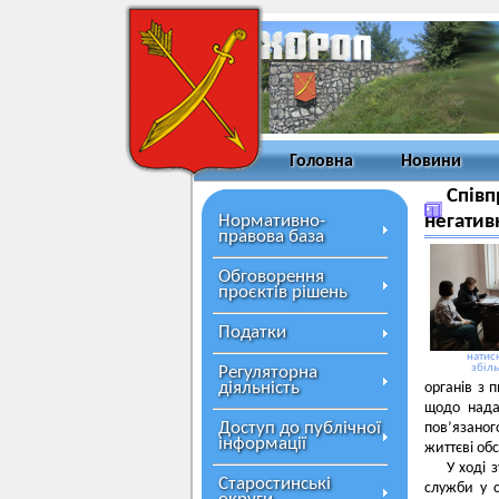
Головна
Новини
Співп
Нормативно-
негатив
правова база
Обговорення
проєктів рішень
Податки
натисн
збіл
Регуляторна
діяльність
органів з 
щодо нада
Доступ до публічної
пов’язаног
інформації
життєві об
У ході 
Старостинські
служби у 