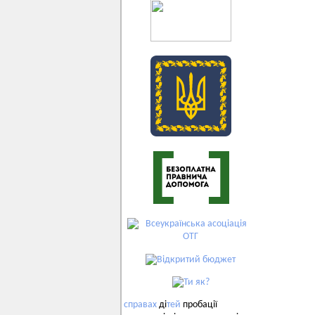
справах
ді
тей
пробації