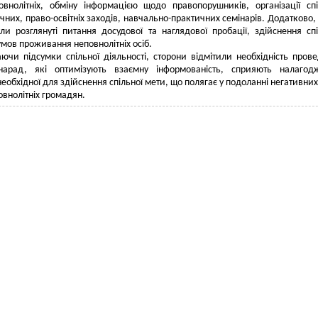
овнолітніх, обміну інформацією щодо правопорушників, організації сп
чних, право-освітніх заходів, навчально-практичних семінарів. Додатково, 
були розглянуті питання досудової та наглядової пробації, здійснення сп
умов проживання неповнолітніх осіб.
ючи підсумки спільної діяльності, сторони відмітили необхідність пров
нарад, які оптимізують взаємну інформованість, сприяють налагод
 необхідної для здійснення спільної мети, що полягає у подоланні негативни
овнолітніх громадян.