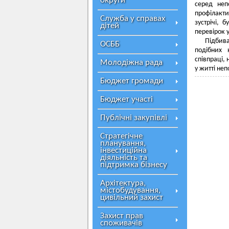
округи
серед неп
профілакти
Служба у справах
зустрічі, 
дітей
перевірок 
Підбива
ОСББ
подібних 
співпраці,
Молодіжна рада
у житті неп
Бюджет громади
Бюджет участі
Публічні закупівлі
Стратегічне
планування,
інвестиційна
діяльність та
підтримка бізнесу
Архітектура,
містобудування,
цивільний захист
Захист прав
споживачів