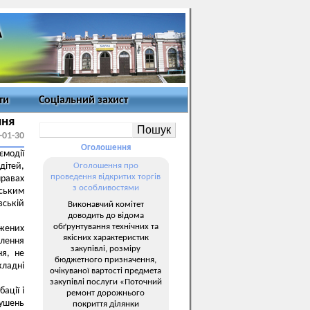
ти
Соціальний захист
ння
-01-30
Оголошення
модії
дітей,
Оголошення про
проведення відкритих торгів
правах
з особливостями
нським
вській
Виконавчий комітет
доводить до відома
обґрунтування технічних та
жених
якісних характеристик
елення
закупівлі, розміру
ня, не
бюджетного призначення,
кладні
очікуваної вартості предмета
закупівлі послуги «Поточний
ації і
ремонт дорожнього
рушень
покриття ділянки