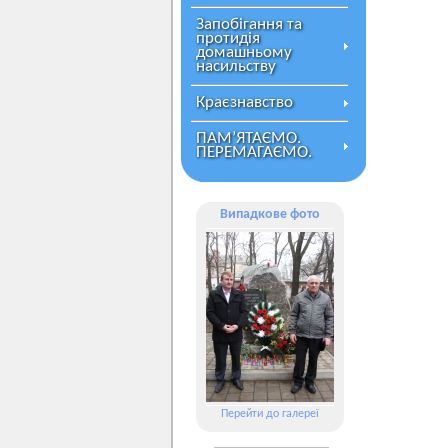
Запобігання та
протидія
домашньому
насильству
Краєзнавство
ПАМ’ЯТАЄМО.
ПЕРЕМАГАЄМО.
Випадкове фото
Перейти до галереї