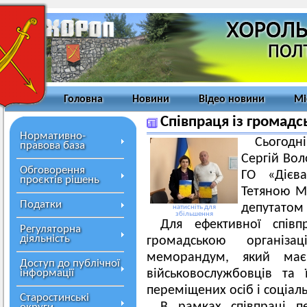
Головна
Новини
Відео новини
Мі
Співпраця із громадс
Нормативно-
Сьогодні
правова база
Сергій Вол
Обговорення
ГО «Дієв
проєктів рішень
Тетяною М
Податки
депутатом 
натисніть для
збільшення
Для ефективної співп
Регуляторна
діяльність
громадською організа
меморандум, який має
Доступ до публічної
інформації
військовослужбовців та
переміщених осіб і соціал
Старостинські