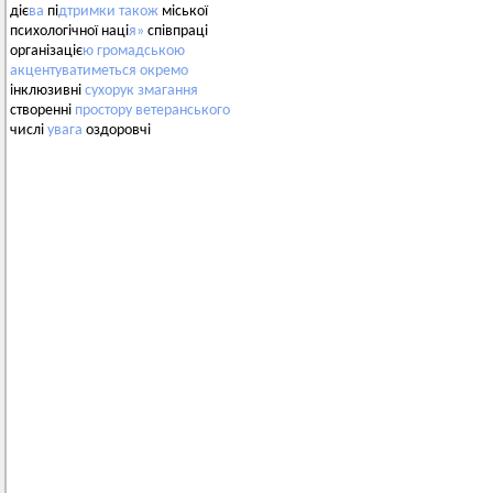
діє
ва
пі
дтримки
також
міської
психологічної наці
я»
співпраці
організаціє
ю
громадською
акцентуватиметься
окремо
інклюзивні
сухорук
змагання
створенні
простору
ветеранського
числі
увага
оздоровчі