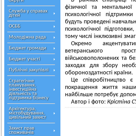
В рамках співпраці п
округи
фізичної та ментальної р
Служба у справах
психологічної підтримк
дітей
будуть проведені навчальн
ОСББ
психологічної підготовки
тому числі інклюзивні змаг
Молодіжна рада
Окремо акцентуват
Бюджет громади
ветеранського про
військовополонених та без
Бюджет участі
заходах для збору необ
Публічні закупівлі
обороноздатності країни.
Це співробітництво 
Стратегічне
планування,
покращення життя наши
інвестиційна
діяльність та
найбільше потребує допом
підтримка бізнесу
Автор і фото:
Крістіна 
Архітектура,
містобудування,
цивільний захист
Захист прав
споживачів