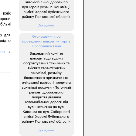
автомобільної дороги по
вул.Героїв української авіації
в місті Хоролі Лубенського
 їхніх
району Полтавської області»
хорони
ільні
Докладніше
их для
Оголошення про
овідне
проведення відкритих торгів
з особливостями
їни
в
Виконавчий комітет
доводить до відома
обґрунтування технічних та
якісних характеристик
закупівлі, розміру
бюджетного призначення,
очікуваної вартості предмета
закупівлі послуги «Поточний
ремонт дорожнього
покриття ділянки
автомобільної дороги від
вул. Шевченка до вул.
Київська по вул. Соборності
в місті Хоролі Лубенського
району Полтавської області»
Докладніше