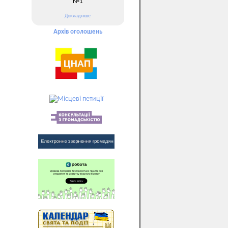
№1
Докладніше
Архів оголошень