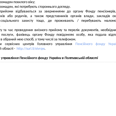
ромадян похилого віку;
ромадян, які потребують стороннього догляду.
 прийоми відбуваються за зверненнями до органу Фонду пенсіонерів,
иків або родичів, а також представників органів влади, закладів о
 соціального захисту тощо, де проживають / перебувають маломоб
.
у та час проведення виїзного прийому та перелік документів, необхідн
 послуги, фахівець органу Фонду повідомляє особу, яка подала відп
 в обраний нею спосіб, у тому числі за телефоном.
ти сервісних центрів Головного управління
Пенсійного фонду Укра
й області -
http://surl.li/xivrqw
.
е управління Пенсійного фонду
України в Полтавській області