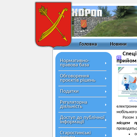
Головна
Новини
Спеці
Нормативно-
прийом
правова база
Обговорення
проєктів рішень
Податки
натисн
збіл
Регуляторна
діяльність
електронни
мобільного
Доступ до публічної
Разом 
інформації
місцем п
проводятьс
Старостинські
о