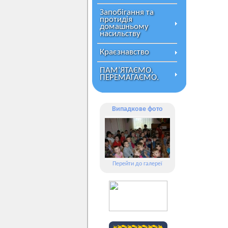
Запобігання та
протидія
домашньому
насильству
Краєзнавство
ПАМ’ЯТАЄМО.
ПЕРЕМАГАЄМО.
Випадкове фото
Перейти до галереї