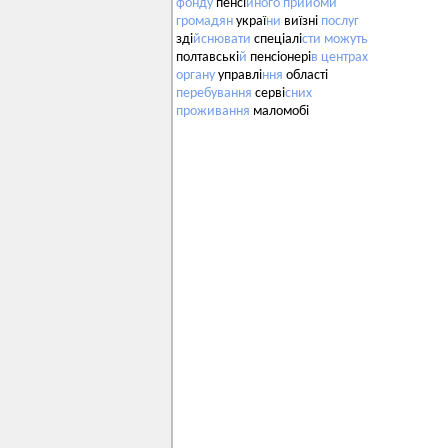
фонду
пенсі
йного
прийоми
громадян
украї
ни
виїзні
послуг
зді
йснювати
спеціалі
сти
можуть
полтавські
й
пенсіонері
в
центрах
органу
управлі
ння
області
перебування
серві
сних
проживання
маломобі