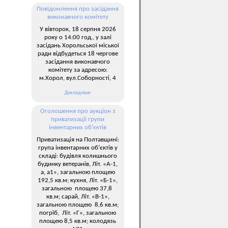
Повідомлення про засідання
виконавчого комітету
У вівторок, 18 серпня 2026
року о 14:00 год., у залі
засідань Хорольської міської
ради відбудеться 18 чергове
засідання виконавчого
комітету за адресою:
м.Хорол, вул.Соборності, 4
Докладніше
Оголошення про аукціон з
приватизації групи
інвентарних об’єктів
Приватизація на Полтавщині:
група інвентарних об’єктів у
складі: будівля колишнього
будинку ветеранів, Літ. «А-1,
а, а1», загальною площею
192,5 кв.м; кухня, Літ. «Б-1»,
загальною площею 37,8
кв.м; сарай, Літ. «В-1»,
загальною площею 8,6 кв.м;
погріб, Літ. «Г», загальною
площею 8,5 кв.м; колодязь