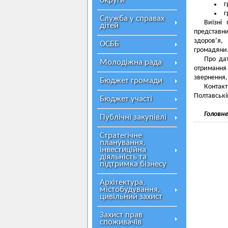
округи
г
г
Служба у справах
Виїзні
дітей
представн
здоров’я,
ОСББ
громадяни
Про дат
Молодіжна рада
отримання
звернення,
Бюджет громади
Контак
Полтавські
Бюджет участі
Головн
Публічні закупівлі
Стратегічне
планування,
інвестиційна
діяльність та
підтримка бізнесу
Архітектура,
містобудування,
цивільний захист
Захист прав
споживачів