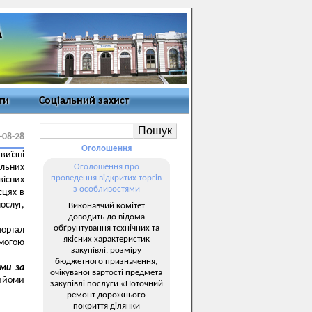
ти
Соціальний захист
-08-28
Оголошення
иїзні
льних
Оголошення про
проведення відкритих торгів
існих
з особливостями
сцях в
ослуг,
Виконавчий комітет
доводить до відома
обґрунтування технічних та
ортал
якісних характеристик
омогою
закупівлі, розміру
бюджетного призначення,
ми за
очікуваної вартості предмета
ийоми
закупівлі послуги «Поточний
ремонт дорожнього
покриття ділянки