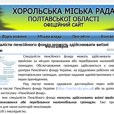
Відео новини
Міська влада
Про місто
Контак
алісти пенсійного фонду можуть здійснювати виїзні
Фотогалерея
2024
и
Спеціалісти пенсійного фонду можуть здійснювати в
прийоми за місцем проживання або перебування маломобі
громадян.
Обслуговування громадян здійснюється у серв
центрах Пенсійного фонду України, на віддалених робочих мі
територіальних громадах, центрах надання адміністративних п
інших приміщеннях.
іть для
Ряд послуг можна одержати дистанційно через вебп
ьшення
х послуг Пенсійного фонду України (
https://portal.pfu.gov.ua
) або за доп
 застосунку «Пенсійний фонд».
з тим спеціалісти Пенсійного фонду
можуть здійснювати виїзні прийо
роживання або перебування маломобільних громадян
. Такі пр
я для таких категорій пенсіонерів:
сіб з інвалідністю;