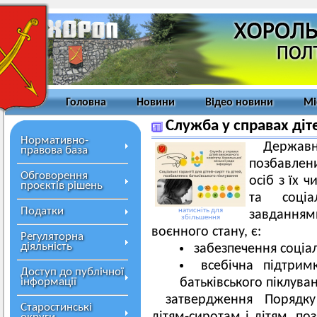
Головна
Новини
Відео новини
Мі
Служба у справах ді
Нормативно-
Державн
правова база
позбавлени
Обговорення
осіб з їх 
проєктів рішень
та соціа
Податки
натисніть для
завдання
збільшення
воєнного стану, є:
Регуляторна
діяльність
забезпечення соціал
всебічна підтримк
Доступ до публічної
інформації
батьківського піклуванн
затвердження Порядк
Старостинські