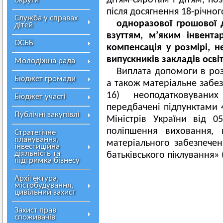
дітям-сиротам і дітям, по
округи
після досягнення 18-річного
Служба у справах
одноразової грошової 
дітей
взуттям, м’яким інвент
ОСББ
компенсація у розмірі, 
випускників закладів освіт
Молодіжна рада
Виплата допомоги в роз
Бюджет громади
а також матеріальне забез
16) неоподатковувани
Бюджет участі
передбачені підпунктами 
Публічні закупівлі
Міністрів України від 
поліпшення виховання, 
Стратегічне
планування,
матеріального забезпеченн
інвестиційна
діяльність та
батьківського піклування» 
підтримка бізнесу
Архітектура,
містобудування,
цивільний захист
Захист прав
споживачів