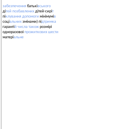
забезпечення
батькі
вського
ді
тей
позбавлених
дітей-сирі
т
пі
клування
допомоги
мінімумі
в
соці
альних
змінами) пі
дтримка
гаранті
й
числа
також
розмірі
одноразової
прожиткових
шести
матері
альне