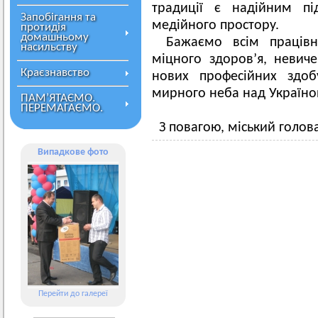
традиції є надійним пі
Запобігання та
медійного простору.
протидія
домашньому
Бажаємо всім працівн
насильству
міцного здоров’я, невиче
Краєзнавство
нових професійних здоб
мирного неба над Україною
ПАМ’ЯТАЄМО.
ПЕРЕМАГАЄМО.
З повагою, міський голов
Випадкове фото
Перейти до галереї