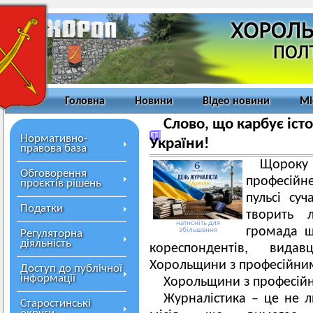
Головна
Новини
Відео новини
Мі
Слово, що карбує іст
Нормативно-
України!
правова база
Щороку 
Обговорення
професійн
проєктів рішень
пульсі суч
Податки
творить л
натисніть для
громада щи
збільшення
Регуляторна
діяльність
кореспондентів, вида
Хорольщини з професійни
Доступ до публічної
інформації
Хорольщини з професій
Журналістика – це не л
Старостинські