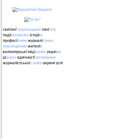
святом!
хорольщини
пам’
ять
події
розвитку
історі
ю
професі
йним
журналі
стики
повсякденне
жителі
в
волонтерські ініці
ативи
украї
ни
рі
дного
вдячності
ветеранам
журналістської
слова
окремі успі