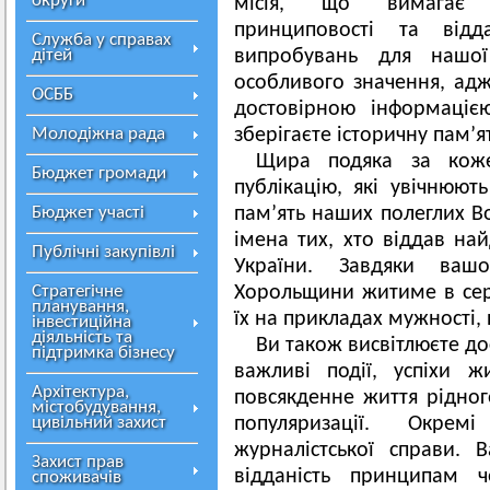
округи
місія, що вимагає від
принциповості та відд
Служба у справах
дітей
випробувань для нашо
особливого значення, адж
ОСББ
достовірною інформаціє
Молодіжна рада
зберігаєте історичну пам’я
Щира подяка за коже
Бюджет громади
публікацію, які увічнюют
Бюджет участі
пам’ять наших полеглих Во
імена тих, хто віддав на
Публічні закупівлі
України. Завдяки ваш
Стратегічне
Хорольщини житиме в сер
планування,
їх на прикладах мужності,
інвестиційна
діяльність та
Ви також висвітлюєте до
підтримка бізнесу
важливі події, успіхи жи
Архітектура,
повсякденне життя рідног
містобудування,
цивільний захист
популяризації. Окре
журналістської справи. 
Захист прав
відданість принципам ч
споживачів