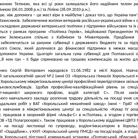
жиною Тетяною, яка всі ці роки залишалася його надійним тилом ра
ною (06.01.2008 р.н.) та Лілією (28.09.2010 р.н.).
ше, ніж допомога – це жест віри в майбутнє і доказ того, що Україна пам’
х Захисників. Забезпечення житлом ветеранів російсько-української війни є 
 складових державної ветеранської політики з підтримки військових та їх
ється у рамках програми «Політика Героїв», ініційованої Президентом У
ом Зеленським спільно з Кабміном та Мінветеранів. Придбання 
 забезпечується за рахунок субвенції з державного бюджету та за під
кого Союзу, який долучився до фінансової підтримки в межах масшт
опомоги України. Цьогоріч загальна сума субвенції для Полтавської о
2,8 млн грн – її буде спрямовано на грошову компенсацію за житло дл
ченко Сергій Вікторович народився 11.06.1982 в місті Хоролі. Навч
й загальноосвітній школі №2 (нині ОЗ «Хорольська гімназія Хорольської м
в Хорольському міжрегіональному центрі професійної перепідготовки звільн
ськовослужбовців. Здобув професійно-кваліфікаційний рівень за спеці
ст-машиніст широкого профілю, водій категорії С». Після закін
ного навчального закладу розпочав трудову діяльність на посаді учня с
адальних робіт у ВАТ «Хорольський механічний завод» (нині – ПрАТ «
 навчання в міжрегіональному центрі за спеціальністю «Кухар IV роз
 працював в охоронній фірмі «Альфа-С» в м.Полтава, а згодом у торгів
ТОВ «ТД Полагросервіс». Також працював у Хорольському відділенні ЦВПЗ
» на посаді листоноші по супроводу, водієм-інкасатором в Хорольс
 АТ «Ощадбанк», у КНП «Хорольський центр ПМСД» на посаді водія, а згодо
ія Хорольської підстанції комунальної установи «Полтавський обласний