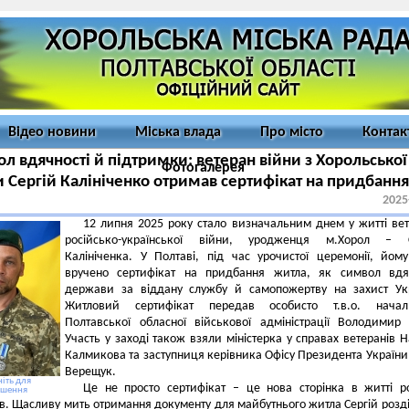
Відео новини
Міська влада
Про місто
Контак
л вдячності й підтримки: ветеран війни з Хорольської
Фотогалерея
 Сергій Калініченко отримав сертифікат на придбання
2025
12 липня 2025 року стало визначальним днем у житті ве
російсько-української війни, уродженця м.Хорол – С
Калініченка. У Полтаві, під час урочистої церемонії, йом
вручено сертифікат на придбання житла, як символ вдяч
держави за віддану службу й самопожертву на захист Ук
Житловий сертифікат передав особисто т.в.о. начал
Полтавської обласної військової адміністрації Володимир 
Участь у заході також взяли міністерка у справах ветеранів Н
Калмикова та заступниця керівника Офісу Президента України
Верещук.
іть для
Це не просто сертифікат – це нова сторінка в житті 
ьшення
ів. Щасливу мить отримання документу для майбутнього житла Сергій розді