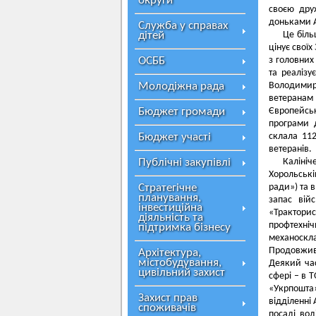
округи
своєю дру
доньками Ан
Служба у справах
дітей
Це біль
цінує свої
ОСББ
з головних
та реалізу
Молодіжна рада
Володимир
ветеранам
Бюджет громади
Європейсь
програми д
Бюджет участі
склала 11
ветеранів.
Публічні закупівлі
Каліні
Хорольські
Стратегічне
ради») та 
планування,
запас вій
інвестиційна
«Трактори
діяльність та
профтехніч
підтримка бізнесу
механоскл
Продовжив
Архітектура,
містобудування,
Деякий час
цивільний захист
сфері – в 
«Укрпошта
Захист прав
відділенні
споживачів
посаді вод