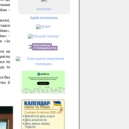
№1
дчення
Докладніше
ійни –
Архів оголошень
исязі,
ачався
йни»,
їна» –
ни «За
ата на
дністю
ися по
аду за
ся без
ства й