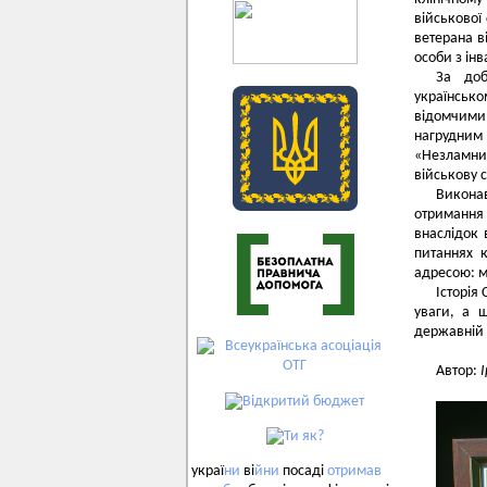
військової
ветерана в
особи з інв
За доб
українськ
відомчими
нагрудним 
«Незламни
військову с
Виконав
отримання 
внаслідок 
питаннях 
адресою: м
Історія
уваги, а 
державній 
Автор:
украї
ни
ві
йни
посаді
отримав