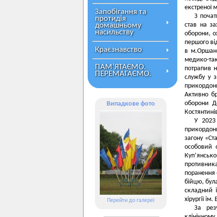
екстреної 
Запобігання та
З почат
протидія
домашньому
став на за
насильству
оборони, о
першого ві
Краєзнавство
в м.Оршане
медико-та
ПАМ’ЯТАЄМО.
потрапив н
ПЕРЕМАГАЄМО.
службу у з
прикордон
Активно бр
оборони До
Випадкове фото
Костянтинів
У 2023
прикордон
загону «Ст
особовий 
Куп’янсько
противника
поранення 
бійцю, бул
складний і
хірургії ім
Перейти до галереї
За рез
клінічном