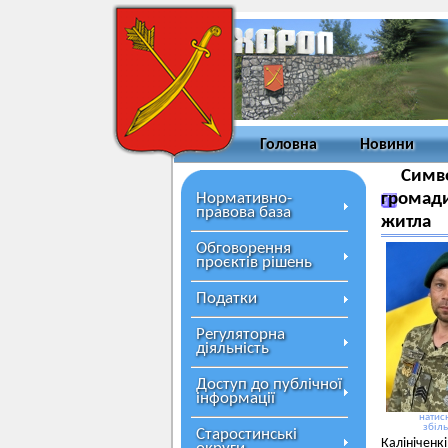
Головна
Новини
Симво
Нормативно-
громади
правова база
житла
Обговорення
проєктів рішень
Податки
Регуляторна
діяльність
Доступ до публічної
інформації
натисн
збіл
Старостинські
Калініченк