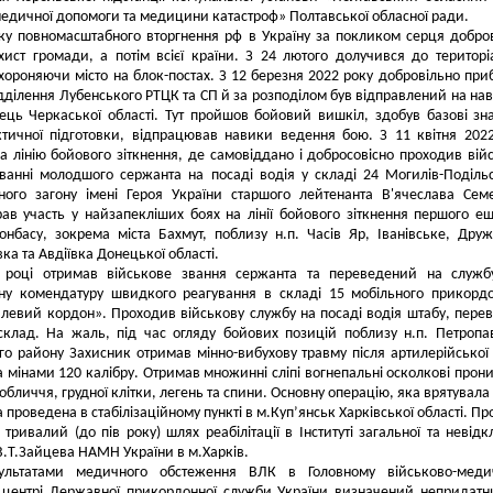
медичної допомоги та медицини катастроф» Полтавської обласної ради.
ку повномасштабного вторгнення рф в Україну за покликом серця добро
хист громади, а потім всієї країни. З 24 лютого долучився до територі
хороняючи місто на блок-постах. З 12 березня 2022 року добровільно при
дділення Лубенського РТЦК та СП й за розподілом був відправлений на на
ць Черкаської області. Тут пройшов бойовий вишкіл, здобув базові зн
ктичної підготовки, відпрацював навики ведення бою. З 11 квітня 202
а лінію бойового зіткнення, де самовіддано і добросовісно проходив вій
ванні молодшого сержанта на посаді водія у складі 24 Могилів-Поділь
ного загону імені Героя України старшого лейтенанта В'ячеслава Сем
ав участь у найзапекліших боях на лінії бойового зіткнення першого е
нбасу, зокрема міста Бахмут, поблизу н.п. Часів Яр, Іванівське, Друж
ка та Авдіївка Донецької області.
 році отримав військове звання сержанта та переведений на служб
ну комендатуру швидкого реагування в складі 15 мобільного прикорд
алевий кордон». Проходив військову службу на посаді водія штабу, пере
склад. На жаль, під час огляду бойових позицій поблизу н.п. Петропа
го району Захисник отримав мінно-вибухову травму після артилерійської
 мінами 120 калібру. Отримав множинні сліпі вогнепальні осколкові прон
обличчя, грудної клітки, легень та спини. Основну операцію, яка врятувала
а проведена в стабілізаційному пункті в м.Куп’янськ Харківської області. П
 тривалий (до пів року) шлях реабілітації в Інституті загальної та невідк
. В.Т.Зайцева НАМН України в м.Харків.
ультатами медичного обстеження ВЛК в Головному військово-меди
у центрі Державної прикордонної служби України визначений непридат