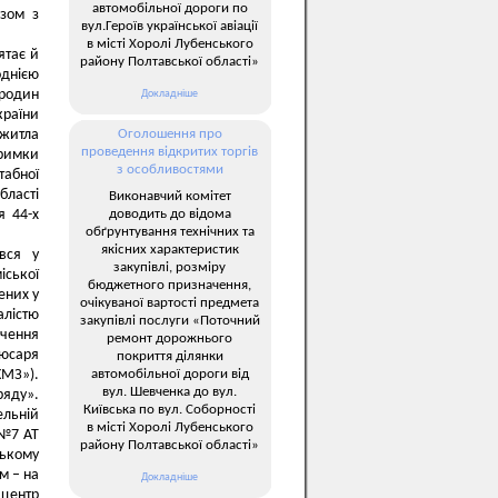
автомобільної дороги по
зом з
вул.Героїв української авіації
в місті Хоролі Лубенського
ятає й
району Полтавської області»
однією
 родин
Докладніше
країни
житла
Оголошення про
проведення відкритих торгів
тримки
з особливостями
абної
бласті
Виконавчий комітет
доводить до відома
я 44-х
обґрунтування технічних та
якісних характеристик
ався у
закупівлі, розміру
іської
бюджетного призначення,
ених у
очікуваної вартості предмета
алістю
закупівлі послуги «Поточний
чення
ремонт дорожнього
люсаря
покриття ділянки
автомобільної дороги від
ХМЗ»).
вул. Шевченка до вул.
ряду».
Київська по вул. Соборності
ельній
в місті Хоролі Лубенського
 №7 АТ
району Полтавської області»
ькому
м – на
Докладніше
 центр