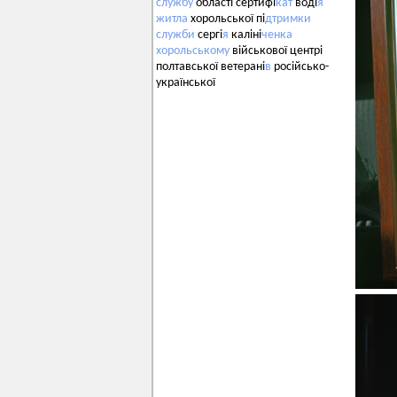
службу
області сертифі
кат
воді
я
житла
хорольської пі
дтримки
служби
сергі
я
каліні
ченка
хорольському
військової центрі
полтавської ветерані
в
російсько-
української