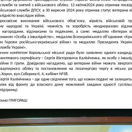
 служби та знятий з військового обліку. 12 квітня2024 року отримав посві
ійськової служби ДПСУ, а 30 вересня 2024 року отримав статус ветерана в
алідністю внаслідок війни.
росовісне виконання військового обов’язку, вірність військовій пр
ому народові та Україні, мужність та хоробрість неодноразово відзн
 нагородами, відзнаками та подяками, а саме: медаллю «Ветеран ві
знаком «Особа з інвалідністю», медаллю Всеукраїнського об’єднання «Кра
м Героям російсько-української війни» та медаллю Президента Украї
лужбу Україні».
чим комітетом Хорольської міської ради було заявлено одного кандид
житлового сертифікату – Сергія Вікторовича Калініченка, як особу з інвалі
війни ІІ групи. Довідково нагадуємо, що ветерани війни можуть звертат
квартирного обліку та постановлення на позачергову чергу в міську р
.Хорол, вул.Соборності, 4, кабінет №38.
 Сергія Калініченка – ще одне свідчення того, що кожен подвиг не залишить
шлях від фронту до власного дому можливий завдяки єдності суспіль
підтримці.
Ірина ГРИГОРАШ