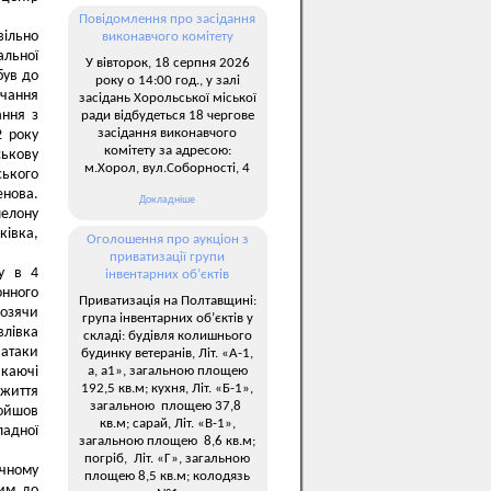
Повідомлення про засідання
вільно
виконавчого комітету
альної
У вівторок, 18 серпня 2026
був до
року о 14:00 год., у залі
вчання
засідань Хорольської міської
ання з
ради відбудеться 18 чергове
засідання виконавчого
2 року
комітету за адресою:
ськову
м.Хорол, вул.Соборності, 4
ського
енова.
Докладніше
шелону
ківка,
Оголошення про аукціон з
приватизації групи
у в 4
інвентарних об’єктів
онного
Приватизація на Полтавщині:
возячи
група інвентарних об’єктів у
влівка
складі: будівля колишнього
 атаки
будинку ветеранів, Літ. «А-1,
а, а1», загальною площею
икаючі
192,5 кв.м; кухня, Літ. «Б-1»,
 життя
загальною площею 37,8
ройшов
кв.м; сарай, Літ. «В-1»,
ладної
загальною площею 8,6 кв.м;
погріб, Літ. «Г», загальною
чному
площею 8,5 кв.м; колодязь
ним до