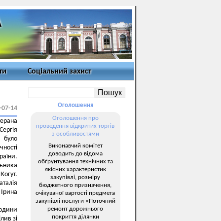
ти
Соціальний захист
Оголошення
-07-14
Оголошення про
терана
проведення відкритих торгів
ергія
з особливостями
у було
Виконавчий комітет
ності
доводить до відома
раїни.
обґрунтування технічних та
ьника
якісних характеристик
Когут.
закупівлі, розміру
аталія
бюджетного призначення,
 Ірина
очікуваної вартості предмета
закупівлі послуги «Поточний
ремонт дорожнього
родини
покриття ділянки
лив зі