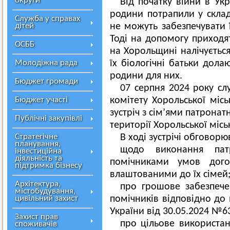
округи
Від початку війни в Укра
родини потрапили у склад
Служба у справах
дітей
не можуть забезпечувати 
Тоді на допомогу приходят
ОСББ
на Хорольщині налічується
Молодіжна рада
їх біологічні батьки дола
родини для них.
Бюджет громади
07 серпня 2024 року сл
Бюджет участі
комітету Хорольської міс
зустріч з сім’ями патронат
Публічні закупівлі
території Хорольської місь
Стратегічне
В ході зустрічі обговор
планування,
щодо виконання пат
інвестиційна
діяльність та
помічниками умов дого
підтримка бізнесу
влаштованими до їх сімей
Архітектура,
про грошове забезпече
містобудування,
цивільний захист
помічників відповідно до 
України від 30.05.2024 №6
Захист прав
про цільове використан
споживачів