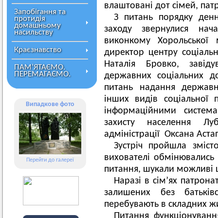
влаштовані дот сімей, пат
Запобігання та
З питань порядку денн
протидія
домашньому
заходу звернулися нач
насильству
виконкому Хорольської 
Краєзнавство
директор центру соціальн
Наталія Бровко, завід
ПАМ’ЯТАЄМО.
ПЕРЕМАГАЄМО.
державних соціальних д
питань надання державн
інших видів соціальної
Випадкове фото
інформаційними систем
захисту населення Луб
адміністрації Оксана Аста
Зустріч пройшла зміст
вихователі обмінювались
Перейти до галереї
питання, шукали можливі 
Наразі в сім’ях патрона
залишених без батьківс
перебувають в складних ж
Питання функціонуванн