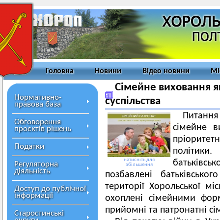
Головна
Новини
Відео новини
Мі
Сімейне виховання я
Нормативно-
суспільства
правова база
Питанн
Обговорення
сімейне в
проєктів рішень
пріоритетн
Податки
політик
натисніть для
батьківськ
Регуляторна
збільшення
діяльність
позбавлені батьківсько
території Хорольської мі
Доступ до публічної
інформації
охоплені сімейними форм
прийомні та патронатні сім
Старостинські