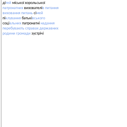
ді
тей
міської хорольської
патронатних
вихователі
в
питання
виховання
питань
сі
мей
пі
клування
батькі
вського
соці
альних
патронатні
надання
перебувають
справах
державних
родини
громади
зустрічі