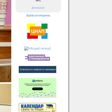
№1
Докладніше
Архів оголошень