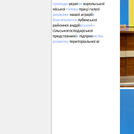
громади
украї
ни
хорольської
міської
голова
праці галузі
держави
нашої аграрії
в
благополуччя
лубенської
районної андрії
вський»
сільськогосподарської
представникі
в
підприє
мства
розвитку
територіальної ві