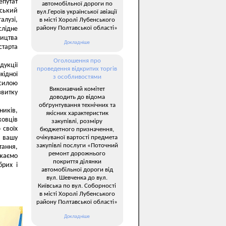
епутат
автомобільної дороги по
іський
вул.Героїв української авіації
алузі,
в місті Хоролі Лубенського
району Полтавської області»
лідне
ництва
Докладніше
старта
Оголошення про
дукції
проведення відкритих торгів
хідної
з особливостями
 силою
Виконавчий комітет
звитку
доводить до відома
обґрунтування технічних та
ників,
якісних характеристик
ковців
закупівлі, розміру
 своїх
бюджетного призначення,
очікуваної вартості предмета
а вашу
закупівлі послуги «Поточний
тання,
ремонт дорожнього
ажаємо
покриття ділянки
брих і
автомобільної дороги від
вул. Шевченка до вул.
Київська по вул. Соборності
в місті Хоролі Лубенського
району Полтавської області»
Докладніше