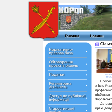
Головна
Новини
Сільс
Нормативно-
правова база
Обговорення
проєктів рішень
Податки
натисн
збіл
Професі
Регуляторна
згідно Ука
діяльність
професійн
відбулися
Доступ до публічної
інформації
Хорольсько
До цере
Старостинські
краю долуч