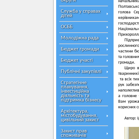
округи
начальник
Полтавськ
Служба у справах
голова Се
дітей
керівника
господарс
ОСББ
Національ
Прихоролл
Молодіжна рада
Підприє
рослинного
Бюджет громади
частини бю
та головни
Бюджет участі
громади.
Щиро ві
Публічні закупівлі
тваринникі
та всіх ти
Стратегічне
рук забез
планування,
наполеглив
інвестиційна
діяльність та
а головне
підтримка бізнесу
Вам урожай
корисних с
Архітектура,
містобудування,
Автор:
цивільний захист
Захист прав
споживачів