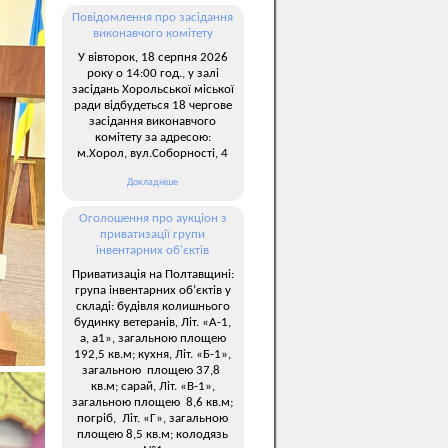
Повідомлення про засідання
виконавчого комітету
У вівторок, 18 серпня 2026
року о 14:00 год., у залі
засідань Хорольської міської
ради відбудеться 18 чергове
засідання виконавчого
комітету за адресою:
м.Хорол, вул.Соборності, 4
Докладніше
Оголошення про аукціон з
приватизації групи
інвентарних об’єктів
Приватизація на Полтавщині:
група інвентарних об’єктів у
складі: будівля колишнього
будинку ветеранів, Літ. «А-1,
а, а1», загальною площею
192,5 кв.м; кухня, Літ. «Б-1»,
загальною площею 37,8
кв.м; сарай, Літ. «В-1»,
загальною площею 8,6 кв.м;
погріб, Літ. «Г», загальною
площею 8,5 кв.м; колодязь