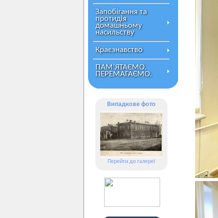
Запобігання та
протидія
домашньому
насильству
Краєзнавство
ПАМ’ЯТАЄМО.
ПЕРЕМАГАЄМО.
Випадкове фото
Перейти до галереї