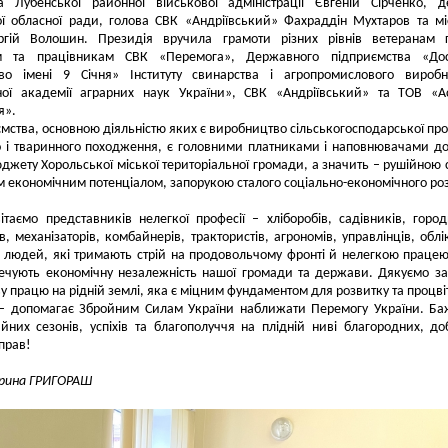
а Лубенської районної військової адміністрації Євгеній Сірченко, д
ої обласної ради, голова СВК «Андріївський» Фахраддін Мухтаров та м
ргій Волошин. Президія вручила грамоти різних рівнів ветеранам г
м та працівникам СВК «Перемога», Державного підприємства «Дос
тво імені 9 Січня» Інституту свинарства і агропромислового вироб
ної академії аграрних наук України», СВК «Андріївський» та ТОВ «А
я».
мства, основною діяльністю яких є виробництво сільськогосподарської про
 і тваринного походження, є головними платниками і наповнювачами до
джету Хорольської міської територіальної громади, а значить – рушійною
м економічним потенціалом, запорукою сталого соціально-економічного ро
таємо представників нелегкої професії – хліборобів, садівників, город
в, механізаторів, комбайнерів, трактористів, агрономів, управлінців, облі
х людей, які тримають стрій на продовольчому фронті й нелегкою працею
печують економічну незалежність нашої громади та держави. Дякуємо з
у працю на рідній землі, яка є міцним фундаментом для розвитку та процві
 – допомагає Збройним Силам України наближати Перемогу України. Б
них сезонів, успіхів та благополуччя на плідній ниві благородних, до
прав!
Ірина ГРИГОРАШ