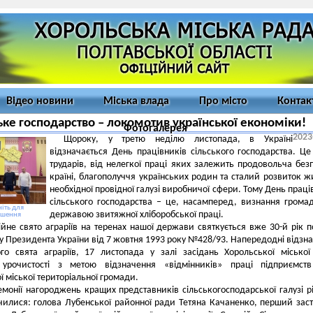
Відео новини
Міська влада
Про місто
Контак
ьке господарство – локомотив української економіки!
Фотогалерея
2023
Щороку, у третю неділю листопада, в Україні
відзначається День працівників сільського господарства. Це
трударів, від нелегкої праці яких залежить продовольча без
країні, благополуччя українських родин та сталий розвиток ж
необхідної провідної галузі виробничої сфери. Тому День праці
сільського господарства – це, насамперед, визнання грома
іть для
державою звитяжної хліборобської праці.
ьшення
йне свято аграріїв на теренах нашої держави святкується вже 30-й рік п
зу Президента України від 7 жовтня 1993 року №428/93. Напередодні відзн
ого свята аграріїв, 17 листопада у залі засідань Хорольської місько
 урочистості з метою відзначення «відмінників» праці підприємст
ї міської територіальної громади.
монії нагороджень кращих представників сільськогосподарської галузі р
илися: голова Лубенської районної ради Тетяна Качаненко, перший зас