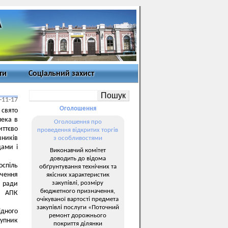
ти
Соціальний захист
-11-17
Оголошення
 свято
пека в
Оголошення про
иттєво
проведення відкритих торгів
вників
з особливостями
дами і
Виконавчий комітет
доводить до відома
оспіль
обґрунтування технічних та
ачення
якісних характеристик
закупівлі, розміру
ї ради
бюджетного призначення,
в АПК
очікуваної вартості предмета
закупівлі послуги «Поточний
ідного
ремонт дорожнього
тупник
покриття ділянки