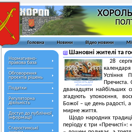
Головна
Новини
Відео новини
Мі
Шановні жителі та го
Нормативно-
28 серп
правова база
календаря
Обговорення
Успіння 
проєктів рішень
Пречиста. 
натисніть для
збільшення
Податки
дванадцяти найбільших св
згадують упокоєння, во
Регуляторна
діяльність
Божої – це день радості, а
мирне життя.
Доступ до публічної
інформації
Щодо народних традицій
періоду є три «Пречисті»:
Старостинські