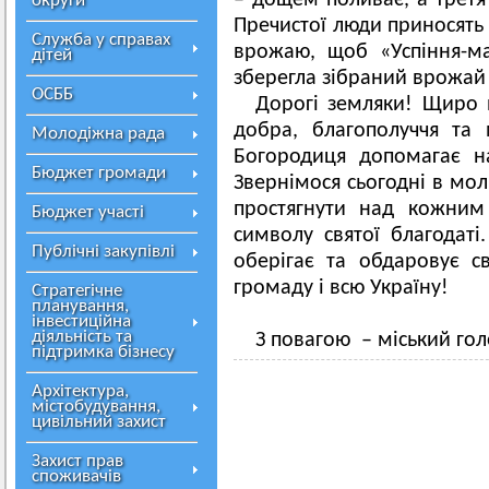
– дощем поливає, а третя
округи
Пречистої люди приносять 
Служба у справах
врожаю, щоб «Успіння-ма
дітей
зберегла зібраний врожай 
ОСББ
Дорогі земляки! Щиро 
добра, благополуччя та 
Молодіжна рада
Богородиця допомагає н
Бюджет громади
Звернімося сьогодні в мо
простягнути над кожним 
Бюджет участі
символу святої благодат
Публічні закупівлі
оберігає та обдаровує 
громаду і всю Україну!
Стратегічне
планування,
інвестиційна
діяльність та
З повагою – міський г
підтримка бізнесу
Архітектура,
містобудування,
цивільний захист
Захист прав
споживачів