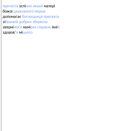
пречиста
успі
ння
нехай
матері
божої
церковного
перша
допомагає
богородиця
пресвята
зі
браний
добрих
зберегла
зверні
мося
намі
рах
справах
їхні
й
здоров’
я
мі
цного