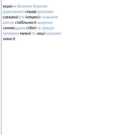
украї
ни
безпеки
березня
державного
справі
держави
суверені
тету
інтересі
в
кожному
дякую
стабільності
щоденну
самові
ддану
стійкі
сть
працю
запорука
мужні
сть
наці
ональних
захисті