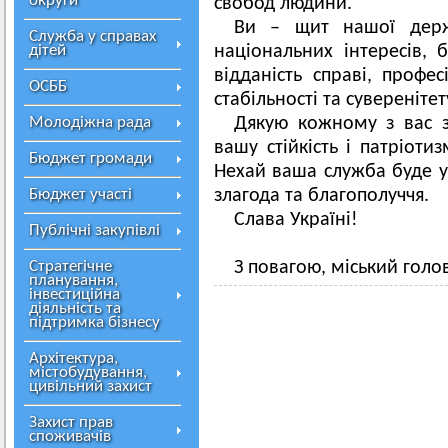
округи
свобод людини.
Ви – щит нашої держа
Служба у справах
дітей
національних інтересів,
відданість справі, профе
ОСББ
стабільності та суверенітет
Молодіжна рада
Дякую кожному з вас 
вашу стійкість і патріоти
Бюджет громади
Нехай ваша служба буде у
Бюджет участі
злагода та благополуччя.
Слава Україні!
Публічні закупівлі
Стратегічне
З повагою, міський гол
планування,
інвестиційна
діяльність та
підтримка бізнесу
Архітектура,
містобудування,
цивільний захист
Захист прав
споживачів