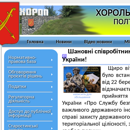
Головна
Новини
Відео новини
Мі
Шановні співробітни
Нормативно-
України!
правова база
Щиро ві
Обговорення
було вста
проєктів рішень
від 22 бер
Податки
відзначаєт
натисніть для
прийняття
Регуляторна
збільшення
діяльність
України «Про Службу безп
важливого державного інст
Доступ до публічної
інформації
справі захисту державного
територіальної цілісності,
Старостинські