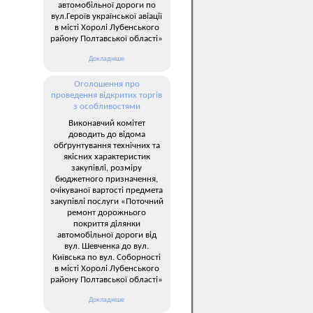
автомобільної дороги по
вул.Героїв української авіації
в місті Хоролі Лубенського
району Полтавської області»
Докладніше
Оголошення про
проведення відкритих торгів
з особливостями
Виконавчий комітет
доводить до відома
обґрунтування технічних та
якісних характеристик
закупівлі, розміру
бюджетного призначення,
очікуваної вартості предмета
закупівлі послуги «Поточний
ремонт дорожнього
покриття ділянки
автомобільної дороги від
вул. Шевченка до вул.
Київська по вул. Соборності
в місті Хоролі Лубенського
району Полтавської області»
Докладніше