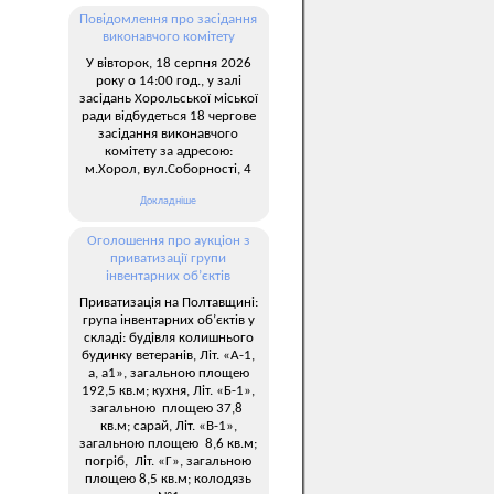
Повідомлення про засідання
виконавчого комітету
У вівторок, 18 серпня 2026
року о 14:00 год., у залі
засідань Хорольської міської
ради відбудеться 18 чергове
засідання виконавчого
комітету за адресою:
м.Хорол, вул.Соборності, 4
Докладніше
Оголошення про аукціон з
приватизації групи
інвентарних об’єктів
Приватизація на Полтавщині:
група інвентарних об’єктів у
складі: будівля колишнього
будинку ветеранів, Літ. «А-1,
а, а1», загальною площею
192,5 кв.м; кухня, Літ. «Б-1»,
загальною площею 37,8
кв.м; сарай, Літ. «В-1»,
загальною площею 8,6 кв.м;
погріб, Літ. «Г», загальною
площею 8,5 кв.м; колодязь