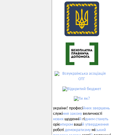
україни! професі
йних
звершень
служі
ння
закону
величності
нових
щоденні
й
гі
дним
стануть
оріє
нтиром
ваші
й
утвердження
роботі
демократизму
мі
ський