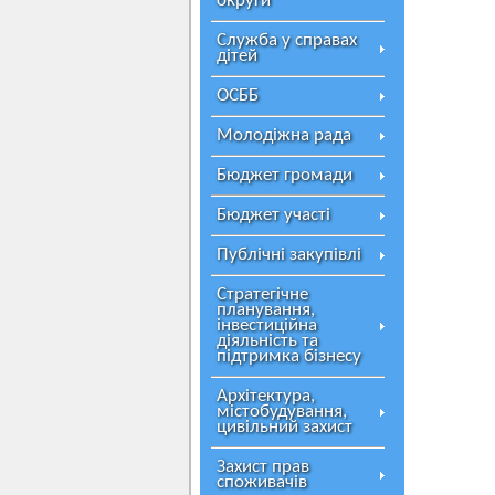
округи
Служба у справах
дітей
ОСББ
Молодіжна рада
Бюджет громади
Бюджет участі
Публічні закупівлі
Стратегічне
планування,
інвестиційна
діяльність та
підтримка бізнесу
Архітектура,
містобудування,
цивільний захист
Захист прав
споживачів