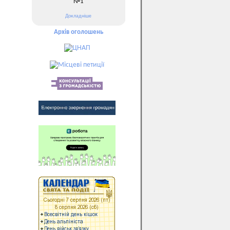
№1
Докладніше
Архів оголошень