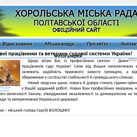
Відео новини
Міська влада
Про місто
Контак
ні працівники та ветерани судової системи України!
Фотогалерея
2022
Щиро вітаю Вас із професійним святом – Днем
працівників суду України! Саме від Ваших наполегливих 
залежить надійність правового захисту громадян, а від
збереження у суспільстві стабільності й громадського спокою.
Нехай людська шана, повага й довіра стануть гідним оріє
іть для
у Вашій щоденній роботі. Нових Вам професійних звершень н
ьшення
ого величності Закону, утвердження незалежності та демократизму на т
ади та непереможної Української держави!
ою – міський голова Сергій ВОЛОШИН!