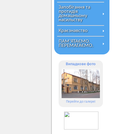
Запобігання та
протидія
домашньому
насильству
Краєзнавство
ПАМ’ЯТАЄМО.
ПЕРЕМАГАЄМО.
Випадкове фото
Перейти до галереї