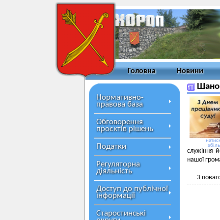
Головна
Новини
Шанов
Нормативно-
правова база
Обговорення
проєктів рішень
натисн
Податки
збіл
служіння й
нашої гром
Регуляторна
діяльність
З поваг
Доступ до публічної
інформації
Старостинські