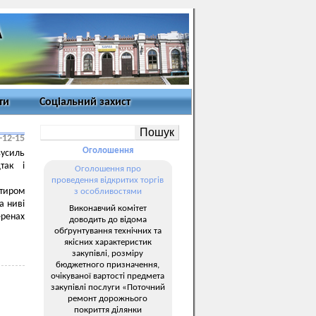
ти
Соціальний захист
-12-15
Оголошення
зусиль
так і
Оголошення про
проведення відкритих торгів
нтиром
з особливостями
а ниві
Виконавчий комітет
еренах
доводить до відома
обґрунтування технічних та
якісних характеристик
закупівлі, розміру
бюджетного призначення,
очікуваної вартості предмета
закупівлі послуги «Поточний
ремонт дорожнього
покриття ділянки