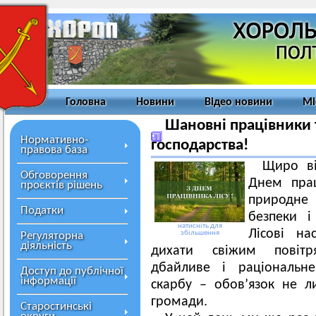
Головна
Новини
Відео новини
Мі
Шановні працівники 
Нормативно-
господарства!
правова база
Щиро ві
Обговорення
Днем прац
проєктів рішень
природне 
Податки
безпеки і
натисніть для
Лісові н
збільшення
Регуляторна
діяльність
дихати свіжим повітр
дбайливе і раціональне
Доступ до публічної
інформації
скарбу – обов’язок не л
громади.
Старостинські