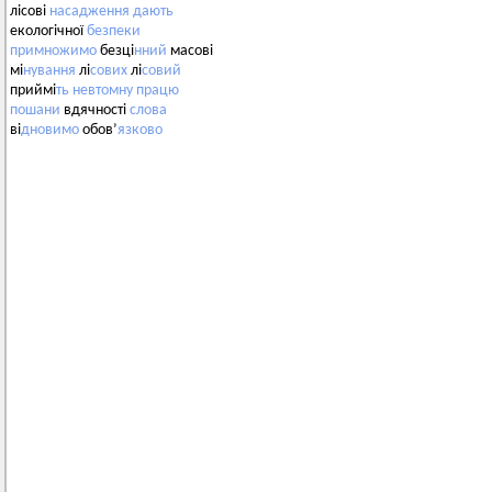
лісові
насадження
дають
екологічної
безпеки
примножимо
безці
нний
масові
мі
нування
лі
сових
лі
совий
приймі
ть
невтомну
працю
пошани
вдячності
слова
ві
дновимо
обов’
язково