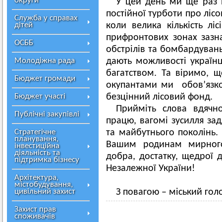
округи
У цей день ми ще раз п
постійної турботи про ліс
Служба у справах
дітей
коли велика кількість лі
прифронтових зонах заз
ОСББ
обстрілів та бомбардувань
Молодіжна рада
дають можливості україн
багатством. Та віримо, 
Бюджет громади
окупантами ми обов’язк
Бюджет участі
безцінний лісовий фонд.
Прийміть слова вдячн
Публічні закупівлі
працю, вагомі зусилля за
Стратегічне
та майбутнього поколінь.
планування,
Вашим родинам мирного 
інвестиційна
діяльність та
добра, достатку, щедрої 
підтримка бізнесу
Незалежної України!
Архітектура,
містобудування,
цивільний захист
З повагою – міський го
Захист прав
споживачів