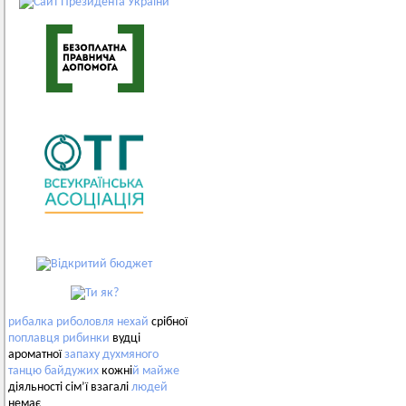
рибалка
риболовля
нехай
срібної
поплавця
рибинки
вудці
ароматної
запаху
духмяного
танцю
байдужих
кожні
й
майже
діяльності сім’ї взагалі
людей
немає