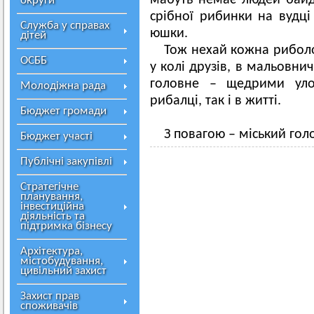
мабуть немає людей байд
округи
срібної рибинки на вудці
Служба у справах
юшки.
дітей
Тож нехай кожна риболо
ОСББ
у колі друзів, в мальовни
головне – щедрими уло
Молодіжна рада
рибалці, так і в житті.
Бюджет громади
З повагою – міський го
Бюджет участі
Публічні закупівлі
Стратегічне
планування,
інвестиційна
діяльність та
підтримка бізнесу
Архітектура,
містобудування,
цивільний захист
Захист прав
споживачів