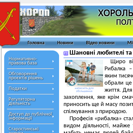
Головна
Новини
Відео новини
Мі
Шановні любителі та
Нормативно-
Щиро ві
правова база
Рибалка –
Обговорення
яким тисяч
проєктів рішень
обрали це 
Податки
натисніть для
життя. Для
збільшення
захоплення, яке крім сма
Регуляторна
діяльність
приносить ще й масу позит
спілкування з природою.
Доступ до публічної
інформації
Професія «рибалка» ста
видом діяльності, майже у
Старостинські