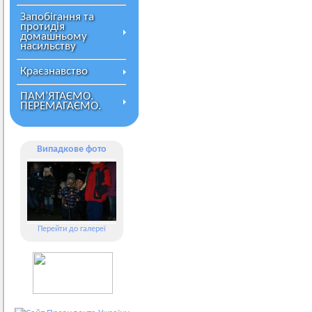
Запобігання та
протидія
домашньому
насильству
Краєзнавство
ПАМ’ЯТАЄМО.
ПЕРЕМАГАЄМО.
Випадкове фото
Перейти до галереї