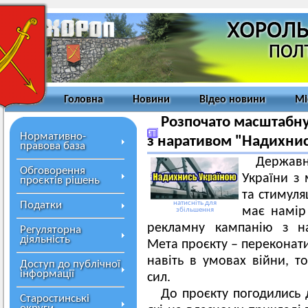
Головна
Новини
Відео новини
Мі
Розпочато масштабну
Нормативно-
з наративом "Надихнис
правова база
Держав
Обговорення
України з 
проєктів рішень
та стимуля
Податки
натисніть для
має намір
збільшення
рекламну кампанію з на
Регуляторна
діяльність
Мета проєкту – переконати
навіть в умовах війни, 
Доступ до публічної
інформації
сил.
До проєкту погодились 
Старостинські