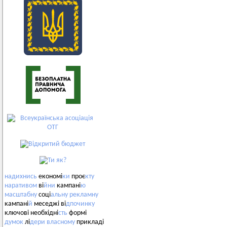
надихнись
економі
ки
проє
кту
наративом
ві
йни
кампані
ю
масштабну
соці
альну
рекламну
кампані
й
меседжі ві
дпочинку
ключові необхідні
сть
формі
думок
лі
дери
власному
прикладі