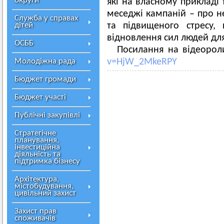
округи
які на власному прикладі 
меседжі кампаній – про не
Служба у справах
дітей
та підвищеного стресу,
відновлення сил людей дл
ОСББ
Посилання на відеорол
Молодіжна рада
v=HjW_2MkeRPY
Бюджет громади
Бюджет участі
Публічні закупівлі
Стратегічне
планування,
інвестиційна
діяльність та
підтримка бізнесу
Архітектура,
містобудування,
цивільний захист
Захист прав
споживачів