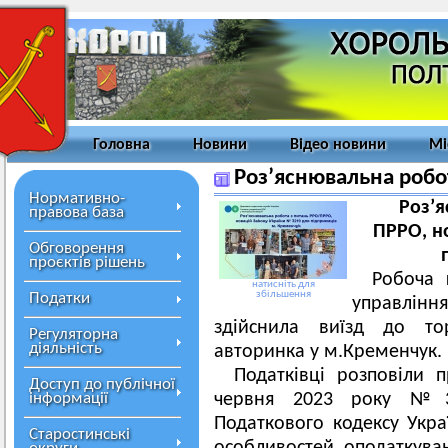
Головна
Новини
Відео новини
Мі
Роз’яснювальна робо
Нормативно-
Роз’я
правова база
ПРРО, н
Обговорення
проєктів рішень
Робоча 
натисніть для
збільшення
Податки
управлін
здійснила виїзд до тор
Регуляторна
діяльність
авторинка у м.Кременчук.
Податківці розповіли 
Доступ до публічної
інформації
червня 2023 року №3
Податкового кодексу Укра
Старостинські