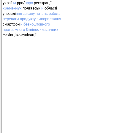
украї
ни
рро/
прро
реєстрації
кременчук
полтавські
й
області
управлі
ння
закону
питань
робота
переваги
продукту
використання
смартфоні
»
безкоштовного
програмного
&minus
класичних
фахівці комунікації