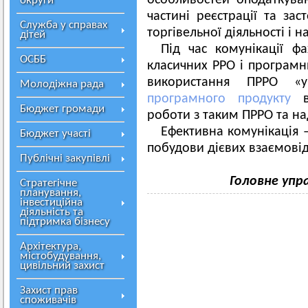
особливостей оподаткуван
округи
частині реєстрації та за
Служба у справах
торгівельної діяльності і н
дітей
Під час комунікації фа
ОСББ
класичних РРО і програмн
використання ПРРО 
Молодіжна рада
програмного продукту
ві
Бюджет громади
роботи з таким ПРРО та на
Ефективна комунікація –
Бюджет участі
побудови дієвих взаємові
Публічні закупівлі
Головне упр
Стратегічне
планування,
інвестиційна
діяльність та
підтримка бізнесу
Архітектура,
містобудування,
цивільний захист
Захист прав
споживачів