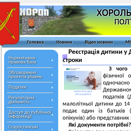
Головна
Новини
Відео новини
Мі
Реєстрація дитини у
Нормативно-
строки
правова база
З чого
Обговорення
фізичної
проєктів рішень
одночасн
Податки
Державному
натисніть для
збільшення
податків 
Регуляторна
діяльність
малолітньої дитини до 14
подає один із батьків (
Доступ до публічної
інформації
опікунів) або представник 
Які документи потрібні?
Старостинські