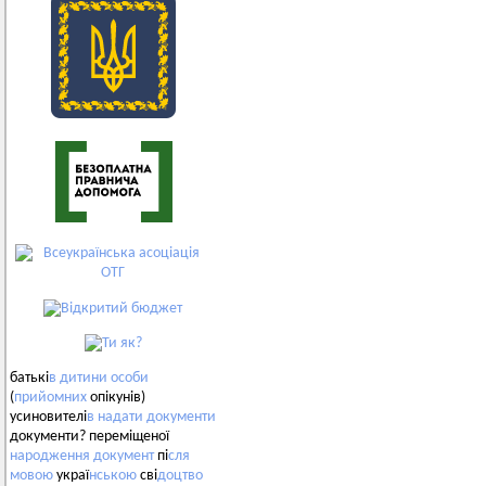
батькі
в
дитини
особи
(
прийомних
опікунів)
усиновителі
в
надати
документи
документи? переміщеної
народження
документ
пі
сля
мовою
украї
нською
сві
доцтво