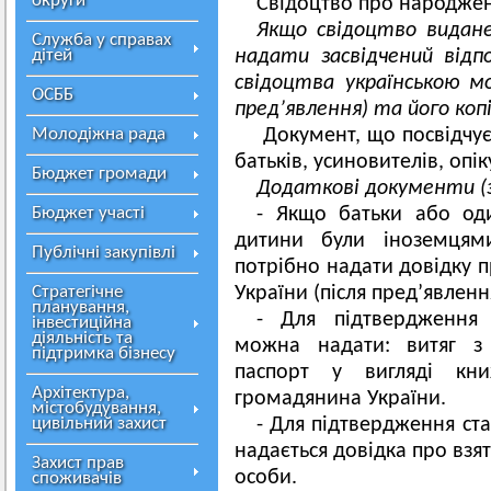
округи
Свідоцтво про народжен
Якщо свідоцтво видане
Служба у справах
дітей
надати засвідчений відп
свідоцтва українською м
ОСББ
пред’явлення) та його коп
Молодіжна рада
Документ, що посвідчує
батьків, усиновителів, опік
Бюджет громади
Додаткові документи (з
Бюджет участі
- Якщо батьки або од
дитини були іноземцям
Публічні закупівлі
потрібно надати довідку 
Стратегічне
України (після пред’явленн
планування,
- Для підтвердження 
інвестиційна
діяльність та
можна надати: витяг з 
підтримка бізнесу
паспорт у вигляді кн
Архітектура,
громадянина України.
містобудування,
цивільний захист
- Для підтвердження ст
надається довідка про взя
Захист прав
особи.
споживачів