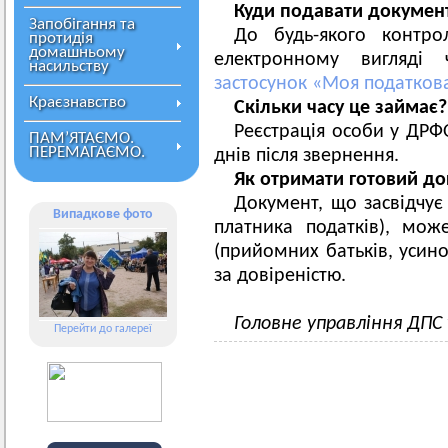
Куди подавати докумен
Запобігання та
До будь-якого контр
протидія
домашньому
електронному вигляді
насильству
застосунок «Моя податков
Краєзнавство
Скільки часу це займає?
Реєстрація особи у ДРФ
ПАМ’ЯТАЄМО.
ПЕРЕМАГАЄМО.
днів після звернення.
Як отримати готовий д
Документ, що засвідчує
Випадкове фото
платника податків), мо
(прийомних батьків, усино
за довіреністю.
Головне управління ДПС
Перейти до галереї