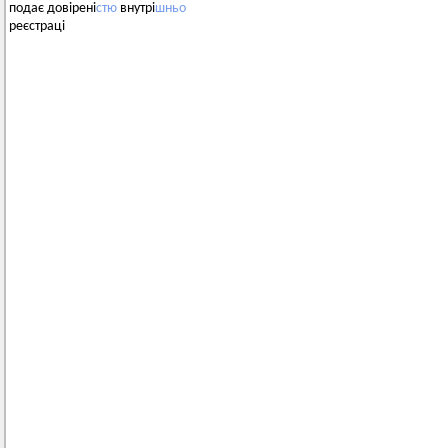
подає довірені
стю
внутрі
шньо
реєстраці