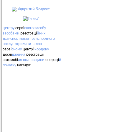
центру
серві
сного
засобу
засобами
реєстраці
йних
транспортними
транспортного
послуг
отримати
талон
серві
сному
центрі
кордону
дослі
дження
реєстрації
автомобі
ля
полтавщини
операці
й
початку
нагадує