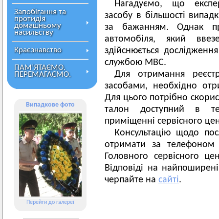
Нагадуємо, що експе
Запобігання та
засобу в більшості випадк
протидія
домашньому
за бажанням. Однак пр
насильству
автомобіля, який ввез
Краєзнавство
здійснюється дослідженн
службою МВС.
ПАМ’ЯТАЄМО.
Для отримання реєстр
ПЕРЕМАГАЄМО.
засобами, необхідно отр
Для цього потрібно скори
Випадкове фото
талон доступний в те
приміщенні сервісного це
Консультацію щодо по
отримати за телефоном 
Головного сервісного ц
Відповіді на найпоширен
черпайте на
сайті
.
Перейти до галереї