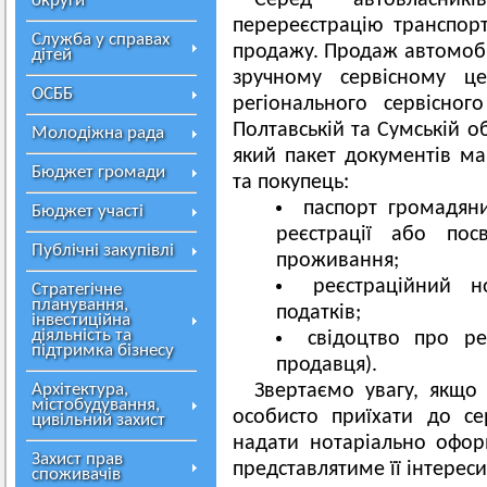
Серед автовласник
округи
перереєстрацію транспорт
Служба у справах
продажу. Продаж автомобі
дітей
зручному сервісному це
ОСББ
регіонального сервісно
Полтавській та Сумській о
Молодіжна рада
який пакет документів ма
Бюджет громади
та покупець:
паспорт громадяни
Бюджет участі
реєстрації або пос
Публічні закупівлі
проживання;
реєстраційний н
Стратегічне
планування,
податків;
інвестиційна
діяльність та
свідоцтво про ре
підтримка бізнесу
продавця).
Архітектура,
Звертаємо увагу, якщо
містобудування,
особисто приїхати до с
цивільний захист
надати нотаріально оформ
Захист прав
представлятиме її інтерес
споживачів