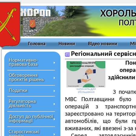
Головна
Новини
Відео новини
Мі
Регіональний сервіс
Нормативно-
По
правова база
опера
Обговорення
здійснили
проєктів рішень
натисніть для
Податки
З почат
збільшення
МВС Полтавщини було п
Регуляторна
діяльність
операцій з транспор
зареєстровано на територі
Доступ до публічної
інформації
автомобілів, що були п
вживаних, які ввезені з-за
Старостинські