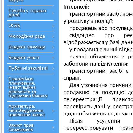
транспортний засіб а
округи
Інтерполі;
Служба у справах
транспортний засіб, но
дітей
у розшуку в поліції;
ОСББ
продавець або покупець 
свідоцтво про реєс
Молодіжна рада
відображається у базі дани
Бюджет громади
у продавця є чинні відк
наявні обтяження в ре
Бюджет участі
заборони на відчуження;
Публічні закупівлі
транспортний засіб є
справі.
Стратегічне
планування,
Для уточнення причини
інвестиційна
діяльність та
продавцю та покупцю до
підтримка бізнесу
перереєстрації транс
Архітектура,
перевірить дані у реєстр
містобудування,
щодо обмежень та до якого
цивільний захист
Після усунення 
Захист прав
перереєстровувати тр
споживачів