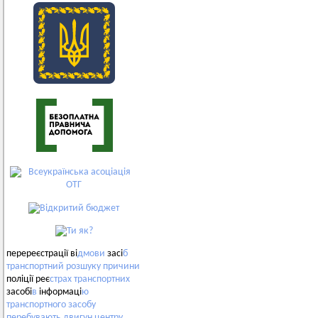
перереєстрації ві
дмови
засі
б
транспортний
розшуку
причини
поліції реє
страх
транспортних
засобі
в
інформаці
ю
транспортного
засобу
перебувають
двигун
центру