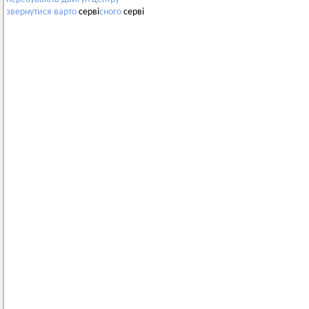
звернутися
варто
серві
сного
серві