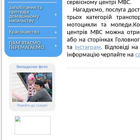
сервісному центрі МВС.
Запобігання та
Нагадуємо, послуга дост
протидія
домашньому
трьох категорій транспор
насильству
мотоцикли та мопеди.Ко
Краєзнавство
центрів МВС можна отрим
або на сторінках Головно
ПАМ’ЯТАЄМО.
та
Інстаграм
. Відповіді н
ПЕРЕМАГАЄМО.
інформацію черпайте на
с
Випадкове фото
Перейти до галереї