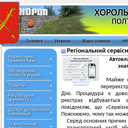
Головна
Новини
Відео новини
Мі
Регіональний сервіс
Нормативно-
Автовл
правова база
зна
Обговорення
проєктів рішень
Майже п
натисніть для
Податки
збільшення
перереєст
Дію. Процедура є дово
Регуляторна
діяльність
реєстрах відбувається 
повідомляє, що «Сервіс
Доступ до публічної
інформації
Пояснюємо, чому так може 
Серед основних причин в
Старостинські