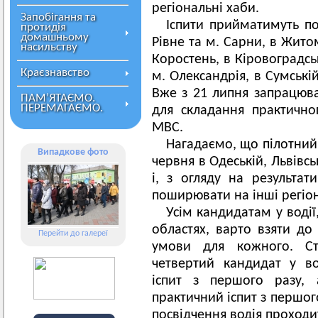
регіональні хаби.
Запобігання та
Іспити прийматимуть по
протидія
домашньому
Рівне та м. Сарни, в Жито
насильству
Коростень, в Кіровоградсь
Краєзнавство
м. Олександрія, в Сумські
Вже з 21 липня запрацюва
ПАМ’ЯТАЄМО.
ПЕРЕМАГАЄМО.
для складання практично
МВС.
Нагадаємо, що пілотний 
Випадкове фото
червня в Одеській, Львівсь
і, з огляду на результа
поширювати на інші регіо
Усім кандидатам у водії
областях, варто взяти до
Перейти до галереї
умови для кожного. Ст
четвертий кандидат у во
іспит з першого разу, 
практичний іспит з першог
посвідчення водія проходит