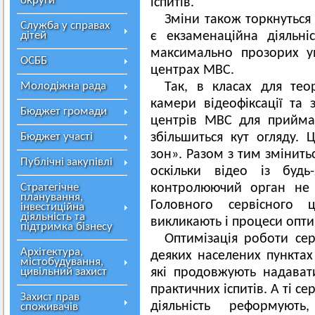
округи
іспитів.
Зміни також торкнуться 
Служба у справах
дітей
є екзаменаційна діяльні
максимально прозорих ум
ОСББ
центрах МВС.
Молодіжна рада
Так, в класах для тео
камери відеофіксації та з
Бюджет громади
центрів МВС для прийман
Бюджет участі
збільшиться кут огляду. 
зон». Разом з тим змінить
Публічні закупівлі
оскільки відео із будь
Стратегічне
контролюючий орган не т
планування,
Головного сервісного 
інвестиційна
діяльність та
викликають і процеси оптим
підтримка бізнесу
Оптимізація роботи се
Архітектура,
деяких населених пунктах
містобудування,
цивільний захист
які продовжують надавати
практичних іспитів. А ті с
Захист прав
діяльність реформують
споживачів