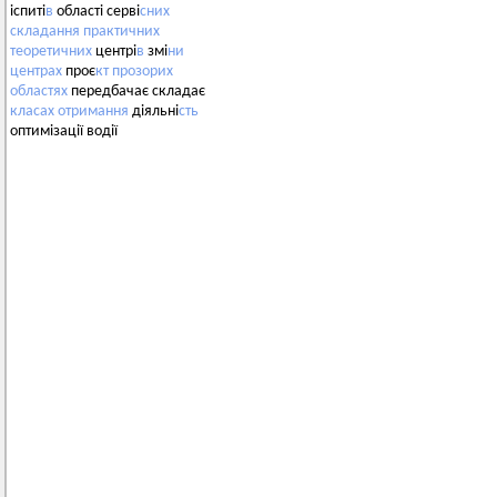
іспиті
в
області серві
сних
складання
практичних
теоретичних
центрі
в
змі
ни
центрах
проє
кт
прозорих
областях
передбачає складає
класах
отримання
діяльні
сть
оптимізації водії