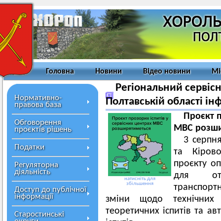
Головна
Новини
Відео новини
Мі
Регіональний сервіс
Нормативно-
Полтавській області ін
правова база
Проєкт п
Обговорення
МВС розши
проєктів рішень
3 серпн
Податки
та Кірово
проєкту оп
Регуляторна
діяльність
для от
натисніть для
збільшення
транспор
Доступ до публічної
інформації
зміни щодо технічних
теоретичних іспитів та ав
Старостинські