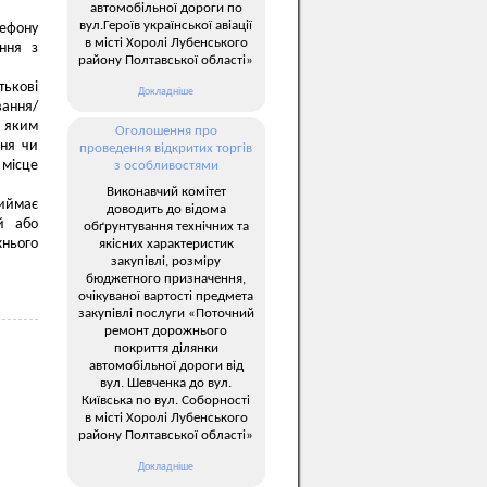
автомобільної дороги по
вул.Героїв української авіації
лефону
в місті Хоролі Лубенського
ання з
району Полтавської області»
ькові
Докладніше
ання/
з яким
Оголошення про
ння чи
проведення відкритих торгів
місце
з особливостями
Виконавчий комітет
риймає
доводить до відома
й або
обґрунтування технічних та
хнього
якісних характеристик
закупівлі, розміру
бюджетного призначення,
очікуваної вартості предмета
закупівлі послуги «Поточний
ремонт дорожнього
покриття ділянки
автомобільної дороги від
вул. Шевченка до вул.
Київська по вул. Соборності
в місті Хоролі Лубенського
району Полтавської області»
Докладніше