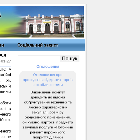
ти
Соціальний захист
ося
-01-27
Оголошення
ДПС у
аційні
Оголошення про
проведення відкритих торгів
». Як
з особливостями
вській
якими
Виконавчий комітет
доводить до відома
обґрунтування технічних та
роботи
якісних характеристик
сті в
закупівлі, розміру
нного
бюджетного призначення,
10 шт.
очікуваної вартості предмета
закупівлі послуги «Поточний
овного
ремонт дорожнього
ьс» не
покриття ділянки