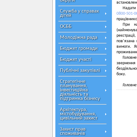
округи
встановлен
Надати 
Служба у справах
0800-501-0
дітей
працівнико
При на
ОСББ
(найменув
реєстрації
Молодіжна рада
пов’язана 
вимоги. Я
Бюджет громади
проживання
Головне
Бюджет участі
звернення
бездіяльно
Публічні закупівлі
боку.
Стратегічне
Головне
планування,
інвестиційна
діяльність та
підтримка бізнесу
Архітектура,
містобудування,
цивільний захист
Захист прав
споживачів