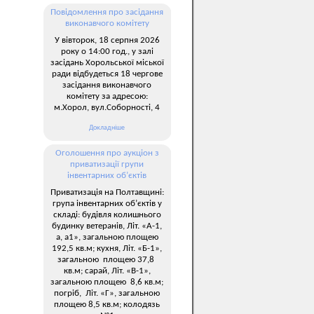
Повідомлення про засідання
виконавчого комітету
У вівторок, 18 серпня 2026
року о 14:00 год., у залі
засідань Хорольської міської
ради відбудеться 18 чергове
засідання виконавчого
комітету за адресою:
м.Хорол, вул.Соборності, 4
Докладніше
Оголошення про аукціон з
приватизації групи
інвентарних об’єктів
Приватизація на Полтавщині:
група інвентарних об’єктів у
складі: будівля колишнього
будинку ветеранів, Літ. «А-1,
а, а1», загальною площею
192,5 кв.м; кухня, Літ. «Б-1»,
загальною площею 37,8
кв.м; сарай, Літ. «В-1»,
загальною площею 8,6 кв.м;
погріб, Літ. «Г», загальною
площею 8,5 кв.м; колодязь