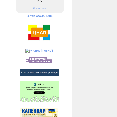
№1
Докладніше
Архів оголошень