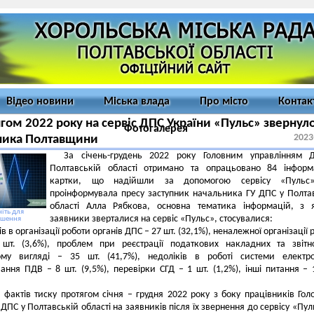
Відео новини
Міська влада
Про місто
Контак
гом 2022 року на сервіс ДПС України «Пульс» звернул
Фотогалерея
2023
ника Полтавщини
За січень-грудень 2022 року Головним управлінням 
Полтавській області отримано та опрацьовано 84 інформ
картки, що надійшли за допомогою сервісу «Пульс
проінформувала пресу заступник начальника ГУ ДПС у Полта
області Алла Рябкова, основна тематика інформацій, з 
іть для
заявники зверталися на сервіс «Пульс», стосувалися:
ьшення
ів в організації роботи органів ДПС – 27 шт. (32,1%), неналежної організації 
т. (3,6%), проблем при реєстрації податкових накладних та звітно
ому вигляді – 35 шт. (41,7%), недоліків в роботі системи електро
вання ПДВ – 8 шт. (9,5%), перевірки СГД – 1 шт. (1,2%), інші питання – 
фактів тиску протягом січня – грудня 2022 року з боку працівників Гол
 ДПС у Полтавській області на заявників після їх звернення до сервісу «Пул