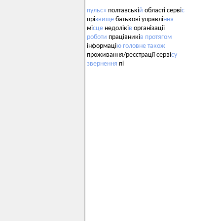
пульс»
полтавські
й
області серві
с
прі
звище
батькові управлі
ння
мі
сце
недолікі
в
організації
роботи
працівникі
в
протягом
інформаці
ю
головне
також
проживання/реєстрації серві
су
звернення
пі