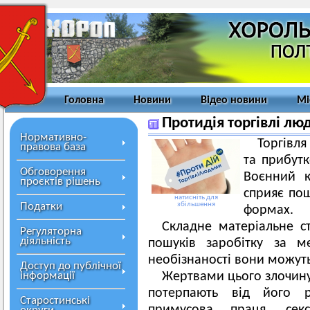
Головна
Новини
Відео новини
Мі
Протидія торгівлі лю
Нормативно-
Торгівл
правова база
та прибутк
Обговорення
Воєнний к
проєктів рішень
сприяє пош
натисніть для
Податки
збільшення
формах.
Складне матеріальне с
Регуляторна
діяльність
пошуків заробітку за м
необізнаності вони можуть
Доступ до публічної
інформації
Жертвами цього злочину ст
потерпають від його р
Старостинські