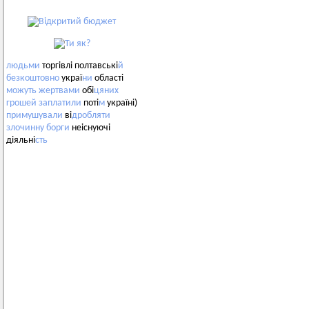
людьми
торгівлі полтавські
й
безкоштовно
украї
ни
області
можуть
жертвами
обі
цяних
грошей
заплатили
поті
м
україні)
примушували
ві
дробляти
злочинну
борги
неіснуючі
діяльні
сть