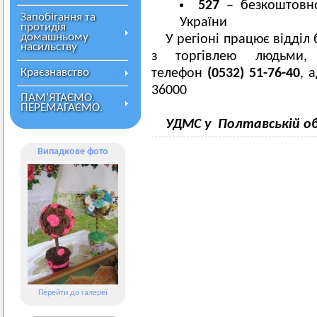
527
– безкоштовно
Запобігання та
України
протидія
домашньому
У регіоні працює відділ
насильству
з торгівлею людьми,
Краєзнавство
телефон
(0532) 51-76-40
, 
36000
ПАМ’ЯТАЄМО.
ПЕРЕМАГАЄМО.
УДМС у Полтавській о
Випадкове фото
Перейти до галереї