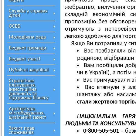
примусова праця, секс
округи
жебрацтво, вилучення орга
Служба у справах
складній економічній с
дітей
пропозицію без обговоре
ОСББ
отримують з неперевіре
легкою здобиччю для торг
Молодіжна рада
Якщо Ви потрапили у сит
Бюджет громади
Вас позбавляли віл
родиною, відібравши
Бюджет участі
Вам пообіцяли доб
Публічні закупівлі
чи в Україні), а поті
Вас примушували ві
Стратегічне
планування,
Вас втягнули у зл
інвестиційна
діяльність та
шантажу або насиль
підтримка бізнесу
стали жертвою торгі
Архітектура,
містобудування,
НАЦІОНАЛЬНА ГАРЯ
цивільний захист
ЛЮДЬМИ ТА КОНСУЛЬТУВА
Захист прав
0-800-505-501
– без
споживачів