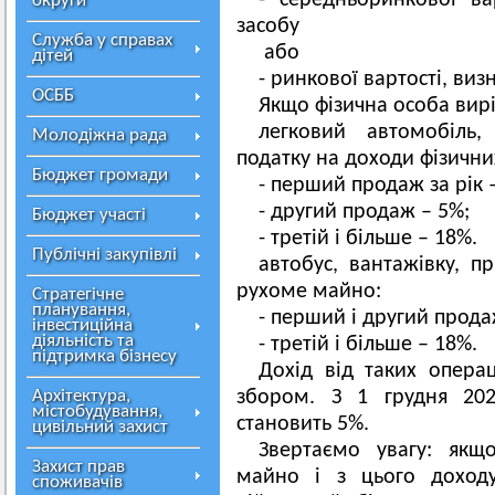
- середньоринкової ва
округи
засобу
Служба у справах
або
дітей
- ринкової вартості, виз
ОСББ
Якщо фізична особа вир
легковий автомобіль
Молодіжна рада
податку на доходи фізичних
Бюджет громади
- перший продаж за рік 
- другий продаж – 5%;
Бюджет участі
- третій і більше – 18%.
Публічні закупівлі
автобус, вантажівку, пр
рухоме майно:
Стратегічне
планування,
- перший і другий прода
інвестиційна
діяльність та
- третій і більше – 18%.
підтримка бізнесу
Дохід від таких опера
Архітектура,
збором. З 1 грудня 202
містобудування,
становить 5%.
цивільний захист
Звертаємо увагу: якщ
Захист прав
майно і з цього доход
споживачів