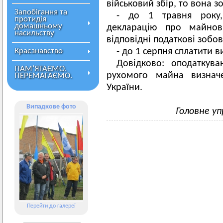
військовий збір, то вона з
Запобігання та
- до 1 травня року,
протидія
домашньому
декларацію про майнов
насильству
відповідні податкові зобов
Краєзнавство
- до 1 серпня сплатити в
Довідково: оподаткува
ПАМ’ЯТАЄМО.
рухомого майна визначе
ПЕРЕМАГАЄМО.
України.
Випадкове фото
Головне уп
Перейти до галереї