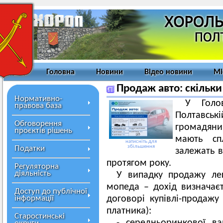
Головна
Новини
Відео новини
Мі
Продаж авто: скільки
Нормативно-
У Голо
правова база
Полтавсь
Обговорення
громадяни,
проєктів рішень
мають сп
натисніть для
збільшення
Податки
залежать в
протягом року.
Регуляторна
діяльність
У випадку продажу ле
мопеда – дохід визначаєт
Доступ до публічної
інформації
договорі купівлі-продажу
платника):
Старостинські