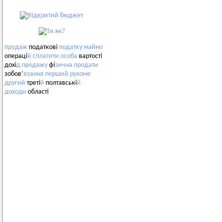
продаж
податкові
податку
майно
операці
й
сплатити
особа
вартості
дохі
д
продажу
фі
зична
продати
зобов’
язання
перший
рухоме
другий
треті
й
полтавські
й
доходи
області