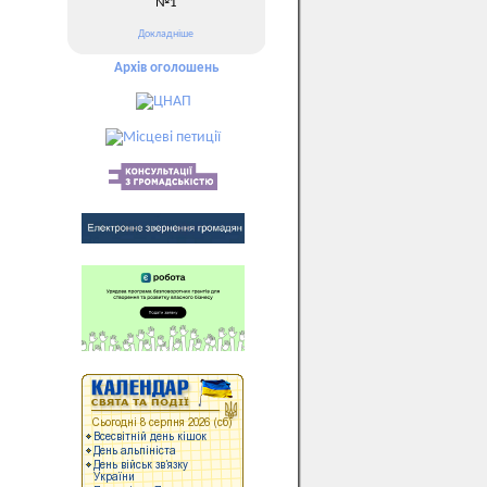
№1
Докладніше
Архів оголошень