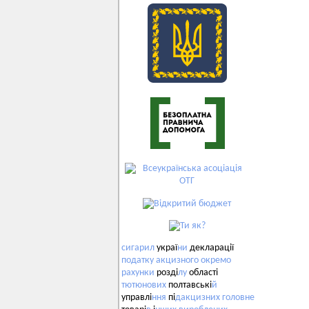
сигарил
украї
ни
декларації
податку
акцизного
окремо
рахунки
розді
лу
області
тютюнових
полтавські
й
управлі
ння
пі
дакцизних
головне