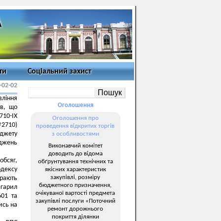
ти
Соціальний захист
-02-02
вління
Оголошення
ів, що
710-ІХ
Оголошення про
№2710)
проведення відкритих торгів
джету
з особливостями
оджень
Виконавчий комітет
доводить до відома
обсяг,
обґрунтування технічних та
одексу
якісних характеристик
закупівлі, розміру
ерають
бюджетного призначення,
гарил
очікуваної вартості предмета
601 та
закупівлі послуги «Поточний
ись на
ремонт дорожнього
покриття ділянки