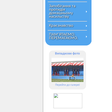
Запобігання та
протидія
домашньому
насильству
Краєзнавство
ПАМ’ЯТАЄМО.
ПЕРЕМАГАЄМО.
Випадкове фото
Перейти до галереї