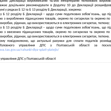
данні Декларації виробниками та/або імпортерами тютюнових виробі
важає доцільним рекомендувати в Додатку 10 до Декларації розшифро
ені у рядках Б 12 та Б 13 розділу Б Декларації, зокрема:
у Б 12 розділу Б Декларації – щодо суми податкових зобов’язань, що пі
ю з вироблених підакцизних товарів, окремо по сигарилах та окремо по
виробах, рідинах, що використовуються в електронних сигаретах, тютюну;
у Б 13 розділу Б Декларації – щодо суми податкових зобов’язань, що пі
ню з ввезених підакцизних товарів, окремо по сигарилах та окремо по
виробах, рідинах, що використовуються в електронних сигаретах, тютюну.
ому повідомляємо, що актуальні рахунки для сплати податків розміщ
 Головного управління ДПС у Полтавській області за посил
ava.tax.gov.ua/rahunki-dlya-splati-platejiv/
е управління ДПС у Полтавській області