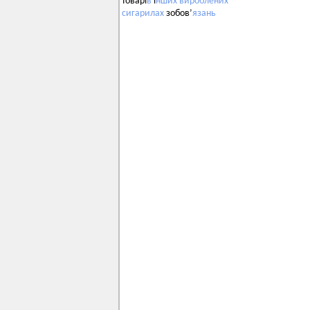
товарі
в
і
нших
вироблених
сигарилах
зобов’
язань