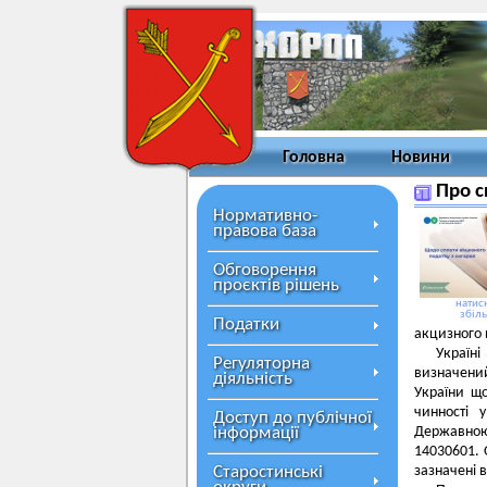
Головна
Новини
Про с
Нормативно-
правова база
Обговорення
проєктів рішень
натисн
збіл
Податки
акцизного 
Україн
Регуляторна
визначений
діяльність
України щ
чинності 
Доступ до публічної
інформації
Державною
14030601. 
Старостинські
зазначені 