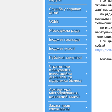
округи
При по
України в
Служба у справах
дані, навед
дітей
по рядк
нарахуванн
ОСББ
тютюнових 
по рядк
Молодіжна рада
нарахуван
тютюнових 
Бюджет громади
При ць
субсайті
Бюджет участі
https://polt
Публічні закупівлі
Головн
Стратегічне
планування,
інвестиційна
діяльність та
підтримка бізнесу
Архітектура,
містобудування,
цивільний захист
Захист прав
споживачів