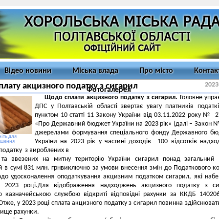
Відео новини
Міська влада
Про місто
Контак
2023
плату акцизного податку з сигарил
Фотогалерея
Щодо сплати акцизного податку з сигарил.
Головне упра
ДПС у Полтавській області звертає увагу платників податк
пунктом 10 статті 11 Закону України від 03.11.2022 року № 2
«Про Державний бюджет України на 2023 рік» (далі – Закон 
джерелами формування спеціального фонду Державного бю
іть для
України на 2023 рік у частині доходів 100 відсотків надх
ьшення
податку з вироблених в
і та ввезених на митну територію України сигарил понад загальний 
 в сумі 831 млн. грнвиключно за умови внесення змін до Податкового к
одо удосконалення оподаткування акцизним податком сигарил, які наб
у 2023 році.Для відображення надходжень акцизного податку з си
 казначейською службою відкриті відповідні рахунки за ККДБ 14020
Отже, у 2023 році сплата акцизного податку з сигарил повинна здійснюват
вище рахунки.