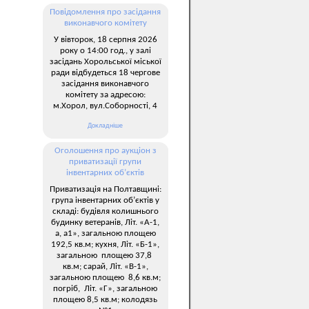
Повідомлення про засідання
виконавчого комітету
У вівторок, 18 серпня 2026
року о 14:00 год., у залі
засідань Хорольської міської
ради відбудеться 18 чергове
засідання виконавчого
комітету за адресою:
м.Хорол, вул.Соборності, 4
Докладніше
Оголошення про аукціон з
приватизації групи
інвентарних об’єктів
Приватизація на Полтавщині:
група інвентарних об’єктів у
складі: будівля колишнього
будинку ветеранів, Літ. «А-1,
а, а1», загальною площею
192,5 кв.м; кухня, Літ. «Б-1»,
загальною площею 37,8
кв.м; сарай, Літ. «В-1»,
загальною площею 8,6 кв.м;
погріб, Літ. «Г», загальною
площею 8,5 кв.м; колодязь