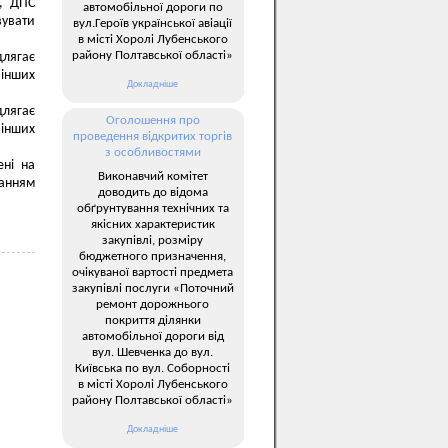
в, ДПС
автомобільної дороги по
вувати
вул.Героїв української авіації
в місті Хоролі Лубенського
району Полтавської області»
длягає
 інших
Докладніше
длягає
Оголошення про
 інших
проведення відкритих торгів
з особливостями
ені на
Виконавчий комітет
анням
доводить до відома
обґрунтування технічних та
якісних характеристик
закупівлі, розміру
бюджетного призначення,
очікуваної вартості предмета
закупівлі послуги «Поточний
ремонт дорожнього
покриття ділянки
автомобільної дороги від
вул. Шевченка до вул.
Київська по вул. Соборності
в місті Хоролі Лубенського
району Полтавської області»
Докладніше