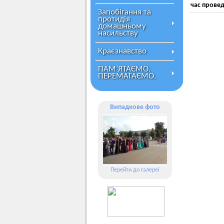
час провед
Запобігання та
протидія
домашньому
насильству
Краєзнавство
ПАМ’ЯТАЄМО.
ПЕРЕМАГАЄМО.
Випадкове фото
Перейти до галереї