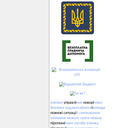
ялинки
управлі
ння
новорі
чних
безпеки
надзвичайних
гі
рлянди
пожежі ситуаці
й
святкування
хлопавок
можуть
свята
можна
піротехні
чних
засоби
ялинку