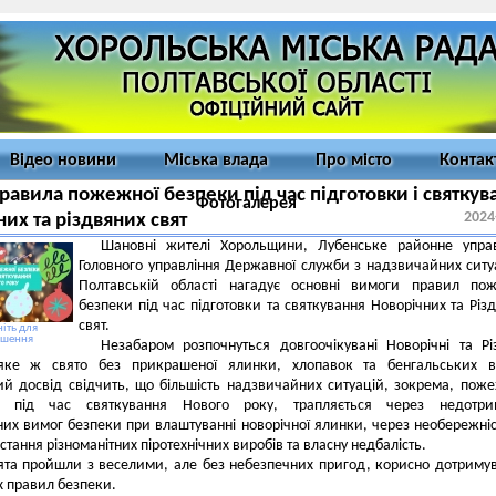
Відео новини
Міська влада
Про місто
Контак
равила пожежної безпеки під час підготовки і святкув
Фотогалерея
2024
них та різдвяних свят
Шановні жителі Хорольщини, Лубенське районне управ
Головного управління Державної служби з надзвичайних ситу
Полтавській області нагадує основні вимоги правил пож
безпеки під час підготовки та святкування Новорічних та Різ
свят.
іть для
ьшення
Незабаром розпочнуться довгоочікувані Новорічні та Рі
яке ж свято без прикрашеної ялинки, хлопавок та бенгальських во
ий досвід свідчить, що більшість надзвичайних ситуацій, зокрема, пож
ь під час святкування Нового року, трапляється через недотри
их вимог безпеки при влаштуванні новорічної ялинки, через необережніс
стання різноманітних піротехнічних виробів та власну недбалість.
та пройшли з веселими, але без небезпечних пригод, корисно дотриму
 правил безпеки.