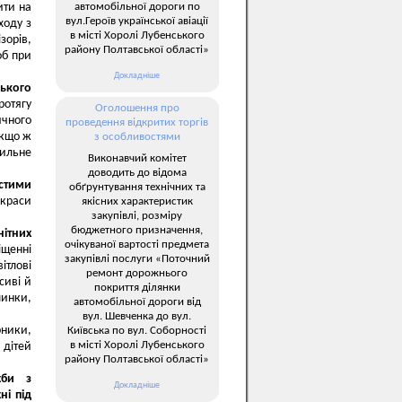
автомобільної дороги по
ити на
вул.Героїв української авіації
ходу з
в місті Хоролі Лубенського
зорів,
району Полтавської області»
об при
Докладніше
ького
ротягу
Оголошення про
ичного
проведення відкритих торгів
якщо ж
з особливостями
сильне
Виконавчий комітет
доводить до відома
истими
обґрунтування технічних та
краси
якісних характеристик
закупівлі, розміру
бюджетного призначення,
ітних
очікуваної вартості предмета
іщенні
закупівлі послуги «Поточний
ітлові
ремонт дорожнього
сиві й
покриття ділянки
линки,
автомобільної дороги від
вул. Шевченка до вул.
ники,
Київська по вул. Соборності
в місті Хоролі Лубенського
 дітей
району Полтавської області»
жби з
Докладніше
ні під