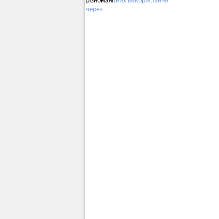
різномані
тних
використання
через