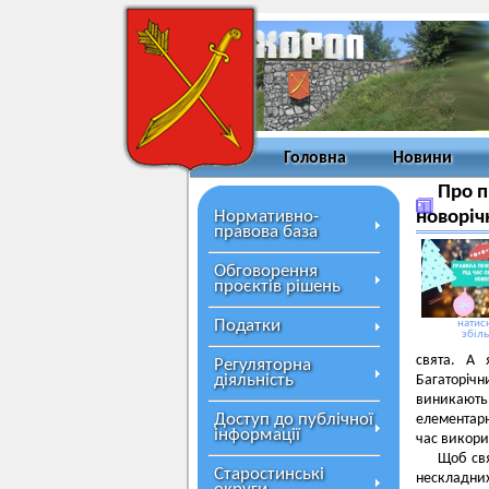
Головна
Новини
Про п
Нормативно-
новоріч
правова база
Обговорення
проєктів рішень
Податки
натисн
збіл
свята. А 
Регуляторна
діяльність
Багаторічн
виникают
Доступ до публічної
елементарн
інформації
час викори
Щоб свя
Старостинські
нескладних