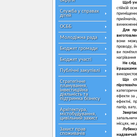
округи
Щоб ун
стійкій ос
Служба у справах
приміщення
дітей
приймачів,
виникненні
ОСББ
Для пр
виготовле
Молодіжна рада
вони можу
проводу, й
Бюджет громади
ви помітил
нагрівання 
Бюджет участі
Не слі
іграшкам
Публічні закупівлі
використов
Що сто
Стратегічне
піротехніч
планування,
інвестиційна
категоричн
діяльність та
ефекти за 
підтримка бізнесу
ефектні, п
папір, вату
Архітектура,
Зверта
містобудування,
цивільний захист
запальничк
місцях, не
Захист прав
Лубенс
споживачів
надзвичайн