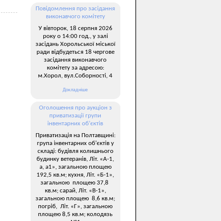
Повідомлення про засідання
виконавчого комітету
У вівторок, 18 серпня 2026
року о 14:00 год., у залі
засідань Хорольської міської
ради відбудеться 18 чергове
засідання виконавчого
комітету за адресою:
м.Хорол, вул.Соборності, 4
Докладніше
Оголошення про аукціон з
приватизації групи
інвентарних об’єктів
Приватизація на Полтавщині:
група інвентарних об’єктів у
складі: будівля колишнього
будинку ветеранів, Літ. «А-1,
а, а1», загальною площею
192,5 кв.м; кухня, Літ. «Б-1»,
загальною площею 37,8
кв.м; сарай, Літ. «В-1»,
загальною площею 8,6 кв.м;
погріб, Літ. «Г», загальною
площею 8,5 кв.м; колодязь