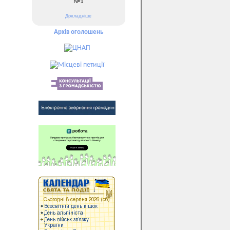
№1
Докладніше
Архів оголошень