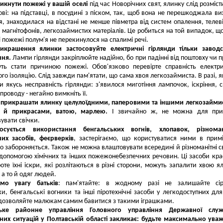
икнути пожежі у вашій оселі
під час Новорічних свят, ялинку слід розміст
нові: на підставці, в посудині з піском, так, щоб вона не перешкоджала ви
, знаходилася на відстані не менше півметра від систем опалення, телеві
 магнітофонів, легкозаймистих матеріалів. Це робиться на той випадок, щ
 пожежі полум'я не перекинулося на спалимі речі.
икрашення ялинки застосовуйте електричні гірлянди тільки заводс
ння.
Лампи гірлянди закріплюйте надійно, бо при падінні від поштовху чи п
ть стати причиною пожежі. Обов'язково перевірте справність електр
ого ізоляцію. Слід завжди пам'ятати, що сама хвоя легкозаймиста. В разі, 
и якусь несправність гірлянди: з'явилося миготіння лампочок, іскріння, 
проводу - негайно вимкніть її.
д прикрашати ялинку целулоїдними, паперовими та іншими легкозайм
и й прикрасами, ватою, марлею.
І звичайно ж, не можна для при
увати свічки.
сується використання бенгальських вогнів, хлопавок, різноман
них засобів, феєрверків
, застерігаємо, що користуватися ними в прим
о забороняється. Також не можна влаштовувати всередині й різноманітні св
допомогою хімічних та інших пожежонебезпечних речовин. Ці засоби кра
роте їхні іскри, які розлітаються в різні сторони, можуть запалити хвою я
, а то й одяг людей.
ємо увагу батьків
: пам'ятайте: в жодному разі не залишайте сір
и, бенгальські вогники та інші піротехнічні засоби у легкодоступних для
 дозволяйте малюкам самим бавитися з такими іграшками.
ьке районне управління Головного управління Державної слу
их ситуацій у Полтавській області закликає: будьте максимально уваж