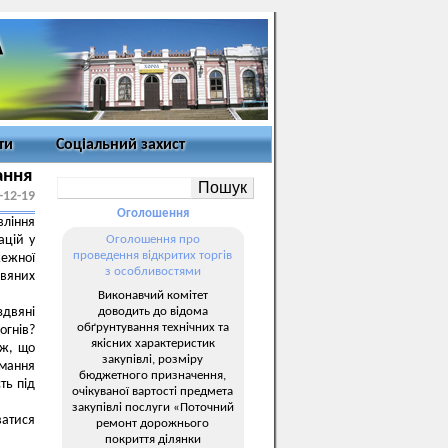
ти
Соціальний захист
ання
-12-19
Оголошення
ління
ацій у
Оголошення про
проведення відкритих торгів
ежної
з особливостями
двяних
Виконавчий комітет
доводить до відома
здвяні
обґрунтування технічних та
гнів?
якісних характеристик
еж, що
закупівлі, розміру
мання
бюджетного призначення,
ть під
очікуваної вартості предмета
закупівлі послуги «Поточний
ватися
ремонт дорожнього
покриття ділянки