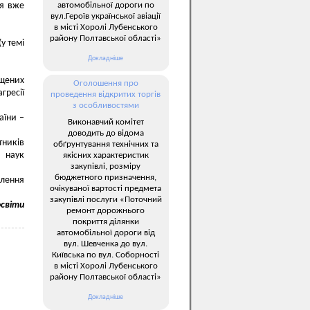
автомобільної дороги по
ія вже
вул.Героїв української авіації
в місті Хоролі Лубенського
району Полтавської області»
(у темі
Докладніше
іщених
Оголошення про
гресії
проведення відкритих торгів
з особливостями
аїни –
Виконавчий комітет
доводить до відома
тників
обґрунтування технічних та
х наук
якісних характеристик
закупівлі, розміру
бюджетного призначення,
елення
очікуваної вартості предмета
закупівлі послуги «Поточний
освіти
ремонт дорожнього
покриття ділянки
автомобільної дороги від
вул. Шевченка до вул.
Київська по вул. Соборності
в місті Хоролі Лубенського
району Полтавської області»
Докладніше