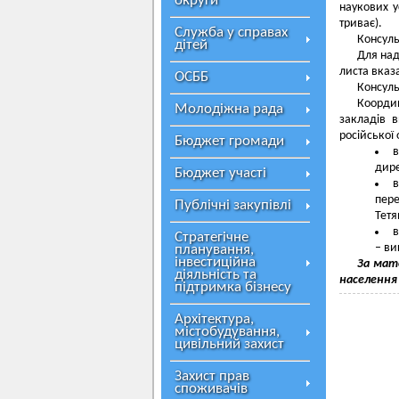
округи
наукових у
триває).
Служба у справах
Консуль
дітей
Для над
листа вказ
ОСББ
Консуль
Координ
Молодіжна рада
закладів в
російської 
Бюджет громади
в
дире
Бюджет участі
в
пер
Публічні закупівлі
Тетя
в
Стратегічне
– ви
планування,
інвестиційна
За мате
діяльність та
населенн
підтримка бізнесу
Архітектура,
містобудування,
цивільний захист
Захист прав
споживачів