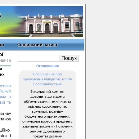
ти
Соціальний захист
ої
-06-14
Оголошення
ки
вих
Оголошення про
проведення відкритих торгів
з особливостями
мутова
ішньо
Виконавчий комітет
доводить до відома
ром з
обґрунтування технічних та
вої та
якісних характеристик
закупівлі, розміру
іативу
бюджетного призначення,
станов
очікуваної вартості предмета
закупівлі послуги «Поточний
ційно-
ремонт дорожнього
віти і
покриття ділянки