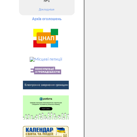
№1
Докладніше
Архів оголошень