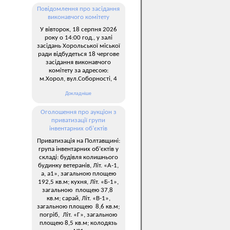
Повідомлення про засідання
виконавчого комітету
У вівторок, 18 серпня 2026
року о 14:00 год., у залі
засідань Хорольської міської
ради відбудеться 18 чергове
засідання виконавчого
комітету за адресою:
м.Хорол, вул.Соборності, 4
Докладніше
Оголошення про аукціон з
приватизації групи
інвентарних об’єктів
Приватизація на Полтавщині:
група інвентарних об’єктів у
складі: будівля колишнього
будинку ветеранів, Літ. «А-1,
а, а1», загальною площею
192,5 кв.м; кухня, Літ. «Б-1»,
загальною площею 37,8
кв.м; сарай, Літ. «В-1»,
загальною площею 8,6 кв.м;
погріб, Літ. «Г», загальною
площею 8,5 кв.м; колодязь