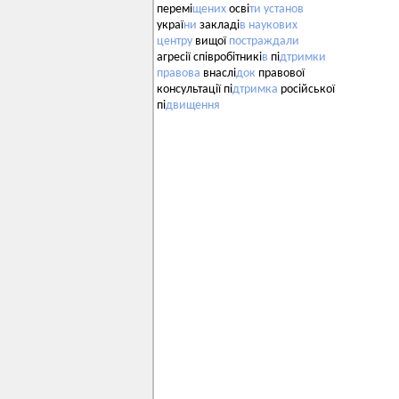
перемі
щених
осві
ти
установ
украї
ни
закладі
в
наукових
центру
вищої
постраждали
агресії співробітникі
в
пі
дтримки
правова
внаслі
док
правової
консультації пі
дтримка
російської
пі
двищення