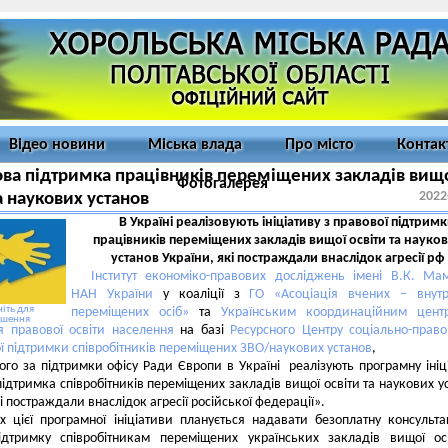
Відео новини
Міська влада
Про місто
Контак
ва підтримка працівників переміщених закладів вищ
Фотогалерея
2022
а наукових установ
В Україні реалізовують ініціативу з правової підтрим
працівників переміщених закладів вищої освіти та науко
установ України, які постраждали внаслідок агресії рф
Інститут економіко-правових досліджень імені В.К. Ма
НАН України
у коаліції з
ГО «Асоціація вчених – внутр
іть для
переміщених осіб»
та
Українським координаційним цент
ьшення
 правової освіти населення
на базі
Ресурсного Центру соціально-право
ї підтримки співробітників переміщених ЗВО/наукових установ
,
ого за підтримки офісу Ради Європи в Україні реалізують програмну ініц
ідтримка співробітників переміщених закладів вищої освіти та наукових у
і постраждали внаслідок агресії російської федерації».
 цієї програмної ініціативи планується надавати безоплатну консульта
ідтримку співробітникам переміщених українських закладів вищої ос