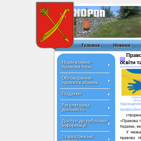
Головна
Новини
Право
Нормативно-
освіти т
правова база
Обговорення
проєктів рішень
Податки
натисн
збіл
підвищення
Регуляторна
діяльність
професійно
створен
Доступ до публічної
«Правова п
інформації
України, як
У межах
Старостинські
правову п