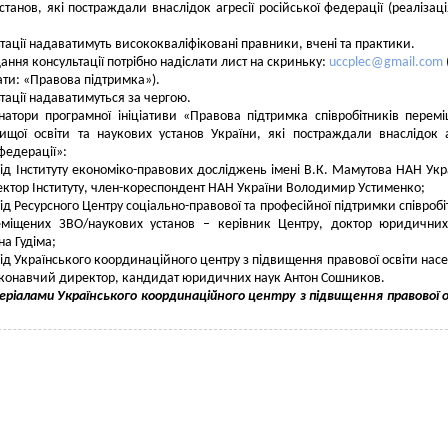
станов, які постраждали внаслідок агресії російської федерації (реалізац
тації надаватимуть висококваліфіковані правники, вчені та практики.
ання консультації потрібно надіслати лиcт на скриньку:
uccplec@gmail.com
ати: «Правова підтримка»).
тації надаватимуться за чергою.
атори програмної ініціативи «Правова підтримка співробітників перем
ищої освіти та наукових установ України, які постраждали внаслідок а
федерації»:
ід Інституту економіко-правових досліджень імені В.К. Мамутова НАН Укр
ктор Інституту, член-кореспондент НАН України Володимир Уcтименко;
ід Ресурсного Центру соціально-правової та професійної підтримки співробі
еміщених ЗВО/наукових установ – керівник Центру, доктор юридични
на Гудіма;
ід Українського координаційного центру з підвищення правової освіти нас
конавчий директор, кандидат юридичних наук Антон Cошников.
ріалами Українського координаційного центру з підвищення правової 
я