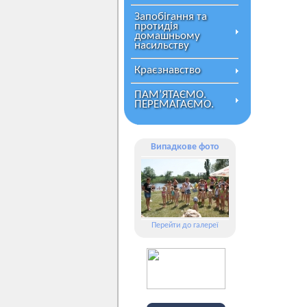
Запобігання та
протидія
домашньому
насильству
Краєзнавство
ПАМ’ЯТАЄМО.
ПЕРЕМАГАЄМО.
Випадкове фото
Перейти до галереї