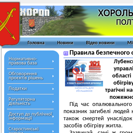
Головна
Новини
Відео новини
Мі
Правила безпечного о
Нормативно-
Лубенс
правова база
управл
Обговорення
області
проєктів рішень
обігрі
Податки
натисніть для
трагічні н
збільшення
пожежної
Регуляторна
діяльність
Під час опалювального
показник загибелі людей 
Доступ до публічної
інформації
також смертей унаслідок
засобів обігріву житла.
Старостинські