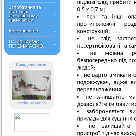
підлозі слід прибити
Запобігання та
0,5 х 0,7 м;
протидія
домашньому
печі та інші оп
насильству
протипожежні розд
Краєзнавство
конструкцій;
не слід застос
ПАМ’ЯТАЄМО.
несертифіковані та са
ПЕРЕМАГАЄМО.
не можна роз
безпосередньо під ро
Випадкове фото
людей;
не варто вмикати 
подовжувач, адже е
перевантаження;
не залишайте мал
Перейти до галереї
дозволяйте їм бавити
забороняється ви
прилади для сушіння о
не залишайте в
пристрої під час виход