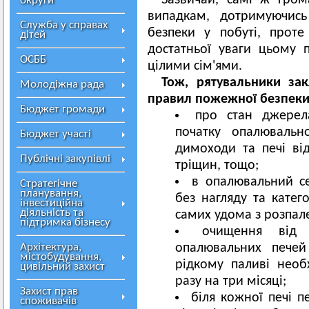
Зазвичай, самі ж гром
округи
випадкам, дотримуючис
Служба у справах
безпеки у побуті, прот
дітей
достатньої уваги цьому 
ОСББ
цілими сім'ями.
Тож, рятувальники за
Молодіжна рада
правил пожежної безпеки 
Бюджет громади
про стан джерел
початку опалювально
Бюджет участі
димоходи та печі від
Публічні закупівлі
тріщин, тощо;
в опалювальний се
Стратегічне
планування,
без нагляду та катег
інвестиційна
діяльність та
самих удома з розпал
підтримка бізнесу
очищення від 
Архітектура,
опалювальних печей
містобудування,
рідкому паливі необ
цивільний захист
разу на три місяці;
Захист прав
біля кожної печі 
споживачів