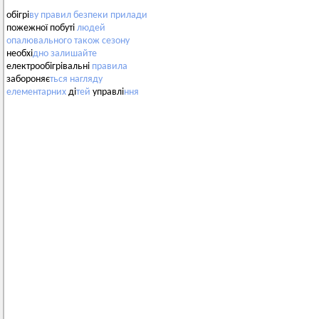
обігрі
ву
правил
безпеки
прилади
пожежної побуті
людей
опалювального
також
сезону
необхі
дно
залишайте
електрообігрівальні
правила
забороняє
ться
нагляду
елементарних
ді
тей
управлі
ння