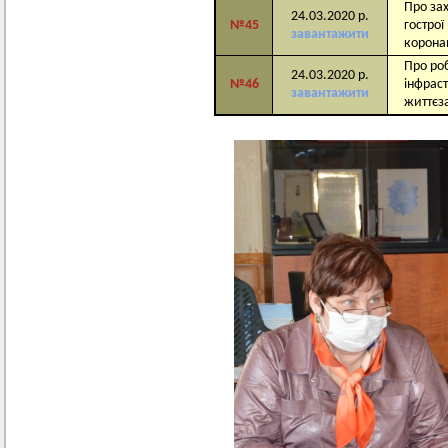
Про за
24.03.2020 р.
№
45
гострої
завантажити
коронав
Про роб
24.03.2020 р.
№
46
інфраст
завантажити
життєз