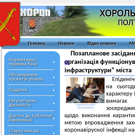
Головна
Новини
Відео новини
Мі
Позапланове засіданн
Нормативно-
організація функціонув
правова база
інфраструктури" міста
Обговорення
проєктів рішень
Епідемі
на сьогод
Податки
характеру 
Регуляторна
вимагає 
діяльність
натисніть для
зосередже
збільшення
щодо виконання каранти
Доступ до публічної
інформації
метою впровадження зах
коронавірусної інфекції н
Старостинські