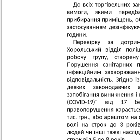
До всіх торгівельних зак
вимоги, якими передб
прибирання приміщень, об
застосуванням дезінфікую
години.
Перевірку за дотри
Хорольський відділ полі
робочу групу, створену
Порушення санітарних 
інфекційним захворюван
відповідальність. Згідно
деяких законодавчих 
запобігання виникнення і
(COVID-19)" від 17 б
правопорушення карається 
тис. грн., або арештом на
волі на строк до 3 років
людей чи інші тяжкі наслі