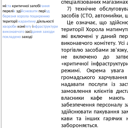
спеціалізованих магазинах
мі
ста
критичної запобі
гання
7) технічне обслугову
перелі
к
зді
йснювати
пері
од
засобів (СТО, автомийки,
березня
хорола
поширенню
території
карантину
діяльності
Це означає, що здійсню
хвороби
комі
тету
і
нфраструктури
території Хорола матимуть
виконавчого
засі
дання
заходи
які включені у даний пе
покладено
заході
виконавчого комітету. Усі 
торгівлю засобами зв’язку,
не включено до затве
«критичної інфраструкту
режимі. Окрема увага п
громадського харчуванн
надавати послуги із за
замовлення клієнтів дис
власники кафе мають
забезпечення персоналу з
здійснювати пакування за
кави та інших гарячих 
забороняється.