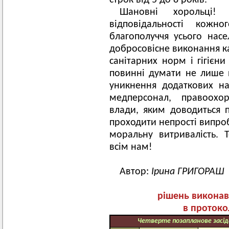
строк від 5 до 8 років.
Шановні хорольці! 
відповідальності кожн
благополуччя усього насел
добросовісне виконання 
санітарних норм і гігієн
повинні думати не лише 
уникнення додаткових н
медперсонал, правоохор
влади, яким доводиться
проходити непрості випроб
моральну витривалість. 
всім нам!
Автор:
Ірина ГРИГОРАШ
рішень виконав
в протоко
Четверте
позапланове засі