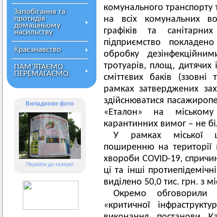
комунального транспорту 
Запобігання та
протидія
на всіх комунальних во
домашньому
графіків та санітарн
насильству
підприємство покладено
Краєзнавство
обробку дезінфекційним
тротуарів, площ, дитячих 
ПАМ’ЯТАЄМО.
ПЕРЕМАГАЄМО.
сміттєвих баків (ззовні 
рамках затверджених зах
здійснюватися пасажироп
Випадкове фото
«Еталон» на міському
карантинних вимог – не б
У рамках міської ц
поширенню на території м
хвороби COVID-19, спричи
Перейти до галереї
ці та інші протиепідемічн
виділено 50,0 тис. грн. з м
Окремо обговорили 
«критичної інфраструкт