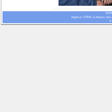
ХОР
Адреса: 37800, м.Хорол, вул.С
E