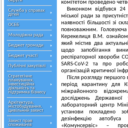
округи
комітетом проведено четв
Виконком відбувся 24
Служба у справах
дітей
міської ради за присутніс
наявності більшості зі ск
ОСББ
повноважним. Головуюча 
Молодіжна рада
Керекелиця В.М. ознайом
який містив два актуальн
Бюджет громади
щодо запобігання вин
Бюджет участі
респіраторної хвороби CO
SARS-CoV-2 та про робо
Публічні закупівлі
організацій критичної інфр
Стратегічне
Після розгляду першого 
планування,
інвестиційна
період карантину для К
діяльність та
міжрайонного відокрем
підтримка бізнесу
досліджень Державної 
Архітектура,
лабораторний центр Міні
містобудування,
цивільний захист
установи покладено зо
дезінфекцію автобус
Захист прав
споживачів
«Комунсервіс» – про