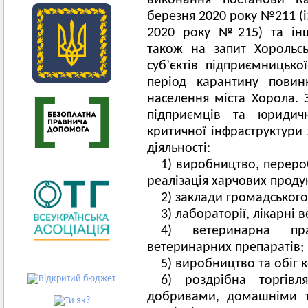
виконання постанови Ка
березня 2020 року №211 (і
2020 року №215) та інш
також на запит Хорольсь
суб’єктів підприємницької
період карантину повин
населення міста Хорола. 
підприємців та юридич
критичної інфраструктури
діяльності:
1) виробництво, перероб
реалізація харчових продук
2) заклади громадського
3) лабораторії, лікарні
4) ветеринарна пр
ветеринарних препаратів;
5) виробництво та обіг 
6) роздрібна торгівл
добривами, домашніми 