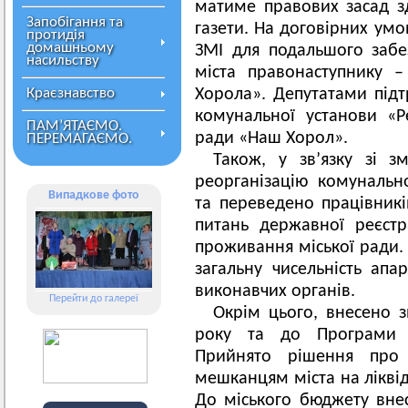
матиме правових засад зд
Запобігання та
газети. На договірних ум
протидія
домашньому
ЗМІ для подальшого заб
насильству
міста правонаступнику –
Краєзнавство
Хорола». Депутатами під
комунальної установи «Ре
ПАМ’ЯТАЄМО.
ради «Наш Хорол».
ПЕРЕМАГАЄМО.
Також, у зв’язку зі з
реорганізацію комунальн
Випадкове фото
та переведено працівників
питань державної реєстра
проживання міської ради. 
загальну чисельність апар
виконавчих органів.
Перейти до галереї
Окрім цього, внесено 
року та до Програми со
Прийнято рішення про 
мешканцям міста на ліквід
До міського бюджету внес