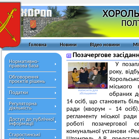
Головна
Новини
Відео новини
Мі
Позачергове засіданн
Нормативно-
У позап
правова база
року, відб
Обговорення
Хорольськ
проєктів рішень
міського
натисніть для
Податки
обраних де
збільшення
14 осіб, що становить біл
Регуляторна
діяльність
ради (кворум – 14 осіб)
регламенту міської рад
Доступ до публічної
інформації
роботі позачергової с
комунальної установи «Реє
Старостинські