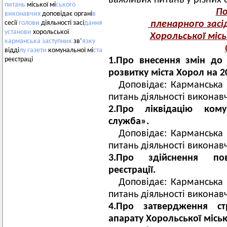
важливих питань у різних 
питань
міської мі
ського
По
виконавчих
доповідає органі
в
пленарного засід
сесії
голови
діяльності засі
дання
установи
хорольської
Хорольської місь
карманська
заступник
зв’
язку
відді
лу
газети
комунальної мі
ста
1.Про внесення змін до
реєстраці
розвитку міста Хорол на 20
Доповідає: Карманська 
питань діяльності виконав
2.Про ліквідацію кому
служба».
Доповідає: Карманська 
питань діяльності виконав
3.Про здійснення по
реєстрації.
Доповідає: Карманська 
питань діяльності виконав
4.Про затвердження стр
апарату Хорольської місько