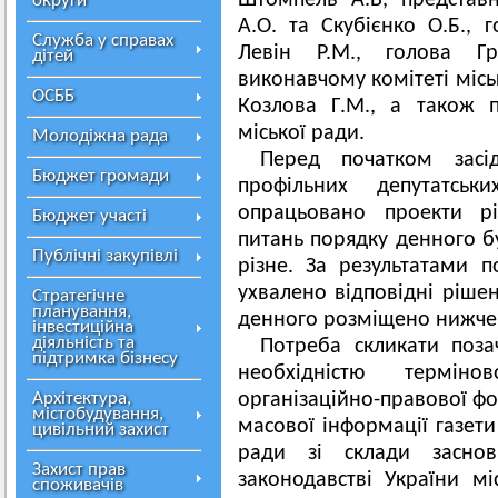
Штомпель А.В, представ
округи
А.О. та Скубієнко О.Б., 
Служба у справах
Левін Р.М., голова Г
дітей
виконавчому комітеті місь
ОСББ
Козлова Г.М., а також 
міської ради.
Молодіжна рада
Перед початком засід
Бюджет громади
профільних депутатсь
опрацьовано проекти рі
Бюджет участі
питань порядку денного б
Публічні закупівлі
різне. За результатами 
ухвалено відповідні ріше
Стратегічне
планування,
денного розміщено нижче
інвестиційна
діяльність та
Потреба скликати поза
підтримка бізнесу
необхідністю термін
Архітектура,
організаційно-правової ф
містобудування,
масової інформації газет
цивільний захист
ради зі склади заснов
Захист прав
законодавстві України м
споживачів