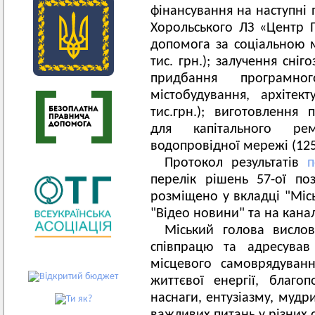
фінансування на наступні 
Хорольського ЛЗ «Центр П
допомога за соціальною 
тис. грн.); залучення сніго
придбання програмно
містобудування, архітек
тис.грн.); виготовлення 
для капітального ре
водопровідної мережі (125,
Протокол результатів
п
перелік рішень 57-ої п
розміщено у вкладці "Місь
"Відео новини" та на кана
Міський голова вислов
співпрацю та адресував
місцевого самоврядуванн
життєвої енергії, благоп
наснаги, ентузіазму, мудр