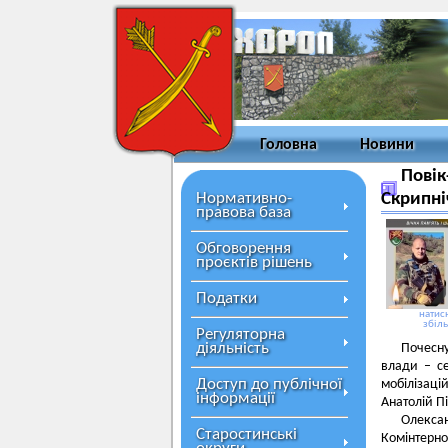
Головна
Новини
Повік
Нормативно-
Скрипні
правова база
Обговорення
проєктів рішень
Податки
натисн
збіл
Регуляторна
діяльність
Почесну
влади – се
Доступ до публічної
мобілізаці
інформації
Анатолій П
Олекса
Старостинські
Комінтерно