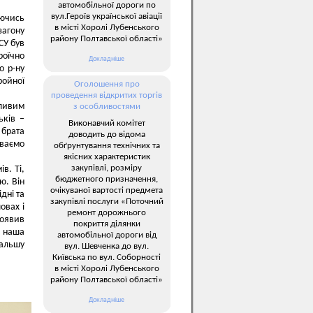
автомобільної дороги по
вул.Героїв української авіації
аючись
в місті Хоролі Лубенського
агону
району Полтавської області»
СУ був
роїчно
Докладніше
о р-ну
ройної
Оголошення про
проведення відкритих торгів
ливим
з особливостями
ьків –
Виконавчий комітет
 брата
доводить до відома
уваємо
обґрунтування технічних та
якісних характеристик
закупівлі, розміру
в. Ті,
бюджетного призначення,
ю. Він
очікуваної вартості предмета
дні та
закупівлі послуги «Поточний
овах і
ремонт дорожнього
роявив
покриття ділянки
я наша
автомобільної дороги від
дальшу
вул. Шевченка до вул.
Київська по вул. Соборності
в місті Хоролі Лубенського
району Полтавської області»
Докладніше