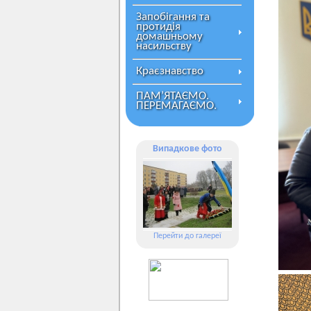
Запобігання та
протидія
домашньому
насильству
Краєзнавство
ПАМ’ЯТАЄМО.
ПЕРЕМАГАЄМО.
Випадкове фото
Перейти до галереї