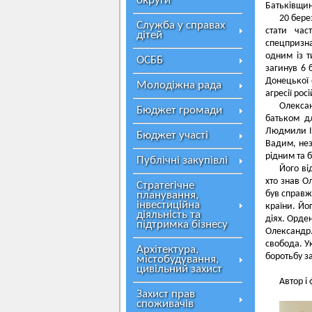
округи
Батьківщин
20 бере
Служба у справах
стати час
дітей
спецпризна
одним із т
ОСББ
загинув 6 
Донецької 
Молодіжна рада
агресії рос
Олекса
Бюджет громади
батьком дл
Людмили Ів
Бюджет участі
Вадим, нез
рідним та 
Публічні закупівлі
Його ві
хто знав О
Стратегічне
був справжн
планування,
інвестиційна
країни. Йо
діяльність та
діях. Орден
підтримка бізнесу
Олександр
свобода. У
Архітектура,
боротьбу з
містобудування,
цивільний захист
Автор і
Захист прав
споживачів