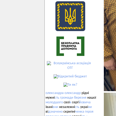
олександра
олександр
рідні
мужні
сть
громади
березня
нашої
молодшого
свої
х
сергі
йовича
івані
вни
незалежні
сть
украї
ни
ві
дзначено
скрипні
ченка
героя