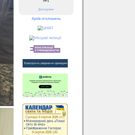
№1
Докладніше
Архів оголошень