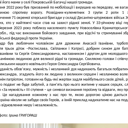
і його мами у селі Покровській Багачці нашої громади.
зня 2022 року був призваний по мобілізації і вирушив на передову, не ваг
тиною спротиву ворогу. Розвідник-кулеметник 3 групи 2 роти 1 з
чення 71 окремої єгерської бригади у складі Десантно-штурмових військ З
их, хто у найтяжчі часи став на захист рідної землі. У 33-річному віці ге
березня 2023 року поблизу населеного пункту Новоселівка Краматорськог
обл., під час виконання бойового завдання, при відсічі та стримуванні зб
ійської федерації проти України.
ндр був люблячим чоловіком для дружини Анасасії Іванівни, турбот
я трьох діток –Ростислава, Світланки і Катрусі, добрим сином для бат
анівни та Сергія Олександровича, наставником і другом для молодшого
амінною людиною для великої рідні та громади. Схиляємо голови і співч
близьким нашого новітнього Героя Олександра Сергійовича.
дданість обов’язку, мужність і незламний дух надихають багатьох побратимі
лександра, згадують його як людину з великим серцем і незламною воле
ім патріотом, готовим на будь-які жертви задля майбутнього своїх дітей, рі
го подвиг не буде забутий, а пам’ять про нього житиме у наших серцях, сл
 «За мужність» III ступеня – це символ визнання героїзму та відваги, яку п
. Це нагадування кожному з нас про те, якою дорогою ціною даєтьс
країна ніколи не забуде своїх Героїв, а їхній приклад надихатиме нас на по
а відновлення миру і незалежність.
 фото:
Ірина ГРИГОРАШ