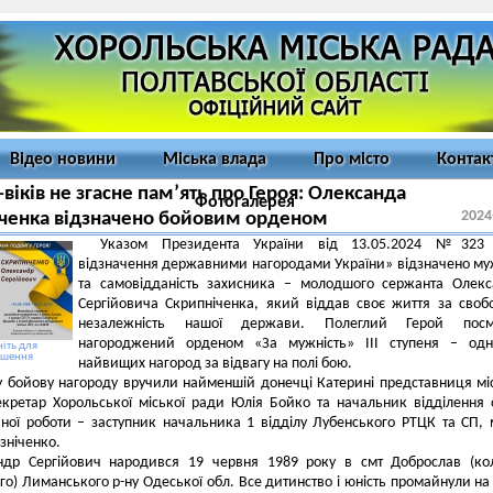
Відео новини
Міська влада
Про місто
Контак
-віків не згасне пам’ять про Героя: Олександа
Фотогалерея
2024
ченка відзначено бойовим орденом
Указом Президента України від 13.05.2024 №323
відзначення державними нагородами України» відзначено му
та самовідданість захисника – молодшого сержанта Олек
Сергійовича Скрипніченка, який віддав своє життя за своб
незалежність нашої держави. Полеглий Герой посм
нагороджений орденом «За мужність» III ступеня – одн
іть для
ьшення
найвищих нагород за відвагу на полі бою.
 бойову нагороду вручили найменшій донечці Катерині представниця мі
кретар Хорольської міської ради Юлія Бойко та начальник відділення 
йної роботи – заступник начальника 1 відділу Лубенського РТЦК та СП,
ізніченко.
ндр Сергійович народився 19 червня 1989 року в смт Доброслав (ко
го) Лиманського р-ну Одеської обл. Все дитинство і юність промайнули на