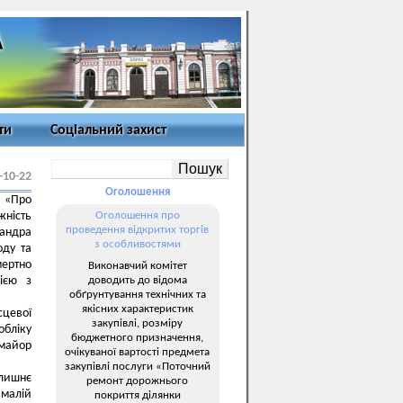
ти
Соціальний захист
-10-22
Оголошення
 «Про
жність
Оголошення про
проведення відкритих торгів
сандра
з особливостями
оду та
ертно
Виконавчий комітет
доводить до відома
ією з
обґрунтування технічних та
якісних характеристик
сцевої
закупівлі, розміру
обліку
бюджетного призначення,
 майор
очікуваної вартості предмета
закупівлі послуги «Поточний
лишнє
ремонт дорожнього
 малій
покриття ділянки