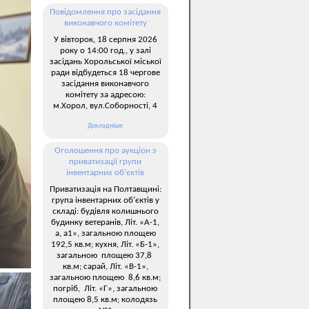
Повідомлення про засідання
виконавчого комітету
У вівторок, 18 серпня 2026
року о 14:00 год., у залі
засідань Хорольської міської
ради відбудеться 18 чергове
засідання виконавчого
комітету за адресою:
м.Хорол, вул.Соборності, 4
Докладніше
Оголошення про аукціон з
приватизації групи
інвентарних об’єктів
Приватизація на Полтавщині:
група інвентарних об’єктів у
складі: будівля колишнього
будинку ветеранів, Літ. «А-1,
а, а1», загальною площею
192,5 кв.м; кухня, Літ. «Б-1»,
загальною площею 37,8
кв.м; сарай, Літ. «В-1»,
загальною площею 8,6 кв.м;
погріб, Літ. «Г», загальною
площею 8,5 кв.м; колодязь