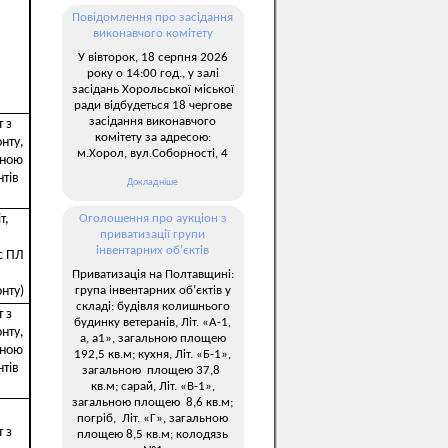
Повідомлення про засідання
виконавчого комітету
У вівторок, 18 серпня 2026
року о 14:00 год., у залі
засідань Хорольської міської
ради відбудеться 18 чергове
засідання виконавчого
 з
комітету за адресою:
нту,
м.Хорол, вул.Соборності, 4
чною
тів
Докладніше
т,
Оголошення про аукціон з
приватизації групи
інвентарних об’єктів
с ПЛ
Приватизація на Полтавщині:
група інвентарних об’єктів у
нту)
складі: будівля колишнього
 з
будинку ветеранів, Літ. «А-1,
нту,
а, а1», загальною площею
чною
192,5 кв.м; кухня, Літ. «Б-1»,
тів
загальною площею 37,8
кв.м; сарай, Літ. «В-1»,
загальною площею 8,6 кв.м;
погріб, Літ. «Г», загальною
 з
площею 8,5 кв.м; колодязь