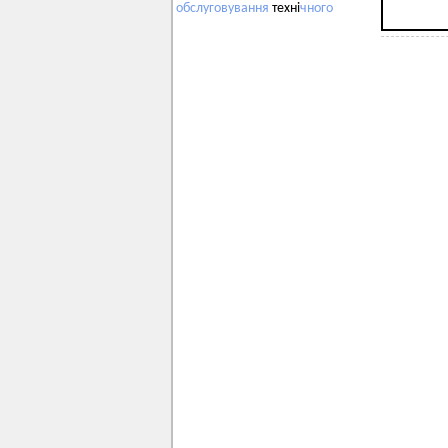
обслуговування
техні
чного