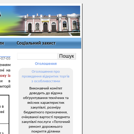
ти
Соціальний захист
-07-05
Оголошення
енням
ені на
Оголошення про
оку із
проведення відкритих торгів
рви в
з особливостями
торії
Виконавчий комітет
доводить до відома
обґрунтування технічних та
якісних характеристик
 в
закупівлі, розміру
нні
бюджетного призначення,
очікуваної вартості предмета
закупівлі послуги «Поточний
ремонт дорожнього
покриття ділянки
 з