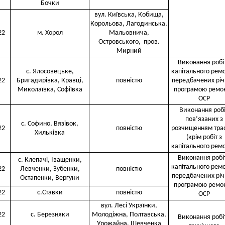
Бочки
вул. Київська, Кобища,
Корольова, Лагодинська,
22
м. Хорол
Мальовнича,
Островського, пров.
Мирний
Виконання робіт
с. Ялосовецьке,
капітального ремо
22
Бригадирівка, Кравці,
повністю
передбачених рі
Миколаївка, Софіївка
програмою ремон
ОСР
Виконання робі
пов’язаних з
с. Софино, Вязівок,
22
повністю
розчищенням тра
Хильківка
(крім робіт з
капітального ремо
Виконання робіт
с. Клепачі, Іващенки,
капітального ремо
22
Левченки, Зубенки,
повністю
передбачених рі
Остапенки, Вергуни
програмою ремон
22
с.Ставки
повністю
ОСР
вул. Лесі Українки,
22
с. Березняки
Молодіжна, Полтавська,
Виконання робіт
Урожайна, Шевченка