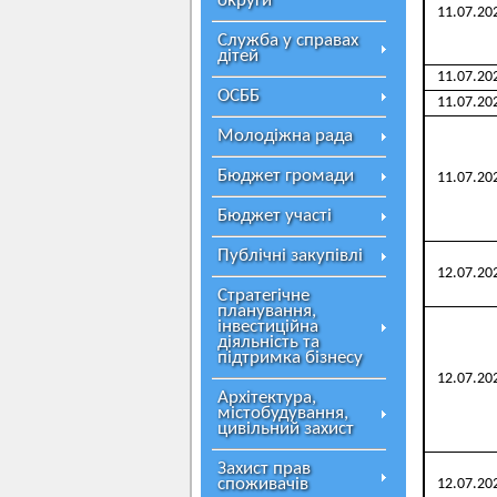
округи
11.07.20
Служба у справах
дітей
11.07.20
ОСББ
11.07.20
Молодіжна рада
Бюджет громади
11.07.20
Бюджет участі
Публічні закупівлі
12.07.20
Стратегічне
планування,
інвестиційна
діяльність та
підтримка бізнесу
12.07.20
Архітектура,
містобудування,
цивільний захист
Захист прав
споживачів
12.07.20