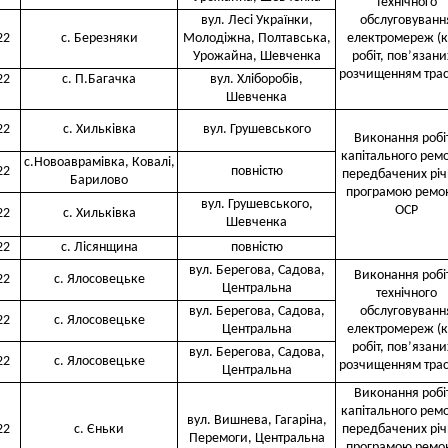
технічного
вул. Лесі Українки,
обслуговуванн
22
с. Березняки
Молодіжна, Полтавська,
електромереж (к
Урожайна, Шевченка
робіт, пов’язани
розчищенням трас
22
с. П.Бaгачка
вул. Хліборобів,
Шевченка
22
с. Хильківка
вул. Грушевського
Виконання робіт
капітального ремо
с.Новоаврамівка, Ковалі,
22
повністю
передбачених рі
Барилово
програмою ремон
вул. Грушевського,
ОСР
22
с. Хильківка
Шевченка
22
с. Лісянщина
повністю
вул. Берегова, Садова,
Виконання робіт
22
с. Ялосовецьке
Центральна
технічного
вул. Берегова, Садова,
обслуговуванн
22
с. Ялосовецьке
Центральна
електромереж (к
робіт, пов’язани
вул. Берегова, Садова,
22
с. Ялосовецьке
розчищенням трас
Центральна
Виконання робіт
капітального ремо
вул. Вишнева, Гагаріна,
22
с. Єньки
передбачених рі
Перемоги, Центральна
програмою ремон