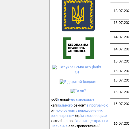
13.07.20
13.07.20
14.07.20
14.07.20
15.07.20
15.07.20
15.07.20
15.07.20
робі
т
повні
стю
виконання
15.07.20
капі
тального
ремонті
в
програмою
рі
чною
ремонту
передбачених
розчищенням
(крі
м
ялосовецьке
хилькі
вка
пов’
язаних
центральна
16.07.20
шевченка
електропостачанні