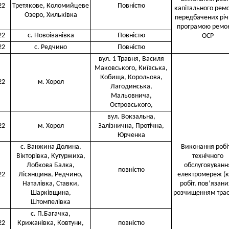
22
Третякове, Коломийцеве
Повністю
капітального ремо
Озеро, Хильківка
передбачених рі
програмою ремон
22
с. Новоіванівка
Повністю
ОСР
22
с. Редчино
Повністю
вул. 1 Травня, Василя
Маковського, Київська,
Кобища, Корольова,
22
м. Хорол
Лагодинська,
Мальовнича,
Островського,
вул. Вокзальна,
22
м. Хорол
Залізнична, Протічна,
Юрченка
с. Ванжина Долина,
Виконання робіт
Вікторівка, Кутуржиха,
технічного
Лобкова Балка,
обслуговуванн
повністю
22
Лісянщина, Редчино,
електромереж (к
Наталівка, Ставки,
робіт, пов’язани
Шарківщина,
розчищенням трас
Штомпелівка
с. П.Багачка,
22
Крижанівка, Ковтуни,
повністю