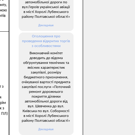
автомобільної дороги по
нту,
вул.Героїв української авіації
чною
в місті Хоролі Лубенського
тів
району Полтавської області»
Докладніше
Оголошення про
проведення відкритих торгів
з особливостями
Виконавчий комітет
доводить до відома
обґрунтування технічних та
якісних характеристик
закупівлі, розміру
бюджетного призначення,
очікуваної вартості предмета
 з
закупівлі послуги «Поточний
ремонт дорожнього
покриття ділянки
я
автомобільної дороги від
рім
вул. Шевченка до вул.
х з
Київська по вул. Соборності
 ПЛ)
в місті Хоролі Лубенського
району Полтавської області»
Докладніше