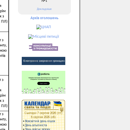
№1
я
Докладніше
рім
х з
Архів оголошень
 ПЛ)
 з
нту,
чною
тів
 з
я
рім
х з
 ПЛ)
 з
нту,
чною
тів