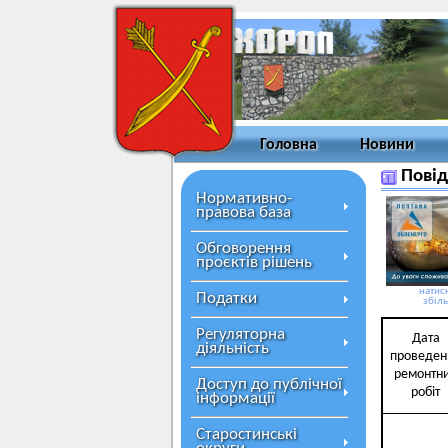
Головна
Новини
Повід
Нормативно-
правова база
Обговорення
проєктів рішень
натисн
Податки
збіл
Регуляторна
Дата
діяльність
проведен
ремонтн
Доступ до публічної
робіт
інформації
Старостинські