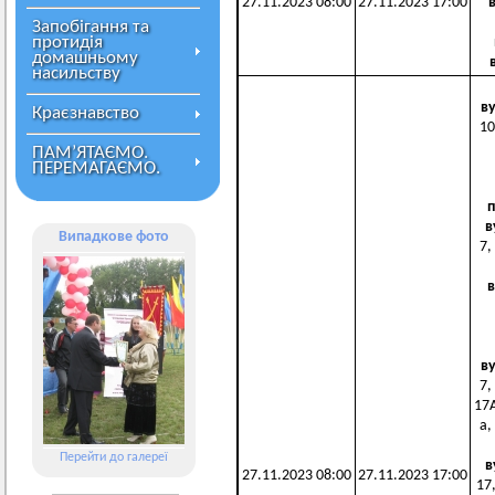
27.11.2023 08:00
27.11.2023 17:00
Запобігання та
протидія
домашньому
насильству
в
Краєзнавство
10
ПАМ’ЯТАЄМО.
ПЕРЕМАГАЄМО.
в
Випадкове фото
7,
в
в
7,
17А
а,
Перейти до галереї
в
27.11.2023 08:00
27.11.2023 17:00
17,