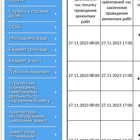
округи
орієнтовний час
час початку
п
закінчення
проведення
Служба у справах
проведення
дітей
ремонтних
ремонтних робіт
робіт
ОСББ
Молодіжна рада
27.11.2023 08:00
27.11.2023 17:00
Бюджет громади
Бюджет участі
Публічні закупівлі
27.11.2023 08:00
27.11.2023 17:00
в
Стратегічне
планування,
інвестиційна
діяльність та
підтримка бізнесу
27.11.2023 08:00
27.11.2023 17:00
Архітектура,
містобудування,
цивільний захист
Захист прав
споживачів