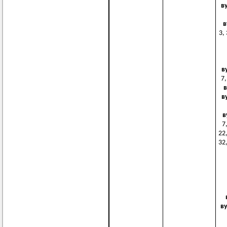
в
в
3, 
в
7,
в
в
в
7,
22,
32,
в