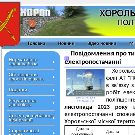
Головна
Новини
Відео новини
Мі
Повідомлення про ти
Нормативно-
електропостачанні
правова база
Хорольс
Обговорення
філії АТ 
проєктів рішень
в зв’язку
Податки
робіт еле
натисніть для
поліпшен
Регуляторна
збільшення
діяльність
листопада
202
3
року
електропостачанні спожив
Доступ до публічної
інформації
Хорольської міської терит
Дата та
Старостинські
Дата та
орієнтовний