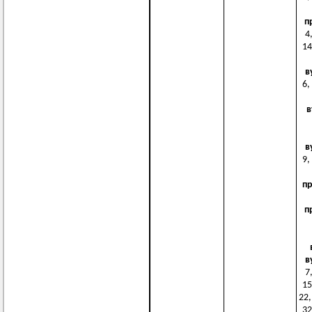
п
4,
14
в
6,
в
в
9,
п
п
в
7,
15
22,
32