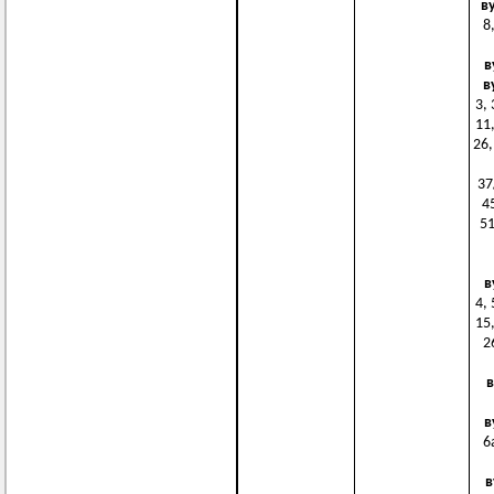
в
8,
в
в
3, 
11,
26,
37
4
51
в
4, 
15,
2
в
в
6а
в