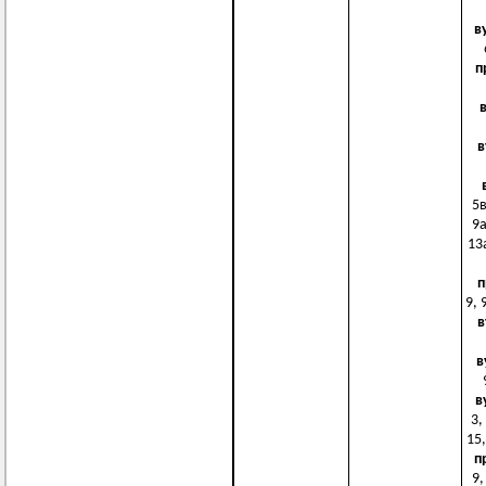
в
п
в
5в
9а
13а
п
9, 
в
в
в
3,
15,
п
9,