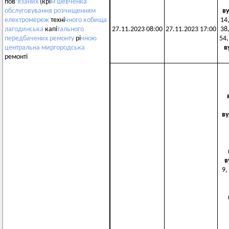
пов’
язаних
(крі
м
шевченка
в
обслуговування
розчищенням
14,
електромереж
техні
чного
кобища
27.11.2023 08:00
27.11.2023 17:00
38,
лагодинська
капі
тального
54,
передбачених
ремонту
рі
чною
в
центральна
миргородська
ремонті
ву
в
9,