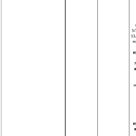
5/
13,
м.
в
м
в