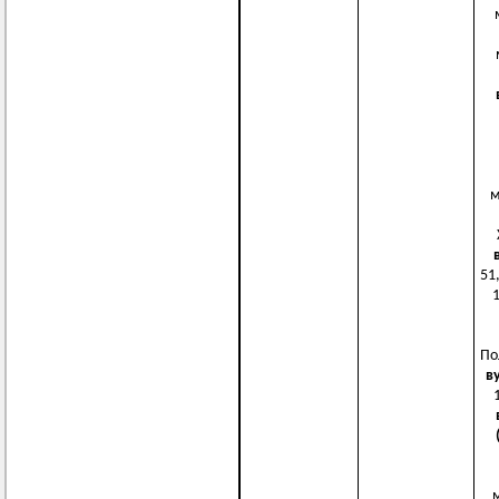
м
м
51,
1
По
в
1
м