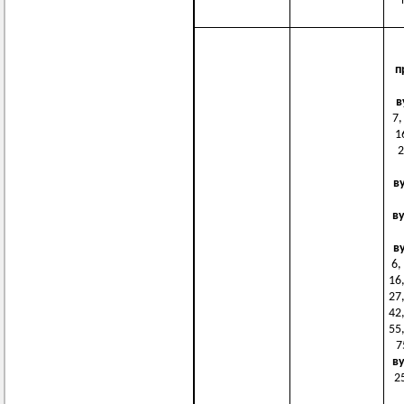
п
в
7,
1
2
в
в
в
6,
16,
27,
42,
55,
7
в
25