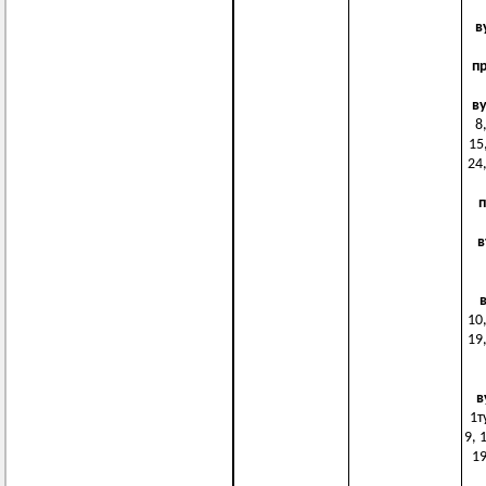
в
п
в
8
15,
24,
п
в
10,
19,
в
1ту
9, 
19