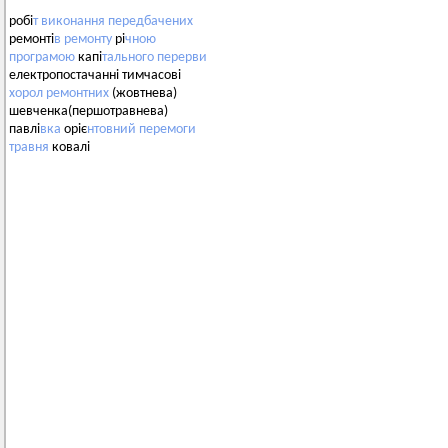
робі
т
виконання
передбачених
ремонті
в
ремонту
рі
чною
програмою
капі
тального
перерви
електропостачанні тимчасові
хорол
ремонтних
(жовтнева)
шевченка(першотравнева)
павлі
вка
оріє
нтовний
перемоги
травня
ковалі