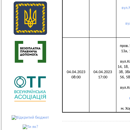
вул.
ву
пров.1 
13а, 
вул.Ки
14, 18,
04.04.2023
04.04.2023
38, 38А
08:00
17:00
56, 58
вул.Ко
м. Хо