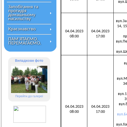
вул.Ш
Запобігання та
протидія
домашньому
насильству
вул.Зая
14, 15
Краєзнавство
04.04.2023
04.04.2023
08:00
17:00
про
ПАМ’ЯТАЄМО.
вул.Пер
ПЕРЕМАГАЄМО.
вул.Ше
Випадкове фото
ву
вул.Мир
34
вул.1 
Перейти до галереї
3
вул.8
04.04.2023
04.04.2023
08:00
17:00
вул.Б
вул.Гог