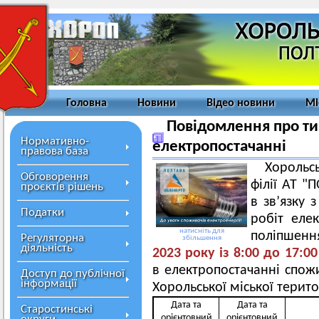
Головна
Новини
Відео новини
Мі
Повідомлення про ти
Нормативно-
електропостачанні
правова база
Хорольс
Обговорення
філії АТ 
проєктів рішень
в зв’язку
Податки
робіт еле
натисніть для
поліпшення
Регуляторна
збільшення
діяльність
2023
року із 8
:00
д
о
17
:00
в електропостачанні спожи
Доступ до публічної
інформації
Хорольської міської терит
Дата та
Дата та
Старостинські
орієнтовний
орієнтовний