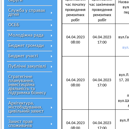
округи
Назва
час початку
час закінчення
вул
проведення
проведення
Служба у справах
пе
дітей
ремонтних
ремонтних
робіт
робіт
ОСББ
Молодіжна рада
04.04.2023
04.04.2023
вул.Гаг
08:00
17:00
Бюджет громади
вул
Бюджет участі
Публічні закупівлі
вул.Л.
Стратегічне
04.04.2023
04.04.2023
17, 20
планування,
інвестиційна
08:00
17:00
діяльність та
підтримка бізнесу
п
вул.Ше
Архітектура,
містобудування,
цивільний захист
вул.Л.
Захист прав
04.04.2023
04.04.2023
споживачів
08:00
17:00