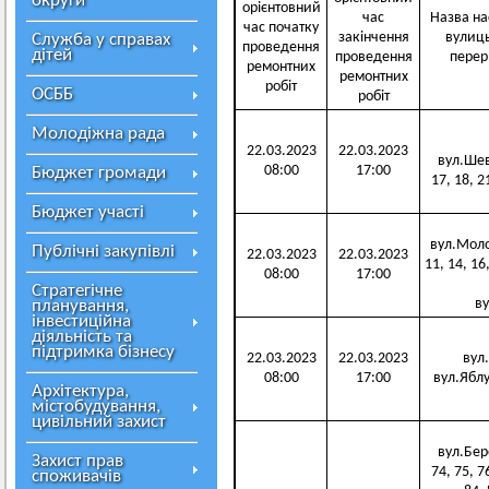
округи
орієнтовний
час
Назва на
час початку
закінчення
вулиць
Служба у справах
проведення
дітей
проведення
перер
ремонтних
ремонтних
робіт
ОСББ
робіт
Молодіжна рада
22.03.2023
22.03.2023
вул.Шевч
08:00
17:00
Бюджет громади
17, 18, 2
Бюджет участі
вул.Молоді
Публічні закупівлі
22.03.2023
22.03.2023
11, 14, 16,
08:00
17:00
Стратегічне
ву
планування,
інвестиційна
діяльність та
підтримка бізнесу
22.03.2023
22.03.2023
вул.
08:00
17:00
вул.Яблун
Архітектура,
містобудування,
цивільний захист
вул.Бере
Захист прав
74, 75, 7
споживачів