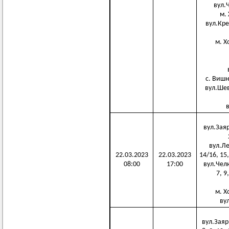
вул.Ч
м. 
вул.Крем
м. Х
в
с. Вишн
вул.Шевч
в
вул.Заяр"
вул.Ле
22.03.2023
22.03.2023
14/16, 15,
08:00
17:00
вул.Челюс
7, 9
м. Х
вул
вул.Заяр"я