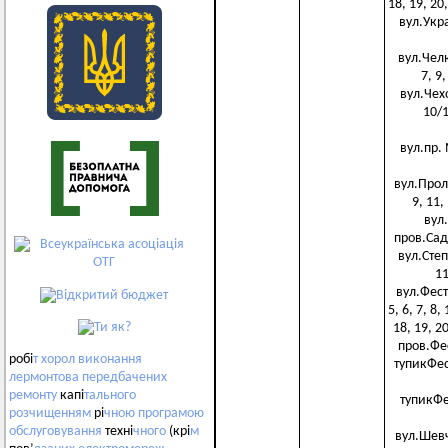
18, 19, 20,
вул.Украї
вул.Челюс
7, 9,
вул.Чехов
10/1
вул.пр. М
вул.Пролет
9, 11,
вул.
пров.Садов
вул.Степов
11
вул.Фести
5, 6, 7, 8,
18, 19, 20
пров.Фес
робі
т
хорол
виконання
тупикФест
лермонтова
передбачених
ремонту
капі
тального
тупикФес
розчищенням
рі
чною
програмою
обслуговування
техні
чного
(крі
м
вул.Шевчен