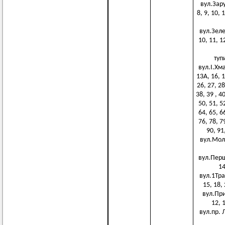
вул.Заруд
8, 9, 10, 
вул.Зелена
10, 11, 1
тупи
вул.І.Хмар
13А, 16, 1
26, 27, 28
38, 39 , 4
50, 51, 5
64, 65, 6
76, 78, 7
90, 91,
вул.Молод
вул.Першо
14
вул.1Трав
15, 18, 
вул.Прих
12, 1
вул.пр. Л