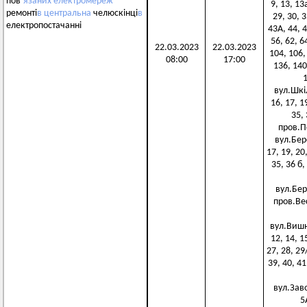
пов’
язаних
електромереж
9, 13, 13
ремонті
в
центральна
челюскінці
в
29, 30, 3
електропостачанні
43А, 44, 4
56, 62, 6
22.03.2023
22.03.2023
104, 106,
08:00
17:00
136, 140
1
вул.Шкіль
16, 17, 1
35, 
пров.Пе
вул.Берег
17, 19, 20,
35, 36 б,
вул.Берез
пров.Весе
вул.Вишнев
12, 14, 1
27, 28, 29/
39, 40, 41
вул.Завод
5