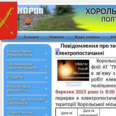
Головна
Новини
Відео новини
Мі
Повідомлення про ти
Нормативно-
електропостачанні
правова база
Хорольс
Обговорення
філії АТ 
проєктів рішень
в зв’язку
Податки
робіт еле
натисніть для
поліпшен
збільшення
Регуляторна
діяльність
березня 2023
року із 8
:0
перерви в електропостача
Доступ до публічної
інформації
території Хорольської місь
Дата та
Старостинські
Дата та
орієнтовний