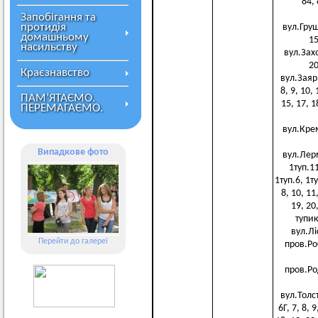
84, 
Запобігання та
протидія
вул.Груше
домашньому
15
насильству
вул.Захор
20
Краєзнавство
вул.Заяр"я
8, 9, 10,
ПАМ’ЯТАЄМО.
15, 17, 1
ПЕРЕМАГАЄМО.
вул.Крем
Випадкове фото
вул.Лерм
1туп.11
1туп.6, 1ту
8, 10, 11
19, 20,
тупик
вул.Ліс
Перейти до галереї
пров.Робі
пров.Род
вул.Толсто
6Г, 7, 8, 