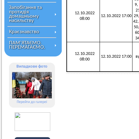
9,
Запобігання та
21
протидія
12.10.2022
домашньому
12.10.2022 17:00
29,
08:00
насильству
42,
50,
Краєзнавство
60
34
ПАМ’ЯТАЄМО.
ПЕРЕМАГАЄМО.
12.10.2022
12.10.2022 17:00
в
08:00
Випадкове фото
Перейти до галереї