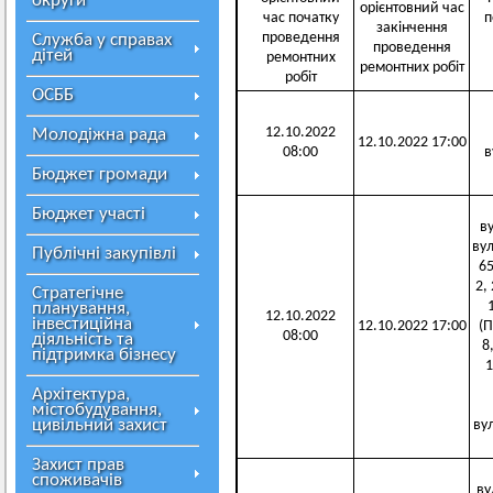
округи
орієнтовний час
час початку
п
закінчення
проведення
Служба у справах
проведення
дітей
ремонтних
ремонтних робіт
робіт
ОСББ
12.10.2022
Молодіжна рада
12.10.2022 17:00
08:00
в
Бюджет громади
Бюджет участі
ву
вул
Публічні закупівлі
65
2,
Стратегічне
планування,
12.10.2022
інвестиційна
12.10.2022 17:00
(П
08:00
діяльність та
8,
підтримка бізнесу
1
Архітектура,
містобудування,
цивільний захист
ву
Захист прав
споживачів
ву