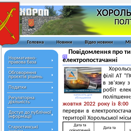
Головна
Новини
Відео новини
Мі
Повідомлення про ти
Нормативно-
електропостачанні
правова база
Хорольс
Обговорення
філії АТ 
проєктів рішень
в зв’язку
Податки
робіт еле
натисніть для
поліпшен
Регуляторна
збільшення
діяльність
жовтня
2022 року із 8:00
перерви в електропостача
Доступ до публічної
інформації
території Хорольської місь
Дата та
Старостинські
Дата та
орієнтовний