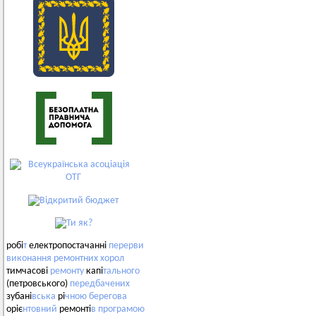
робі
т
електропостачанні
перерви
виконання
ремонтних
хорол
тимчасові
ремонту
капі
тального
(петровського)
передбачених
зубані
вська
рі
чною
берегова
оріє
нтовний
ремонті
в
програмою