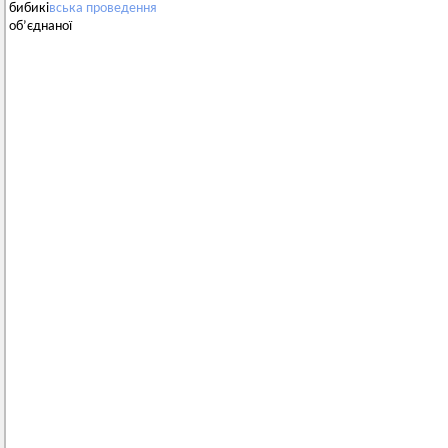
бибикі
вська
проведення
об’єднаної