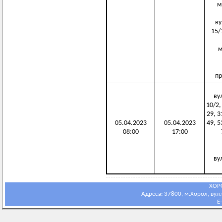
м.
ву
15/
м
пр
вул
10/2,
29, 3
05.04.2023
05.04.2023
49, 5
08:00
17:00
вул
ХОР
Адреса: 37800, м.Хорол, вул.С
E