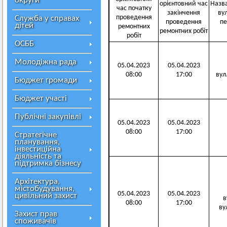
округи
орієнтовний час
Назва
час початку
закінчення
ву
проведення
Служба у справах
проведення
пе
дітей
ремонтних
ремонтних робіт
робіт
ОСББ
Молодіжна рада
05.04.2023
05.04.2023
08:00
17:00
вул.
Бюджет громади
Бюджет участі
Публічні закупівлі
05.04.2023
05.04.2023
08:00
17:00
Стратегічне
планування,
інвестиційна
діяльність та
підтримка бізнесу
Архітектура,
містобудування,
05.04.2023
05.04.2023
цивільний захист
в
08:00
17:00
вул
Захист прав
споживачів