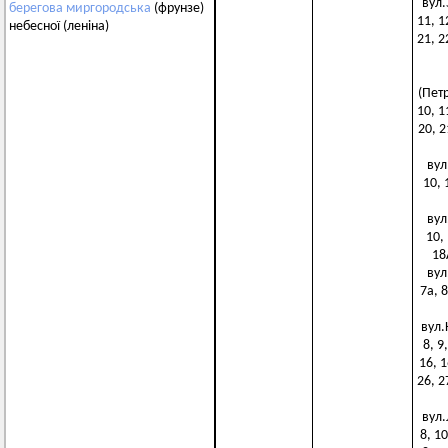
вул.З
берегова
миргородська
(фрунзе)
11, 1
небесної (леніна)
21, 2
(Петр
10, 1
20, 2
вул.
10, 
вул.
10, 
18А
вул.
7а, 8
вул.К
8, 9
16, 1
26, 2
вул.Л
8, 10