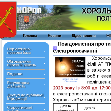
Головна
Новини
Відео новини
Мі
Повідомлення про ти
Нормативно-
електропосачанні
правова база
Хорольс
Обговорення
філії АТ 
проєктів рішень
в зв’язку
Податки
робіт еле
натисніть для
поліпшення
збільшення
Регуляторна
діяльність
2023
року із 8
:00
д
о
17
:00
в електропостачанні спожи
Доступ до публічної
інформації
Хорольської міської терит
Дата та
Старостинські
Дата та
орієнтовний