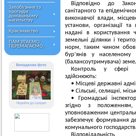
Відповідно до Зако
Запобігання та
санітарного та епідемічно
протидія
домашньому
виконавчої влади, місцев
насильству
установи, організації та
Краєзнавство
надані в користування 
земельні ділянки і терито
ПАМ’ЯТАЄМО.
ПЕРЕМАГАЄМО.
норм, таким чином обов
бур’янів у населеному 
(балансоутримувача) земел
Випадкове фото
Контроль у сфері б
здійснюють:
• Місцеві державні адмін
• Сільські, селищні, місь
• Громадські інспекто
Перейти до галереї
згідно з положенням, 
уповноваженим централь
забезпечує формування де
комунального господарств
Відповідальність