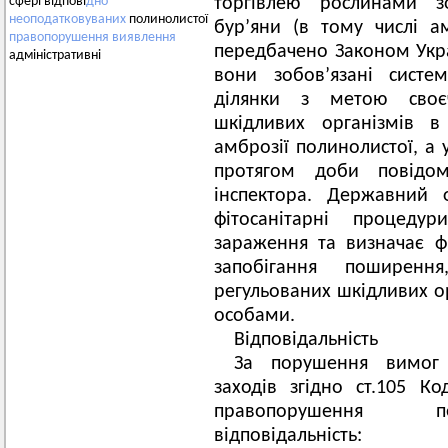
торгівлею рослинами зо
сфері відпові
дно
неоподатковуваних
полинолистої
бур’яни (в тому числі 
правопорушення
виявлення
передбачено Законом Укр
адміністративні
вони зобов’язані систе
ділянки з метою своєч
шкідливих організмів в
амброзії полинолистої, а 
протягом доби повідом
інспектора. Державний ф
фітосанітарні процед
зараження та визначає фі
запобігання поширення,
регульованих шкідливих ор
особами.
Відповідальність
За порушення вимог 
заходів згідно ст.105 Ко
правопорушення пе
відповідальність: