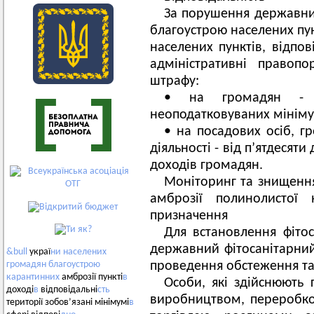
За порушення державних
благоустрою населених пун
населених пунктів, відпов
адміністративні правоп
штрафу:
• на громадян - в
неоподатковуваних мініму
• на посадових осіб, гр
діяльності - від п’ятдесят
доходів громадян.
Моніторинг та знищення
амброзії полинолистої 
призначення
Для встановлення фітос
державний фітосанітарний
&bull
украї
ни
населених
проведення обстеження та
громадян
благоустрою
карантинних
амброзії пункті
в
Особи, які здійснюють г
доході
в
відповідальні
сть
виробництвом, переробко
території зобов’язані мінімумі
в