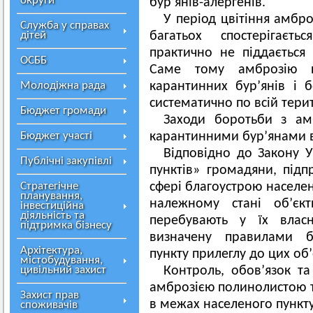
округи
бур’янів-алергенів.
У період цвітіння амбро
Служба у справах
дітей
багатьох спостерігаєт
практично не піддається
ОСББ
Саме тому амброзію п
Молодіжна рада
карантинних бур’янів і 
систематично по всій терит
Бюджет громади
Заходи боротьби з ам
Бюджет участі
карантинними бур’янами в
Відповідно до Закону У
Публічні закупівлі
пунктів» громадяни, підпр
Стратегічне
сфері благоустрою населен
планування,
належному стані об’єкт
інвестиційна
діяльність та
перебувають у їх власн
підтримка бізнесу
визначену правилами бл
Архітектура,
пункту прилеглу до цих об’
містобудування,
цивільний захист
Контроль, обов’язок та
амброзією полинолистою 
Захист прав
в межах населеного пункт
споживачів