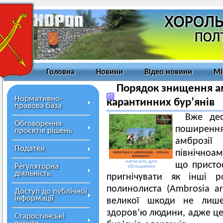
Головна
Новини
Відео новини
Мі
Порядок знищення ам
Нормативно-
карантинних бур’янів
правова база
Вже дес
Обговорення
поширенн
проєктів рішень
амбро
Податки
північноа
натисніть для
що пристос
Регуляторна
збільшення
діяльність
пригнічувати як інші р
полинолиста (Ambrosia art
Доступ до публічної
інформації
великої шкоди не лише 
здоров’ю людини, адже це 
Старостинські