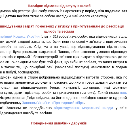
Наслідки відмови від вступу в шлюб
а від реєстрації шлюбу когось із наречених
у період між подачею за
С і датою весілля
тягне за собою наслідки майнового характеру.
шкодування затрат, понесених у зв'язку з приготуванням до реєстрації
шлюбу та весілля
імейний Кодекс України
(стаття 31) зобов’язує особу, яка відмовилася від 
ти другій стороні затрати, що були нею понесені у зв’язку з приготуван
ї шлюбу та весілля. Слід мати на увазі, що відшкодуванню підлягают
уми, що
були реально витрачені
. Також, обов’язковою умовою відшкод
 коштів є прямий і безпосередній зв’язок цих витрат з підготовкою до ве
вами, очевидним має бути той факт, що якби не весілля, то таких витрат в
, а також те, що придбані речі (замовлені послуги) неможливо в пода
и в побуті, господарстві.
відмови однієї із сторін добровільно відшкодувати витрати сторона, яка п
ає право звернутися до суду із позовом, до якого треба додати докази всі
яються до відшкодування (чеки, квитанції, договори, інші докумен
м суми, дати, прізвища особи та призначення платежу). Такий позов
под
місцем реєстрації відповідача, за його подання необхідно сплатити судовий 
ередбаченому
Законом України «Про судовий збір»
.
о!
Законом не передбачено
відшкодування моральної шкоди
у зв’я
ід укладення шлюбу та весілля.
Повернення шлюбних дарунків