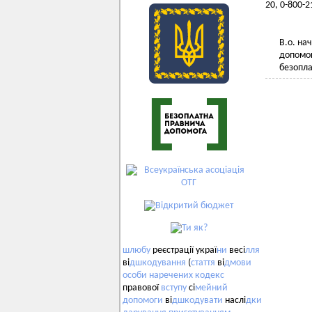
20, 0-800-2
В.о. на
допомог
безоп
шлюбу
реєстрації украї
ни
весі
лля
ві
дшкодування
(
стаття
ві
дмови
особи
наречених
кодекс
правової
вступу
сі
мейний
допомоги
ві
дшкодувати
наслі
дки