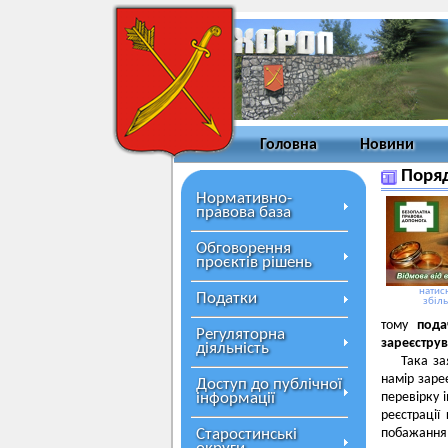
Головна
Новини
Поряд
Нормативно-
правова база
Обговорення
проєктів рішень
натисн
Податки
збіл
тому
пода
Регуляторна
зареєстру
діяльність
Така за
намір заре
Доступ до публічної
інформації
перевірку 
реєстрації
Старостинські
побажання 