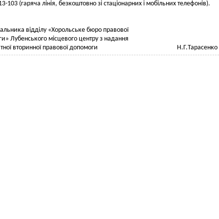
13-103 (гаряча лінія, безкоштовно зі стаціонарних і мобільних телефонів).
чальника відділу «Хорольське бюро правової
и» Лубенського місцевого центру з надання
латної вторинної правової допомоги Н.Г.Тарасенко