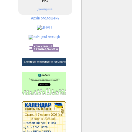
№1
Докладніше
Архів оголошень