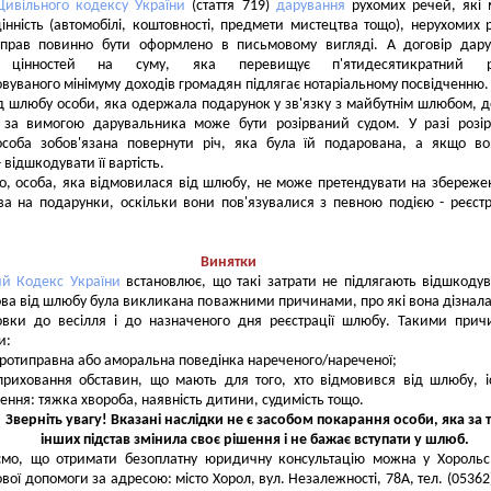
Цивільного кодексу України
(стаття 719)
дарування
рухомих речей, які 
інність (автомобілі, коштовності, предмети мистецтва тощо), нерухомих 
прав повинно бути оформлено в письмовому вигляді. А договір дару
 цінностей на суму, яка перевищує п'ятидесятикратний р
вуваного мінімуму доходів громадян підлягає нотаріальному посвідченню. 
д шлюбу особи, яка одержала подарунок у зв'язку з майбутнім шлюбом, д
 за вимогою дарувальника може бути розірваний судом. У разі розі
особа зобов'язана повернути річ, яка була їй подарована, а якщо в
 - відшкодувати її вартість.
соба, яка відмовилася від шлюбу, не може претендувати на збереже
а на подарунки, оскільки вони пов'язувалися з певною подією - реєст
Винятки
ий Кодекс України
встановлює, що такі затрати не підлягають відшкоду
ва від шлюбу була викликана поважними причинами, про які вона дізнала
товки до весілля і до назначеного дня реєстрації шлюбу. Такими при
и:
ротиправна або аморальна поведінка нареченого/нареченої;
приховання обставин, що мають для того, хто відмовився від шлюбу, і
ення: тяжка хвороба, наявність дитини, судимість тощо.
Зверніть увагу! Вказані наслідки не є засобом покарання особи, яка за 
інших підстав змінила своє рішення і не бажає вступати у шлюб.
ємо, що отримати безоплатну юридичну консультацію можна у Хороль
вої допомоги за адресою: місто Хорол, вул. Незалежності, 78А, тел. (05362)