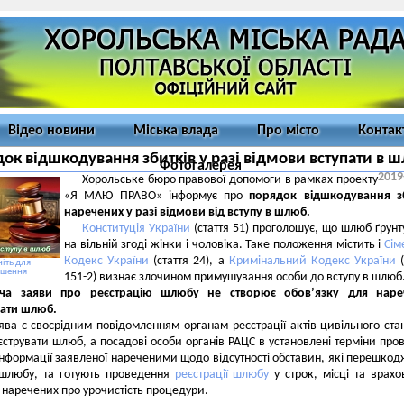
Відео новини
Міська влада
Про місто
Контак
ок відшкодування збитків у разі відмови вступати в 
Фотогалерея
2019
Хорольське бюро правової допомоги в рамках проекту
«Я МАЮ ПРАВО» інформує про
порядок відшкодування зб
наречених у разі відмови від вступу в шлюб.
Конституція України
(стаття 51) проголошує, що шлюб ґрунт
на вільній згоді жінки і чоловіка. Таке положення містить і
Сім
Кодекс України
(стаття 24), а
Кримінальний Кодекс України
(
іть для
ьшення
151-2) визнає злочином примушування особи до вступу в шлюб
ча заяви про реєстрацію шлюбу не створює обов’язку для наре
вати шлюб.
ява є своєрідним повідомленням органам реєстрації актів цивільного ста
єструвати шлюб, а посадові особи органів РАЦС в установлені терміни про
інформації заявленої нареченими щодо відсутності обставин, які перешко
 шлюбу, та готують проведення
реєстрації шлюбу
у строк, місці та врах
наречених про урочистість процедури.