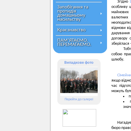
Згідно
Запобігання та
особливу ц
протидія
майнових 
домашньому
валютних
насильству
неоподатко
відмови ві
Краєзнавство
дарування
договору 
ПАМ’ЯТАЄМО.
зберіглася
ПЕРЕМАГАЄМО.
Тобто, о
собою прав
шлюбу.
Випадкове фото
Сімейн
якщо відмо
час підго
можуть бут
п
Перейти до галереї
знач
Нагаду
бюро право