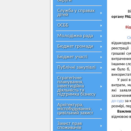
округи
Служба у справах
Відмов
дітей
органу РАЦ
ОСББ
Від
Молодіжна рада
С
відшкодува
Бюджет громади
реєстраці
грошові с
Бюджет участі
витрачених
Іншими сло
Публічні закупівлі
не було б
використат
Стратегічне
У разі 
планування,
витрати, м
інвестиційна
діяльність та
які заявл
підтримка бізнесу
зазначення
до суду
за 
Архітектура,
розмірі, п
містобудування,
Важлив
цивільний захист
відмовою в
Захист прав
споживачів