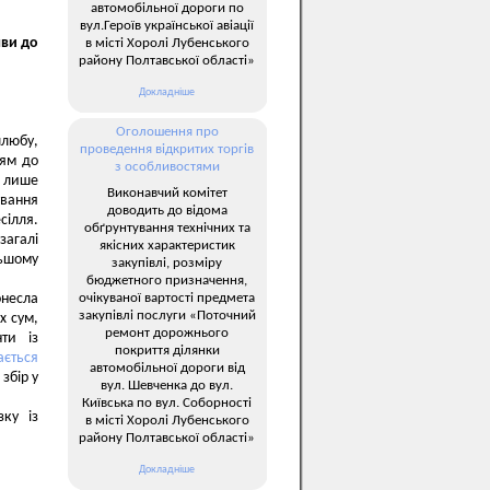
автомобільної дороги по
вул.Героїв української авіації
яви до
в місті Хоролі Лубенського
району Полтавської області»
Докладніше
Оголошення про
шлюбу,
проведення відкритих торгів
ням до
з особливостями
ь лише
Виконавчий комітет
ування
доводить до відома
сілля.
обґрунтування технічних та
загалі
якісних характеристик
льшому
закупівлі, розміру
бюджетного призначення,
очікуваної вартості предмета
онесла
закупівлі послуги «Поточний
х сум,
ремонт дорожнього
ти із
покриття ділянки
ається
автомобільної дороги від
збір у
вул. Шевченка до вул.
Київська по вул. Соборності
зку із
в місті Хоролі Лубенського
району Полтавської області»
Докладніше