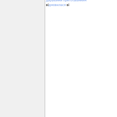
дарування
приготуванням
ві
дмовилася
ві