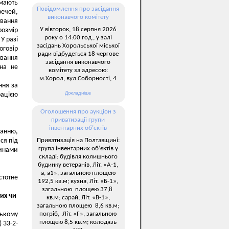
мають
Повідомлення про засідання
речей,
виконавчого комітету
вання
У вівторок, 18 серпня 2026
озмір
року о 14:00 год., у залі
У разі
засідань Хорольської міської
оговір
ради відбудеться 18 чергове
рвання
засідання виконавчого
она не
комітету за адресою:
м.Хорол, вул.Соборності, 4
ння за
Докладніше
рацією
Оголошення про аукціон з
приватизації групи
інвентарних об’єктів
ванню,
Приватизація на Полтавщині:
ся під
група інвентарних об’єктів у
чинами
складі: будівля колишнього
будинку ветеранів, Літ. «А-1,
а, а1», загальною площею
стотне
192,5 кв.м; кухня, Літ. «Б-1»,
загальною площею 37,8
тих чи
кв.м; сарай, Літ. «В-1»,
загальною площею 8,6 кв.м;
погріб, Літ. «Г», загальною
ському
площею 8,5 кв.м; колодязь
 33-2-