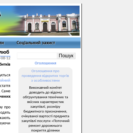
ти
Соціальний захист
шлюб
-08-12
Оголошення
итків
Оголошення про
ується
проведення відкритих торгів
ейний
з особливостями
стаття
Виконавчий комітет
. Саме
доводить до відома
чених
обґрунтування технічних та
якісних характеристик
закупівлі, розміру
ну про
бюджетного призначення,
водять
очікуваної вартості предмета
джають
закупівлі послуги «Поточний
овуючи
ремонт дорожнього
покриття ділянки