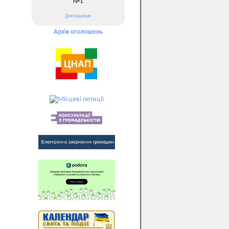
№1
Докладніше
Архів оголошень