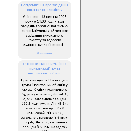
Повідомлення про засідання
виконавчого комітету
У вівторок, 18 серпня 2026
року о 14:00 год., у залі
засідань Хорольської міської
ради відбудеться 18 чергове
засідання виконавчого
комітету за адресою:
м.Хорол, вул.Соборності, 4
Докладніше
Оголошення про аукціон з
приватизації групи
інвентарних об’єктів
Приватизація на Полтавщині:
група інвентарних об’єктів у
складі: будівля колишнього
будинку ветеранів, Літ. «А-1,
а, а1», загальною площею
192,5 кв.м; кухня, Літ. «Б-1»,
загальною площею 37,8
кв.м; сарай, Літ. «В-1»,
загальною площею 8,6 кв.м;
погріб, Літ. «Г», загальною
площею 8,5 кв.м; колодязь