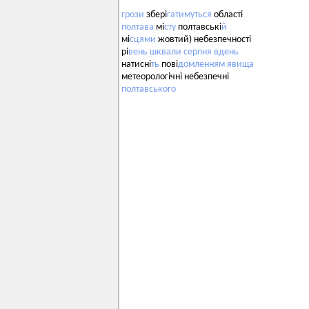
грози
збері
гатимуться
області
полтава
мі
сту
полтавські
й
мі
сцями
жовтий) небезпечності
рі
вень
шквали
серпня
вдень
натисні
ть
пові
домленням
явища
метеорологічні небезпечні
полтавського