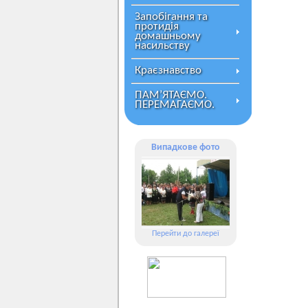
Запобігання та
протидія
домашньому
насильству
Краєзнавство
ПАМ’ЯТАЄМО.
ПЕРЕМАГАЄМО.
Випадкове фото
Перейти до галереї