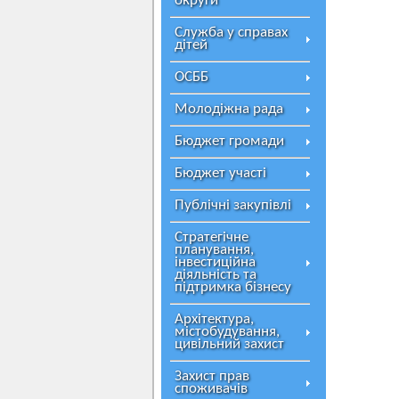
округи
Служба у справах
дітей
ОСББ
Молодіжна рада
Бюджет громади
Бюджет участі
Публічні закупівлі
Стратегічне
планування,
інвестиційна
діяльність та
підтримка бізнесу
Архітектура,
містобудування,
цивільний захист
Захист прав
споживачів