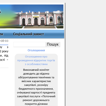
ти
Соціальний захист
-08-03
тру з
Оголошення
2 року
и, під
Оголошення про
ості –
проведення відкритих торгів
з особливостями
Виконавчий комітет
доводить до відома
обґрунтування технічних та
якісних характеристик
закупівлі, розміру
бюджетного призначення,
очікуваної вартості предмета
закупівлі послуги «Поточний
ремонт дорожнього
покриття ділянки