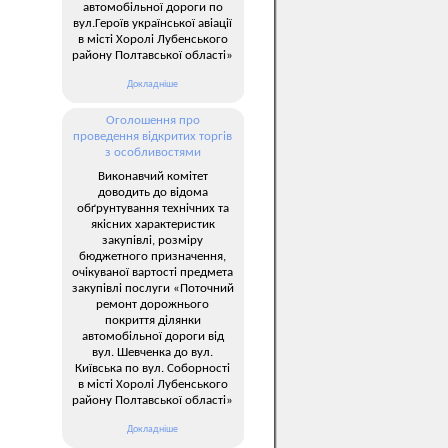
автомобільної дороги по
вул.Героїв української авіації
в місті Хоролі Лубенського
району Полтавської області»
Докладніше
Оголошення про
проведення відкритих торгів
з особливостями
Виконавчий комітет
доводить до відома
обґрунтування технічних та
якісних характеристик
закупівлі, розміру
бюджетного призначення,
очікуваної вартості предмета
закупівлі послуги «Поточний
ремонт дорожнього
покриття ділянки
автомобільної дороги від
вул. Шевченка до вул.
Київська по вул. Соборності
в місті Хоролі Лубенського
району Полтавської області»
Докладніше