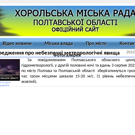
Відео новини
Міська влада
Про місто
Контак
2022
едження про небезпечні метеорологічні явища
Фотогалерея
За повідомленням Полтавського обласного цен
гідрометеорології, у другій половині ночі та вдень 3 серпня 202
по місту Полтава та Полтавській області зберігатимуться гроз
час грози місцями шквали 15-20 м/с. (1 рівень небезпечн
жовтий).
іть для
ьшення