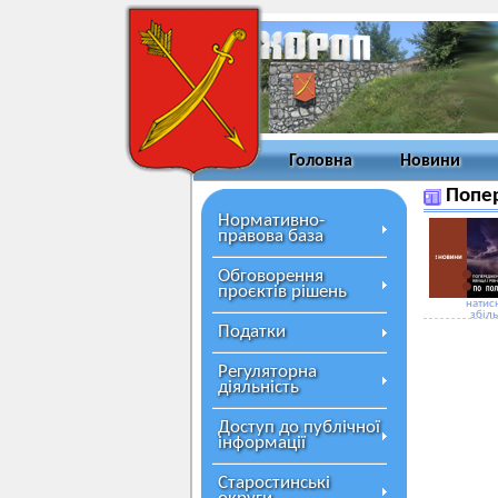
Головна
Новини
Попер
Нормативно-
правова база
Обговорення
проєктів рішень
натисн
збіл
Податки
Регуляторна
діяльність
Доступ до публічної
інформації
Старостинські