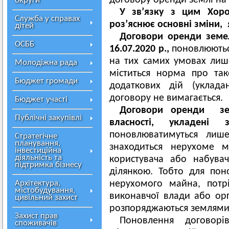
договору оренди землі на 
округи
У зв’язку з цим Хор
Служба у справах
роз’яснює основні зміни, я
дітей
Договори оренди земел
ОСББ
16.07.2020 р.,
поновлюються
на тих самих умовах лиш
Молодіжна рада
міститься норма про та
Бюджет громади
додаткових дій (уклада
договору не вимагається.
Бюджет участі
Договори оренди зе
Публічні закупівлі
власності, укладені 
поновлюватимуться лиш
Стратегічне
планування,
знаходиться нерухоме м
інвестиційна
діяльність та
користувача або набува
підтримка бізнесу
ділянкою. Тобто для пон
Архітектура,
нерухомого майна, потр
містобудування,
виконавчої влади або орг
цивільний захист
розпоряджаються землями
Захист прав
Поновлення договор
споживачів