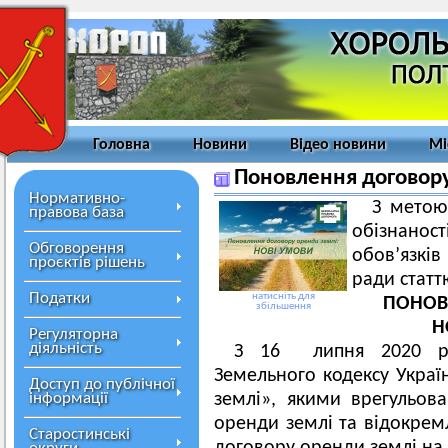
Головна
Новини
Відео новини
Мі
Поновлення договору
Нормативно-
З метою
правова база
обізнано
Обговорення
обов’язків
проєктів рішень
ради статт
Податки
натисніть для
ПОНОВ
збільшення
Н
Регуляторна
діяльність
З 16 липня 2020 ро
Земельного кодексу Укра
Доступ до публічної
інформації
землі», якими врегульов
оренди землі та відокрем
Старостинські