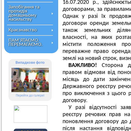
16.07.2020 р., здійснює
Запобігання та
договорами, за правилами
протидія
домашньому
Однак у разі їх продов
насильству
договори оренди земельн
Краєзнавство
також земельних діля
власності, на яких роз
ПАМ’ЯТАЄМО.
містити положення пр
ПЕРЕМАГАЄМО.
переважне право оренда
землі на новий строк, виз
Випадкове фото
ВАЖЛИВО!
Сторона д
правом відмови від понов
місяць до дати закінче
Державного реєстру речо
про виключення з цього 
Перейти до галереї
договору.
У разі відсутності з
реєстру речових прав н
поновлення договору до д
після настання відповід