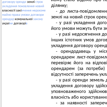
йому стало відомо про пе
договору
оренди
землі
строк
ділянку;
укладення
поновлення
новий
власності закі
нчення
нерухоме
- до листа-повідомлен
майно
права
умови
договори
землі на новий строк оре
орендар
комунальної
закону
- у разі укладення дог
украї
ни
договорі
в
його умови можуть бути зм
- у разі недосягнення д
інших істотних умов дог
укладення договору оренд
- орендодавець у міс
орендарем лист-повідомл
перевіряє його на відпов
орендарем (за потреби) 
відсутності заперечень ук
- у разі оренди земель 
укладення договору здійсн
уповноваженого здійснюв
власність або користуванн
- за наявності запер