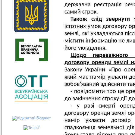
державна реєстрація реч
самий строк.
Також слід звернути 
істотних умов договору о
землі, які укладаються піс
містити інформацію не лиш
його укладення.
Щодо переважного 
договору оренди землі н
Закону України «Про оре
який має намір укласти до
зобов'язаний здійснити так
- повідомити про це оре
до закінчення строку дії д
- у разі смерті орен
договору оренди землі ор
намір укласти догові
спадкоємця земельної діл