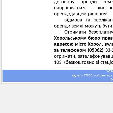
договору оренди зем
направляється лист
орендодавцем рішення;
- відмова та зволіка
оренди землі можуть бути 
Отримати безоплатну
Хорольсько
му бюро прав
адресою місто Хорол, вул
за телефоном (05362) 33-
отримати, зателефонувавши
103 (безкоштовно зі стаці
ХОР
Адреса: 37800, м.Хорол, вул.С
E