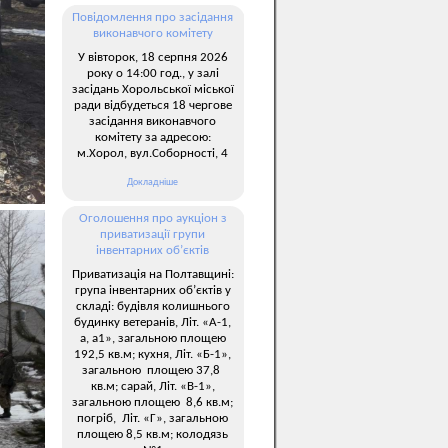
Повідомлення про засідання
виконавчого комітету
У вівторок, 18 серпня 2026
року о 14:00 год., у залі
засідань Хорольської міської
ради відбудеться 18 чергове
засідання виконавчого
комітету за адресою:
м.Хорол, вул.Соборності, 4
Докладніше
Оголошення про аукціон з
приватизації групи
інвентарних об’єктів
Приватизація на Полтавщині:
група інвентарних об’єктів у
складі: будівля колишнього
будинку ветеранів, Літ. «А-1,
а, а1», загальною площею
192,5 кв.м; кухня, Літ. «Б-1»,
загальною площею 37,8
кв.м; сарай, Літ. «В-1»,
загальною площею 8,6 кв.м;
погріб, Літ. «Г», загальною
площею 8,5 кв.м; колодязь