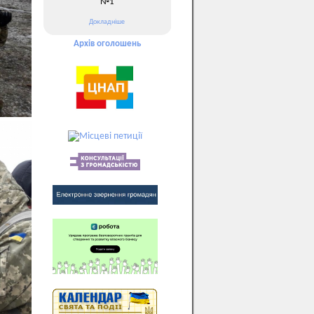
№1
Докладніше
Архів оголошень