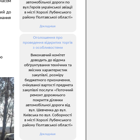
 часом
автомобільної дороги по
вул.Героїв української авіації
ний до
в місті Хоролі Лубенського
району Полтавської області»
знання
Докладніше
Оголошення про
проведення відкритих торгів
з особливостями
Виконавчий комітет
тю
доводить до відома
обґрунтування технічних та
якісних характеристик
закупівлі, розміру
бюджетного призначення,
очікуваної вартості предмета
закупівлі послуги «Поточний
ремонт дорожнього
покриття ділянки
автомобільної дороги від
вул. Шевченка до вул.
Київська по вул. Соборності
в місті Хоролі Лубенського
району Полтавської області»
Докладніше