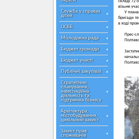
округи
складі 72 
візьме уча
Служба у справах
У плана
дітей
бригади те
в ході про
ОСББ
Прес-с
Молодіжна рада
Полтав
Бюджет громади
Заступн
начальн
Бюджет участі
Полтавс
Публічні закупівлі
Стратегічне
планування,
інвестиційна
діяльність та
підтримка бізнесу
Архітектура,
містобудування,
цивільний захист
Захист прав
споживачів