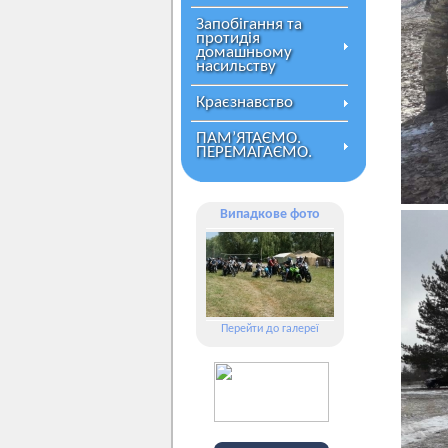
Запобігання та
протидія
домашньому
насильству
Краєзнавство
ПАМ’ЯТАЄМО.
ПЕРЕМАГАЄМО.
Випадкове фото
Перейти до галереї