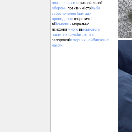
полтавського
територіальної
оборони
практичні стрі
льби
забезпечення
бригади
проведення
теоретичні
ві
йськових
морально-
психологі
чного
ві
йськового
частинах
служби
лютого
запорожці
в
чорних
найближчим
часом