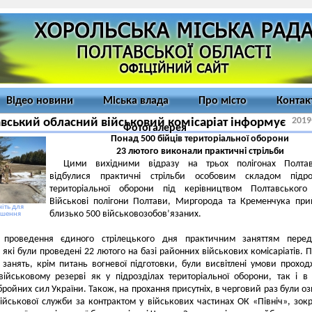
Відео новини
Міська влада
Про місто
Контак
2019
вський обласний військовий комісаріат інформує
Фотогалерея
Понад 500 бійців територіальної оборони
23 лютого виконали практичні стрільби
Цими вихідними відразу на трьох полігонах Полта
відбулися практичні стрільби особовим складом підроз
територіальної оборони під керівництвом Полтавського
Військові полігони Полтави, Миргорода та Кременчука пр
іть для
близько 500 військовозобов’язаних.
ьшення
 проведення єдиного стрілецького дня практичним заняттям перед
, які були проведені 22 лютого на базі районних військових комісаріатів. П
занять, крім питань вогневої підготовки, були висвітлені умови прохо
ійськовому резерві як у підрозділах територіальної оборони, так і в
бройних сил України. Також, на прохання присутніх, в черговий раз були оз
ійськової служби за контрактом у військових частинах ОК «Північ», зок