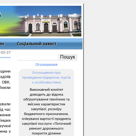
ти
Соціальний захист
-02-27
Оголошення
вщини
Оголошення про
ділів
проведення відкритих торгів
 ОВК.
з особливостями
ийняли
Виконавчий комітет
доводить до відома
обґрунтування технічних та
ували
якісних характеристик
закупівлі, розміру
ід час
бюджетного призначення,
дження
очікуваної вартості предмета
 інших
закупівлі послуги «Поточний
вучені
ремонт дорожнього
рема у
покриття ділянки