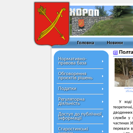
Головна
Новини
Полта
Нормативно-
правова база
Обговорення
проєктів рішень
Податки
натисн
збіл
Регуляторна
У ході
діяльність
теоретичні
дводенних 
Доступ до публічної
інформації
служби у в
частинах З
Старостинські
переваги в