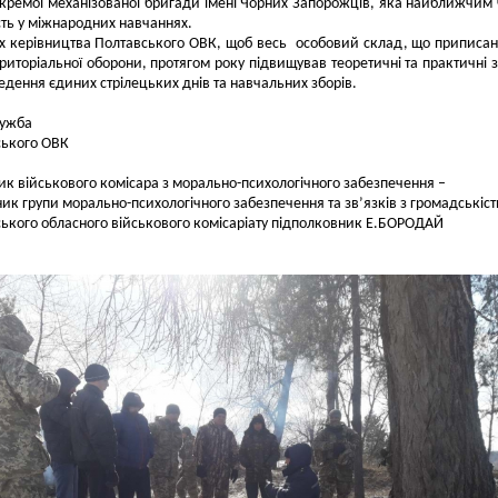
окремої механізованої бригади імені Чорних Запорожців, яка найближчим
сть у міжнародних навчаннях.
х керівництва Полтавського ОВК, щоб весь особовий склад, що приписа
риторіальної оборони, протягом року підвищував теоретичні та практичні 
ведення єдиних стрілецьких днів та навчальних зборів.
лужба
ського ОВК
ик військового комісара з морально-психологічного забезпечення –
ик групи морально-психологічного забезпечення та зв’язків з громадськіс
ького обласного військового комісаріату підполковник Е.БОРОДАЙ