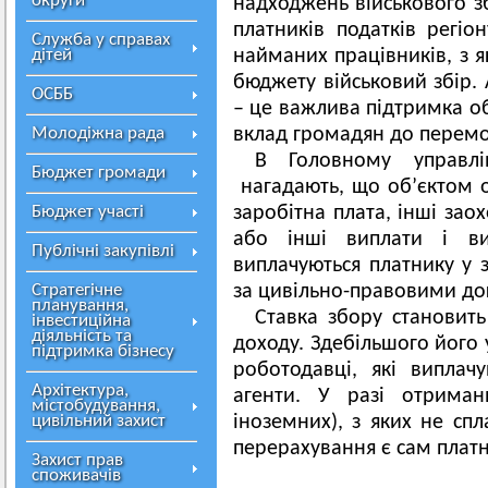
округи
надходжень військового зб
платників податків регі
Служба у справах
дітей
найманих працівників, з 
бюджету військовий збір. 
ОСББ
– це важлива підтримка об
Молодіжна рада
вклад громадян до перемо
В Головному управлі
Бюджет громади
нагадають, що об’єктом 
Бюджет участі
заробітна плата, інші зао
або інші виплати і ви
Публічні закупівлі
виплачуються платнику у 
Стратегічне
за цивільно-правовими д
планування,
Ставка збору становить
інвестиційна
діяльність та
доходу. Здебільшого його
підтримка бізнесу
роботодавці, які виплач
Архітектура,
агенти. У разі отриман
містобудування,
цивільний захист
іноземних), з яких не спл
перерахування є сам платн
Захист прав
споживачів