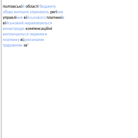
полтавські
й
області
бюджету
збору
виплати
утримують
регі
ону
управлі
ння
ві
йськового
платникі
в
ві
йськовий
нараховуються
винагороди
компенсаційні
виплачуються
перемоги
платнику
ві
дносинами
трудовими
зв’