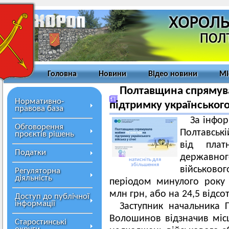
Головна
Новини
Відео новини
Мі
Полтавщина спрямув
Нормативно-
підтримку українського 
правова база
За інфо
Обговорення
Полтавські
проєктів рішень
від плат
Податки
державног
натисніть для
збільшення
військовог
Регуляторна
діяльність
періодом минулого року
млн грн, або на 24,5 відсот
Доступ до публічної
інформації
Заступник начальника 
Волошинов відзначив міс
Старостинські