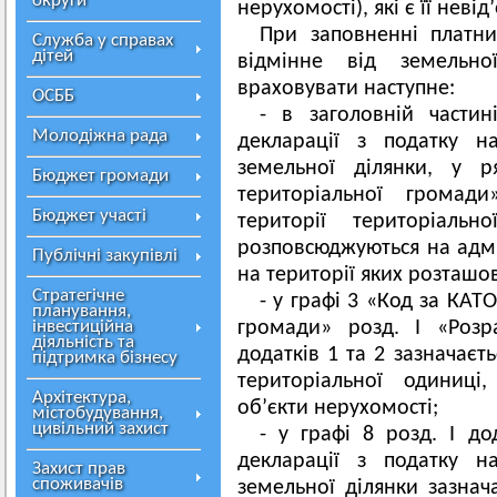
округи
нерухомості), які є її нев
При заповненні платн
Служба у справах
дітей
відмінне від земельно
враховувати наступне:
ОСББ
- в заголовній части
Молодіжна рада
декларації з податку н
земельної ділянки, у р
Бюджет громади
територіальної громад
Бюджет участі
території територіаль
розповсюджуються на адмі
Публічні закупівлі
на території яких розташо
Стратегічне
- у графі 3 «Код за КАТ
планування,
інвестиційна
громади» розд. І «Розр
діяльність та
додатків 1 та 2 зазначаєт
підтримка бізнесу
територіальної одиниці
Архітектура,
об’єкти нерухомості;
містобудування,
цивільний захист
- у графі 8 розд. І до
декларації з податку н
Захист прав
споживачів
земельної ділянки зазнач