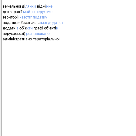
земельної ді
лянки
відмі
нне
декларації
майно
нерухоме
території
катоттг
податку
податкової зазначає
ться
додатка
додаткі
в
об’є
кти
графі об’єкті
в
нерухомості)
розташовано
адміністративно-територіальної