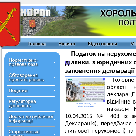
Головна
Новини
Відео новини
Мі
Податок на нерухоме
Нормативно-
ділянки, з юридичних 
правова база
заповнення декларації
Обговорення
проєктів рішень
Головн
області 
Податки
деклараці
Регуляторна
відмінне в
натисніть для
діяльність
збільшення
наказом М
10.04.2015 № 408 із з
Доступ до публічної
інформації
Декларація), передбачає 
житлової нерухомості) та 
Старостинські