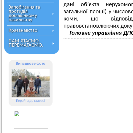
дані об’єкта нерухомо
Запобігання та
протидія
загальної площі) у числов
домашньому
коми, що відпові
насильству
правовстановлюючих доку
Краєзнавство
Головне управління ДП
ПАМ’ЯТАЄМО.
ПЕРЕМАГАЄМО.
Випадкове фото
Перейти до галереї