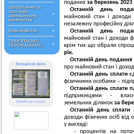
поданих
за березень 2023
Запобігання та
Останній день пода
протидія
домашньому
майновий стан і доходи 
насильству
незалежну професійну дія
Краєзнавство
Останній день пода
майновий стан і доходи 
ПАМ’ЯТАЄМО.
крім тих що обрали спрощ
ПЕРЕМАГАЄМО.
рік
.
Останній день подання
Випадкове фото
про майновий стан і дохо
Останній день сплати
є
фізичними особами – під
Останній день сплати 
підприємцями - влас
Перейти до галереї
земельних ділянок
за бере
Останній день сплати
доходи фізичних осіб від 
у вигляді:
- процентів на поточ