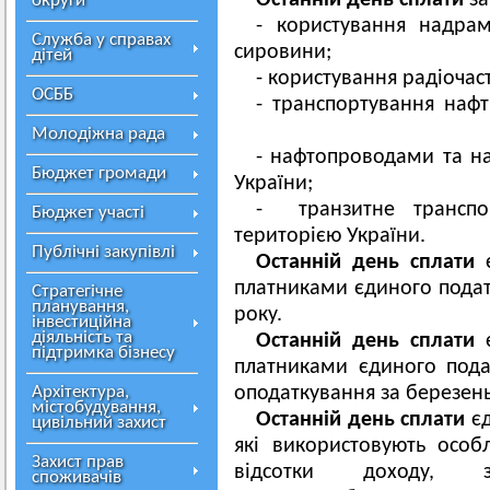
Останній день сплати
за
округи
- користування надра
Служба у справах
сировини;
дітей
- користування радіочас
ОСББ
- транспортування нафт
Молодіжна рада
- нафтопроводами та н
Бюджет громади
України;
- транзитне транспо
Бюджет участі
територією України.
Публічні закупівлі
Останній день сплати
є
платниками єдиного податк
Стратегічне
планування,
року.
інвестиційна
діяльність та
Останній день сплати
є
підтримка бізнесу
платниками єдиного пода
Архітектура,
оподаткування за березень
містобудування,
Останній день сплати
єд
цивільний захист
які використовують особ
Захист прав
відсотки доходу, з
споживачів