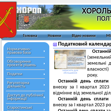
Головна
Новини
Відео новини
Мі
Податковий календар
Нормативно-
Останні
правова база
(земельни
Обговорення
земельні 
проєктів рішень
власності)
натисніть для
збільшення
Податки
року.
Останній день сплати
Регуляторна
діяльність
внеску за І квартал 202
відмінне від земельної діл
Доступ до публічної
інформації
Останній день сплати
внеску за І квартал 2023 р
Старостинські