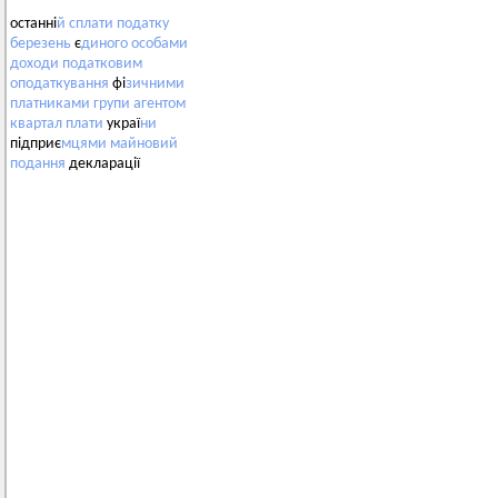
останні
й
сплати
податку
березень
є
диного
особами
доходи
податковим
оподаткування
фі
зичними
платниками
групи
агентом
квартал
плати
украї
ни
підприє
мцями
майновий
подання
декларації